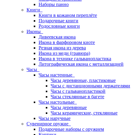
Наборы панно
Книги
Книги в кожаном переплёте
Подарочные книги
Родословные книги
Иконы
Дивеевская икона
Икона в фарфоровом киоте
Резная икона из дерева
Икона из меди (гравюра)
Икона в технике гальванопластика
Литографическая икона с металлизацией
Часы
Часы настенные
Часы деревянные, пластиковые
Часы с дистанционными держателями
Часы с гальванопластикой
Часы стеклянные в багете
Часы настольные
Часы деревянные
Часы керамические, стеклянные
Часы наручные
Сувенирное оружие
Подарочные наборы с оружием
Кортики