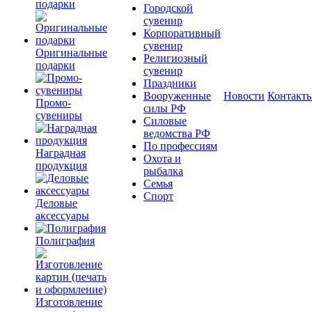
подарки
Городской
сувенир
Корпоративный
сувенир
Оригинальные
Религиозный
подарки
сувенир
Праздники
Вооруженные
Новости
Контакт
Промо-
силы РФ
сувениры
Силовые
ведомства РФ
По профессиям
Наградная
Охота и
продукция
рыбалка
Семья
Спорт
Деловые
аксессуары
Полиграфия
Изготовление