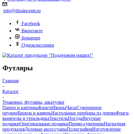
info@dizaincentr.ru
Facebook
Вконтакте
Instagram
Одноклассники
Футляры
Главная
-
Каталог
-
Упаковки, футляры, шкатулки
Панно и картины
Книги
Иконы
Часы
Сувенирное
оружие
Бронза и камень
Настольные приборы из дерева
Флаги,
вымпелы и геральдика
Текстиль
Посуда
Вкусные
подарки
Оригинальные подарки
Промо-сувениры
Наградная
продукция
Деловые аксессуары
Полиграфия
Изготовление