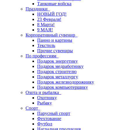
Танковые войска
Праздники
НОВЫЙ ГОД!
23 Февраля!
8 Марта!
9 МАЯ!
Корпоративный сувенир
Панно и картины
Текстиль
Прочие сувениры
По профессиям
Подарок энергетику
Подарок медработнику
Подарок строителю
Подарок металлургу
Подарок железнодорожнику
Подарок компьютерщику
Охота и рыбалка
Охотнику
Рыбаку
Спорт
Парусный спорт
Фехтование
Футбол
Наградная продукция