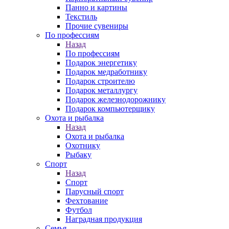
Панно и картины
Текстиль
Прочие сувениры
По профессиям
Назад
По профессиям
Подарок энергетику
Подарок медработнику
Подарок строителю
Подарок металлургу
Подарок железнодорожнику
Подарок компьютерщику
Охота и рыбалка
Назад
Охота и рыбалка
Охотнику
Рыбаку
Спорт
Назад
Спорт
Парусный спорт
Фехтование
Футбол
Наградная продукция
Семья