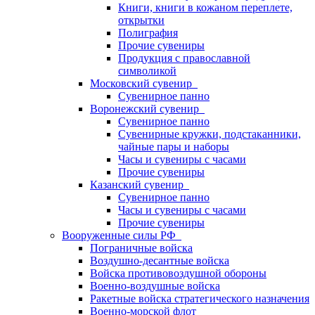
Книги, книги в кожаном переплете,
открытки
Полиграфия
Прочие сувениры
Продукция с православной
символикой
Московский сувенир
Сувенирное панно
Воронежский сувенир
Сувенирное панно
Сувенирные кружки, подстаканники,
чайные пары и наборы
Часы и сувениры с часами
Прочие сувениры
Казанский сувенир
Сувенирное панно
Часы и сувениры с часами
Прочие сувениры
Вооруженные силы РФ
Пограничные войска
Воздушно-десантные войска
Войска противовоздушной обороны
Военно-воздушные войска
Ракетные войска стратегического назначения
Военно-морской флот