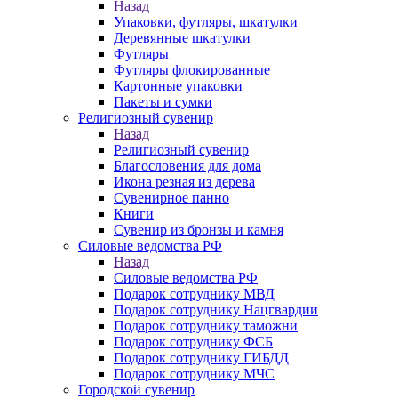
Назад
Упаковки, футляры, шкатулки
Деревянные шкатулки
Футляры
Футляры флокированные
Картонные упаковки
Пакеты и сумки
Религиозный сувенир
Назад
Религиозный сувенир
Благословения для дома
Икона резная из дерева
Сувенирное панно
Книги
Сувенир из бронзы и камня
Силовые ведомства РФ
Назад
Силовые ведомства РФ
Подарок сотруднику МВД
Подарок сотруднику Нацгвардии
Подарок сотруднику таможни
Подарок сотруднику ФСБ
Подарок сотруднику ГИБДД
Подарок сотруднику МЧС
Городской сувенир