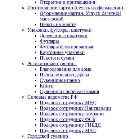
Открытки и приглашения
Изготовление картин (печать и оформление)
Оформление картин. Услуги багетной
мастерской
Печать на холсте
Упаковки, футляры, шкатулки
Деревянные шкатулки
Футляры
Футляры флокированные
Картонные упаковки
Пакеты и сумки
Религиозный сувенир
Благословения для дома
Икона резная из дерева
Сувенирное панно
Книги
Сувенир из бронзы и камня
Силовые ведомства РФ
Подарок сотруднику МВД
Подарок сотруднику Нацгвардии
Подарок сотруднику таможни
Подарок сотруднику ФСБ
Подарок сотруднику ГИБДД
Подарок сотруднику МЧС
Городской сувенир