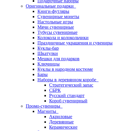
Подарочные наборы
Оригинальные подарки
Книги-футляры
Сувенирные монеты
Настольные игры
Мячи сувенирные
Тубусы сувенирные
Колокола и колокольчики
Праздничные украшения и сувениры
Куклы-бар
Шкатулки
Мешки для подарков
Ключницы
Куклы в народном костюме
Бары
Наборы в деревянном коробе
Стратегический запас
СБРК
Русский стандарт
Короб сувенирный
Промо-сувениры
Магниты
Акриловые
Деревянные
Керамические