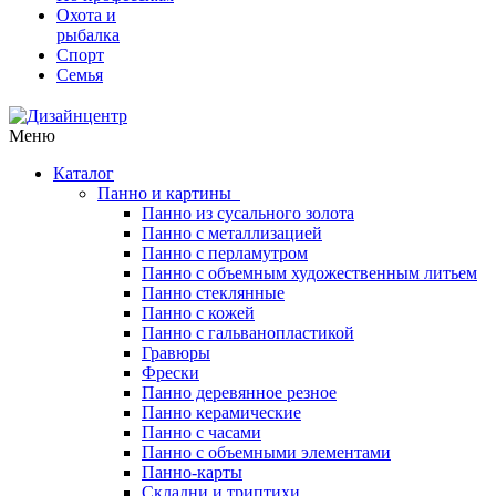
Охота и
рыбалка
Спорт
Семья
Меню
Каталог
Панно и картины
Панно из сусального золота
Панно с металлизацией
Панно с перламутром
Панно с объемным художественным литьем
Панно стеклянные
Панно с кожей
Панно с гальванопластикой
Гравюры
Фрески
Панно деревянное резное
Панно керамические
Панно с часами
Панно с объемными элементами
Панно-карты
Складни и триптихи