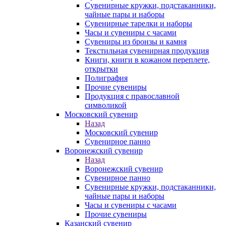
Сувенирные кружки, подстаканники,
чайные пары и наборы
Сувенирные тарелки и наборы
Часы и сувениры с часами
Сувениры из бронзы и камня
Текстильная сувенирная продукция
Книги, книги в кожаном переплете,
открытки
Полиграфия
Прочие сувениры
Продукция с православной
символикой
Московский сувенир
Назад
Московский сувенир
Сувенирное панно
Воронежский сувенир
Назад
Воронежский сувенир
Сувенирное панно
Сувенирные кружки, подстаканники,
чайные пары и наборы
Часы и сувениры с часами
Прочие сувениры
Казанский сувенир