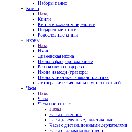
Наборы панно
Книги
Назад
Книги
Книги в кожаном переплёте
Подарочные книги
Родословные книги
Иконы
Назад
Иконы
Дивеевская икона
Икона в фарфоровом киоте
Резная икона из дерева
Икона из меди (гравюра)
Икона в технике гальванопластика
Литографическая икона с металлизацией
Часы
Назад
Часы
Часы настенные
Назад
Часы настенные
Часы деревянные, пластиковые
Часы с дистанционными держателями
Часы с гальванопластикой