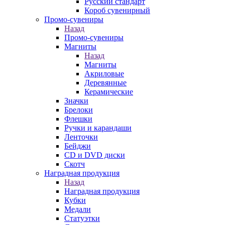
Русский стандарт
Короб сувенирный
Промо-сувениры
Назад
Промо-сувениры
Магниты
Назад
Магниты
Акриловые
Деревянные
Керамические
Значки
Брелоки
Флешки
Ручки и карандаши
Ленточки
Бейджи
CD и DVD диски
Скотч
Наградная продукция
Назад
Наградная продукция
Кубки
Медали
Статуэтки