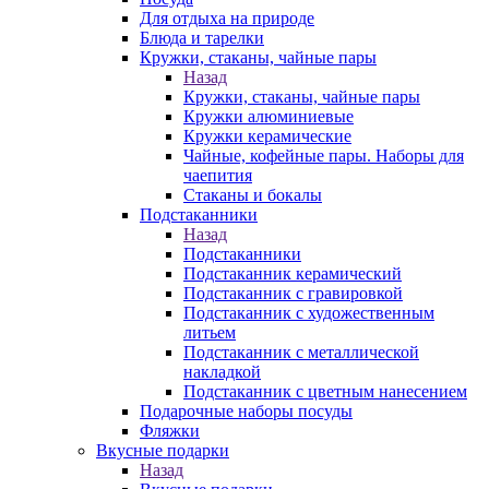
Для отдыха на природе
Блюда и тарелки
Кружки, стаканы, чайные пары
Назад
Кружки, стаканы, чайные пары
Кружки алюминиевые
Кружки керамические
Чайные, кофейные пары. Наборы для
чаепития
Стаканы и бокалы
Подстаканники
Назад
Подстаканники
Подстаканник керамический
Подстаканник c гравировкой
Подстаканник с художественным
литьем
Подстаканник с металлической
накладкой
Подстаканник с цветным нанесением
Подарочные наборы посуды
Фляжки
Вкусные подарки
Назад