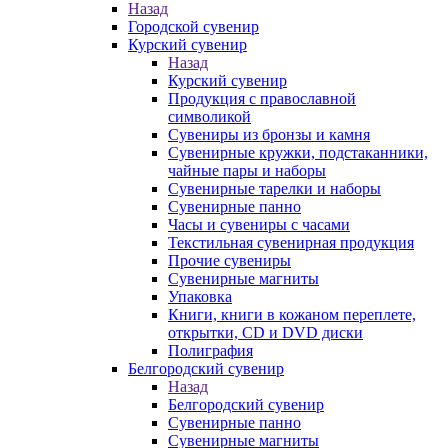
Назад
Городской сувенир
Курский сувенир
Назад
Курский сувенир
Продукция с православной
символикой
Сувениры из бронзы и камня
Сувенирные кружки, подстаканники,
чайные пары и наборы
Сувенирные тарелки и наборы
Сувенирные панно
Часы и сувениры с часами
Текстильная сувенирная продукция
Прочие сувениры
Сувенирные магниты
Упаковка
Книги, книги в кожаном переплете,
открытки, CD и DVD диски
Полиграфия
Белгородский сувенир
Назад
Белгородский сувенир
Сувенирные панно
Сувенирные магниты