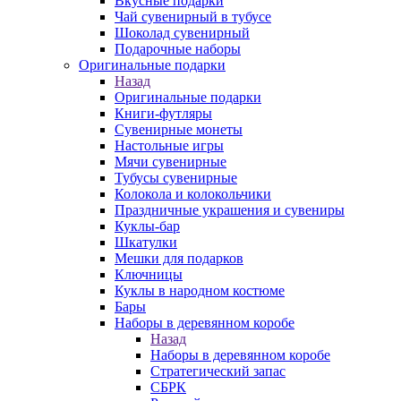
Вкусные подарки
Чай сувенирный в тубусе
Шоколад сувенирный
Подарочные наборы
Оригинальные подарки
Назад
Оригинальные подарки
Книги-футляры
Сувенирные монеты
Настольные игры
Мячи сувенирные
Тубусы сувенирные
Колокола и колокольчики
Праздничные украшения и сувениры
Куклы-бар
Шкатулки
Мешки для подарков
Ключницы
Куклы в народном костюме
Бары
Наборы в деревянном коробе
Назад
Наборы в деревянном коробе
Стратегический запас
СБРК