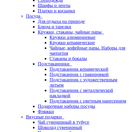
Спецодежда
Шарфы и ленты
Платки и косынки
Посуда
Для отдыха на природе
Блюда и тарелки
Кружки, стаканы, чайные пары
Кружки алюминиевые
Кружки керамические
Чайные, кофейные пары. Наборы для
чаепития
Стаканы и бокалы
Подстаканники
Подстаканник керамический
Подстаканник c гравировкой
Подстаканник с художественным
литьем
Подстаканник с металлической
накладкой
Подстаканник с цветным нанесением
Подарочные наборы посуды
Фляжки
Вкусные подарки
Чай сувенирный в тубусе
Шоколад сувенирный