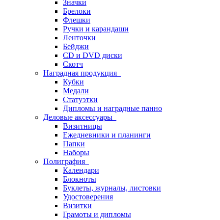
Значки
Брелоки
Флешки
Ручки и карандаши
Ленточки
Бейджи
CD и DVD диски
Скотч
Наградная продукция
Кубки
Медали
Статуэтки
Дипломы и наградные панно
Деловые аксессуары
Визитницы
Ежедневники и планинги
Папки
Наборы
Полиграфия
Календари
Блокноты
Буклеты, журналы, листовки
Удостоверения
Визитки
Грамоты и дипломы