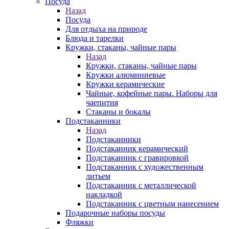
Посуда
Назад
Посуда
Для отдыха на природе
Блюда и тарелки
Кружки, стаканы, чайные пары
Назад
Кружки, стаканы, чайные пары
Кружки алюминиевые
Кружки керамические
Чайные, кофейные пары. Наборы для
чаепития
Стаканы и бокалы
Подстаканники
Назад
Подстаканники
Подстаканник керамический
Подстаканник c гравировкой
Подстаканник с художественным
литьем
Подстаканник с металлической
накладкой
Подстаканник с цветным нанесением
Подарочные наборы посуды
Фляжки