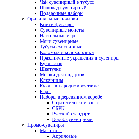
Чай сувенирный в тубусе
Шоколад сувенирный
Подарочные наборы
Оригинальные подарки
Книги-футляры
Сувенирные монеты
Настольные игры
Мячи сувенирные
Тубусы сувенирные
Колокола и колокольчики
Праздничные украшения и сувениры
Куклы-бар
Шкатулки
Мешки для подарков
Ключницы
Куклы в народном костюме
Бары
Наборы в деревянном коробе
Стратегический запас
СБРК
Русский стандарт
Короб сувенирный
Промо-сувениры
Магниты
Акриловые