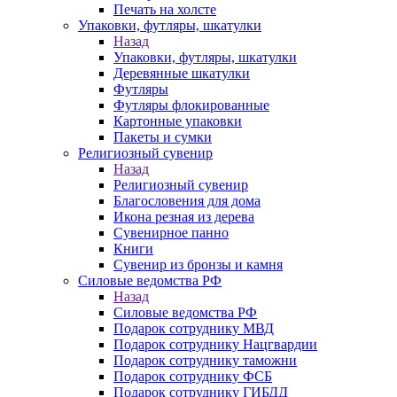
Печать на холсте
Упаковки, футляры, шкатулки
Назад
Упаковки, футляры, шкатулки
Деревянные шкатулки
Футляры
Футляры флокированные
Картонные упаковки
Пакеты и сумки
Религиозный сувенир
Назад
Религиозный сувенир
Благословения для дома
Икона резная из дерева
Сувенирное панно
Книги
Сувенир из бронзы и камня
Силовые ведомства РФ
Назад
Силовые ведомства РФ
Подарок сотруднику МВД
Подарок сотруднику Нацгвардии
Подарок сотруднику таможни
Подарок сотруднику ФСБ
Подарок сотруднику ГИБДД