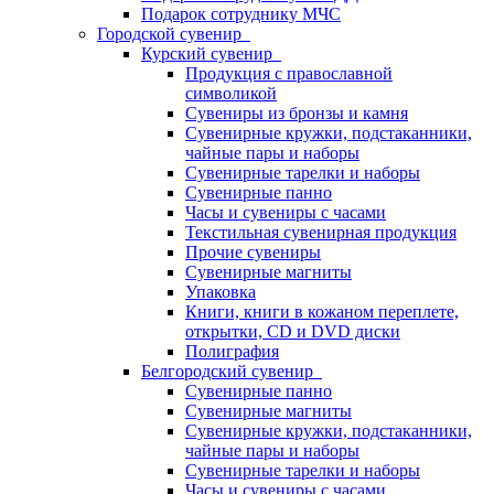
Подарок сотруднику МЧС
Городской сувенир
Курский сувенир
Продукция с православной
символикой
Сувениры из бронзы и камня
Сувенирные кружки, подстаканники,
чайные пары и наборы
Сувенирные тарелки и наборы
Сувенирные панно
Часы и сувениры с часами
Текстильная сувенирная продукция
Прочие сувениры
Сувенирные магниты
Упаковка
Книги, книги в кожаном переплете,
открытки, CD и DVD диски
Полиграфия
Белгородский сувенир
Сувенирные панно
Сувенирные магниты
Сувенирные кружки, подстаканники,
чайные пары и наборы
Сувенирные тарелки и наборы
Часы и сувениры с часами