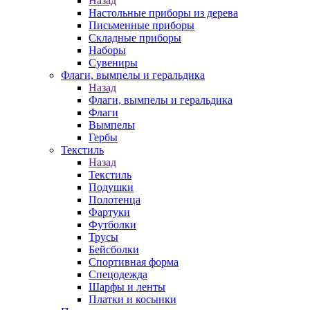
Назад
Настольные приборы из дерева
Письменные приборы
Складные приборы
Наборы
Сувениры
Флаги, вымпелы и геральдика
Назад
Флаги, вымпелы и геральдика
Флаги
Вымпелы
Гербы
Текстиль
Назад
Текстиль
Подушки
Полотенца
Фартуки
Футболки
Трусы
Бейсболки
Спортивная форма
Спецодежда
Шарфы и ленты
Платки и косынки