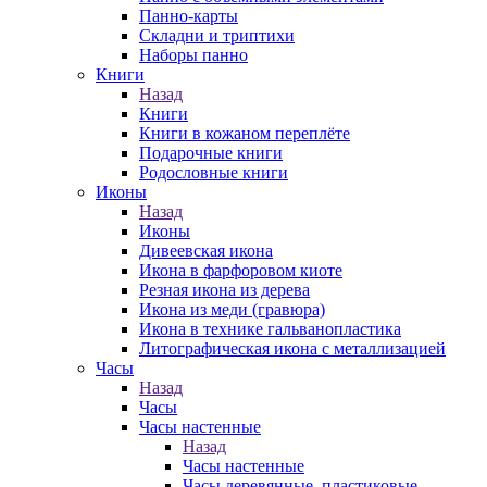
Панно-карты
Складни и триптихи
Наборы панно
Книги
Назад
Книги
Книги в кожаном переплёте
Подарочные книги
Родословные книги
Иконы
Назад
Иконы
Дивеевская икона
Икона в фарфоровом киоте
Резная икона из дерева
Икона из меди (гравюра)
Икона в технике гальванопластика
Литографическая икона с металлизацией
Часы
Назад
Часы
Часы настенные
Назад
Часы настенные
Часы деревянные, пластиковые