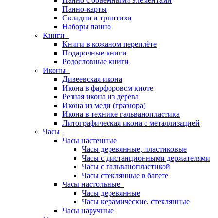
Панно с объемными элементами
Панно-карты
Складни и триптихи
Наборы панно
Книги
Книги в кожаном переплёте
Подарочные книги
Родословные книги
Иконы
Дивеевская икона
Икона в фарфоровом киоте
Резная икона из дерева
Икона из меди (гравюра)
Икона в технике гальванопластика
Литографическая икона с металлизацией
Часы
Часы настенные
Часы деревянные, пластиковые
Часы с дистанционными держателями
Часы с гальванопластикой
Часы стеклянные в багете
Часы настольные
Часы деревянные
Часы керамические, стеклянные
Часы наручные