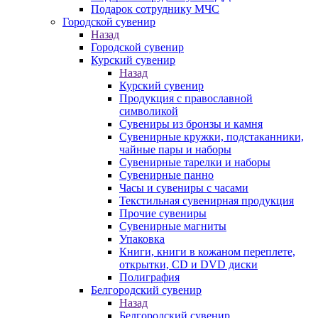
Подарок сотруднику МЧС
Городской сувенир
Назад
Городской сувенир
Курский сувенир
Назад
Курский сувенир
Продукция с православной
символикой
Сувениры из бронзы и камня
Сувенирные кружки, подстаканники,
чайные пары и наборы
Сувенирные тарелки и наборы
Сувенирные панно
Часы и сувениры с часами
Текстильная сувенирная продукция
Прочие сувениры
Сувенирные магниты
Упаковка
Книги, книги в кожаном переплете,
открытки, CD и DVD диски
Полиграфия
Белгородский сувенир
Назад
Белгородский сувенир