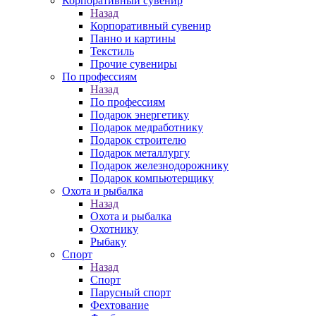
Корпоративный сувенир
Назад
Корпоративный сувенир
Панно и картины
Текстиль
Прочие сувениры
По профессиям
Назад
По профессиям
Подарок энергетику
Подарок медработнику
Подарок строителю
Подарок металлургу
Подарок железнодорожнику
Подарок компьютерщику
Охота и рыбалка
Назад
Охота и рыбалка
Охотнику
Рыбаку
Спорт
Назад
Спорт
Парусный спорт
Фехтование