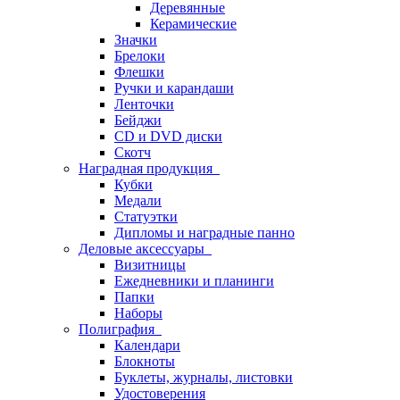
Деревянные
Керамические
Значки
Брелоки
Флешки
Ручки и карандаши
Ленточки
Бейджи
CD и DVD диски
Скотч
Наградная продукция
Кубки
Медали
Статуэтки
Дипломы и наградные панно
Деловые аксессуары
Визитницы
Ежедневники и планинги
Папки
Наборы
Полиграфия
Календари
Блокноты
Буклеты, журналы, листовки
Удостоверения