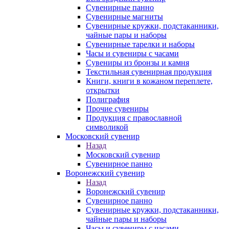
Сувенирные панно
Сувенирные магниты
Сувенирные кружки, подстаканники,
чайные пары и наборы
Сувенирные тарелки и наборы
Часы и сувениры с часами
Сувениры из бронзы и камня
Текстильная сувенирная продукция
Книги, книги в кожаном переплете,
открытки
Полиграфия
Прочие сувениры
Продукция с православной
символикой
Московский сувенир
Назад
Московский сувенир
Сувенирное панно
Воронежский сувенир
Назад
Воронежский сувенир
Сувенирное панно
Сувенирные кружки, подстаканники,
чайные пары и наборы
Часы и сувениры с часами