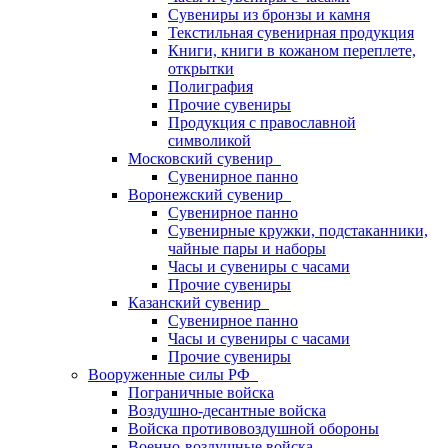
Сувениры из бронзы и камня
Текстильная сувенирная продукция
Книги, книги в кожаном переплете,
открытки
Полиграфия
Прочие сувениры
Продукция с православной
символикой
Московский сувенир
Сувенирное панно
Воронежский сувенир
Сувенирное панно
Сувенирные кружки, подстаканники,
чайные пары и наборы
Часы и сувениры с часами
Прочие сувениры
Казанский сувенир
Сувенирное панно
Часы и сувениры с часами
Прочие сувениры
Вооруженные силы РФ
Пограничные войска
Воздушно-десантные войска
Войска противовоздушной обороны
Военно-воздушные войска