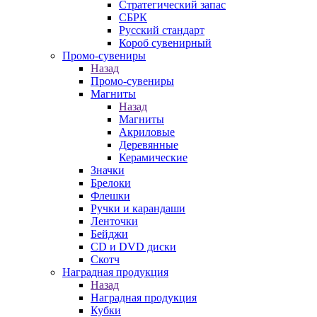
Стратегический запас
СБРК
Русский стандарт
Короб сувенирный
Промо-сувениры
Назад
Промо-сувениры
Магниты
Назад
Магниты
Акриловые
Деревянные
Керамические
Значки
Брелоки
Флешки
Ручки и карандаши
Ленточки
Бейджи
CD и DVD диски
Скотч
Наградная продукция
Назад
Наградная продукция
Кубки