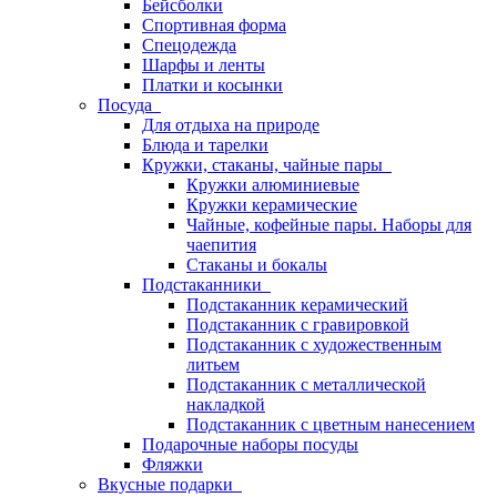
Бейсболки
Спортивная форма
Спецодежда
Шарфы и ленты
Платки и косынки
Посуда
Для отдыха на природе
Блюда и тарелки
Кружки, стаканы, чайные пары
Кружки алюминиевые
Кружки керамические
Чайные, кофейные пары. Наборы для
чаепития
Стаканы и бокалы
Подстаканники
Подстаканник керамический
Подстаканник c гравировкой
Подстаканник с художественным
литьем
Подстаканник с металлической
накладкой
Подстаканник с цветным нанесением
Подарочные наборы посуды
Фляжки
Вкусные подарки