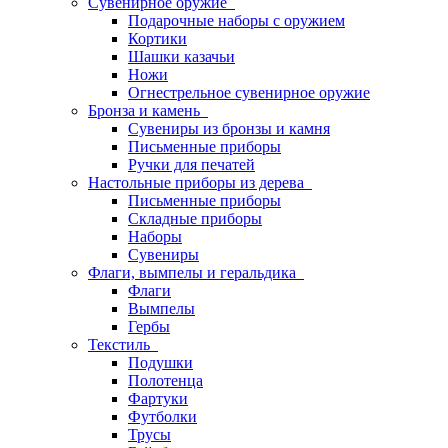
Сувенирное оружие
Подарочные наборы с оружием
Кортики
Шашки казачьи
Ножи
Огнестрельное сувенирное оружие
Бронза и камень
Сувениры из бронзы и камня
Письменные приборы
Ручки для печатей
Настольные приборы из дерева
Письменные приборы
Складные приборы
Наборы
Сувениры
Флаги, вымпелы и геральдика
Флаги
Вымпелы
Гербы
Текстиль
Подушки
Полотенца
Фартуки
Футболки
Трусы