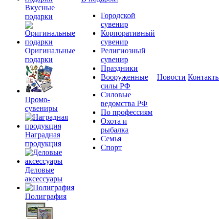
Вкусные
Городской
подарки
сувенир
Корпоративный
сувенир
Оригинальные
Религиозный
подарки
сувенир
Праздники
Вооруженные
Новости
Контакт
силы РФ
Силовые
Промо-
ведомства РФ
сувениры
По профессиям
Охота и
рыбалка
Наградная
Семья
продукция
Спорт
Деловые
аксессуары
Полиграфия