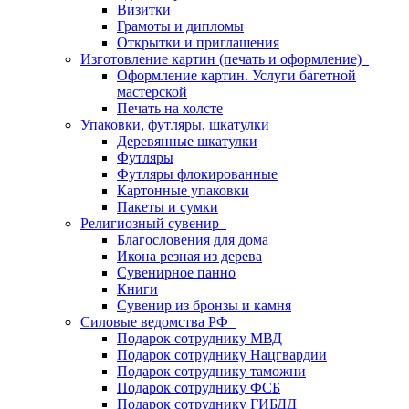
Визитки
Грамоты и дипломы
Открытки и приглашения
Изготовление картин (печать и оформление)
Оформление картин. Услуги багетной
мастерской
Печать на холсте
Упаковки, футляры, шкатулки
Деревянные шкатулки
Футляры
Футляры флокированные
Картонные упаковки
Пакеты и сумки
Религиозный сувенир
Благословения для дома
Икона резная из дерева
Сувенирное панно
Книги
Сувенир из бронзы и камня
Силовые ведомства РФ
Подарок сотруднику МВД
Подарок сотруднику Нацгвардии
Подарок сотруднику таможни
Подарок сотруднику ФСБ
Подарок сотруднику ГИБДД