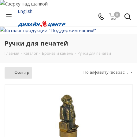
English
0
Ручки для печатей
Главная
-
Каталог
-
Бронза и камень
-
Ручки для печатей
По алфавиту (возрастание)
Фильтр