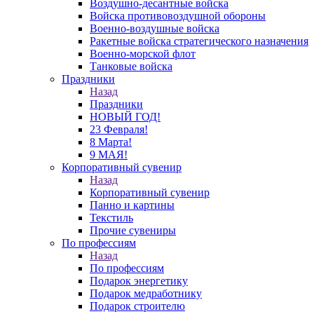
Воздушно-десантные войска
Войска противовоздушной обороны
Военно-воздушные войска
Ракетные войска стратегического назначения
Военно-морской флот
Танковые войска
Праздники
Назад
Праздники
НОВЫЙ ГОД!
23 Февраля!
8 Марта!
9 МАЯ!
Корпоративный сувенир
Назад
Корпоративный сувенир
Панно и картины
Текстиль
Прочие сувениры
По профессиям
Назад
По профессиям
Подарок энергетику
Подарок медработнику
Подарок строителю