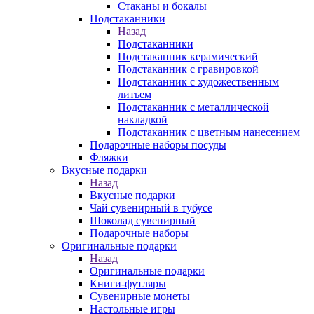
Стаканы и бокалы
Подстаканники
Назад
Подстаканники
Подстаканник керамический
Подстаканник c гравировкой
Подстаканник с художественным
литьем
Подстаканник с металлической
накладкой
Подстаканник с цветным нанесением
Подарочные наборы посуды
Фляжки
Вкусные подарки
Назад
Вкусные подарки
Чай сувенирный в тубусе
Шоколад сувенирный
Подарочные наборы
Оригинальные подарки
Назад
Оригинальные подарки
Книги-футляры
Сувенирные монеты
Настольные игры