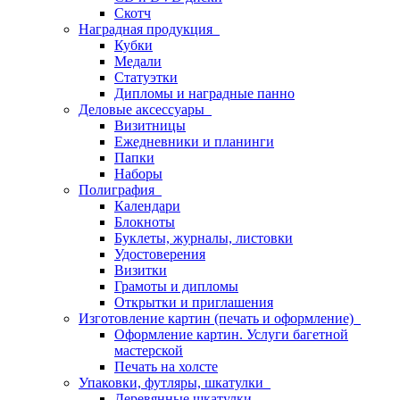
Скотч
Наградная продукция
Кубки
Медали
Статуэтки
Дипломы и наградные панно
Деловые аксессуары
Визитницы
Ежедневники и планинги
Папки
Наборы
Полиграфия
Календари
Блокноты
Буклеты, журналы, листовки
Удостоверения
Визитки
Грамоты и дипломы
Открытки и приглашения
Изготовление картин (печать и оформление)
Оформление картин. Услуги багетной
мастерской
Печать на холсте
Упаковки, футляры, шкатулки
Деревянные шкатулки