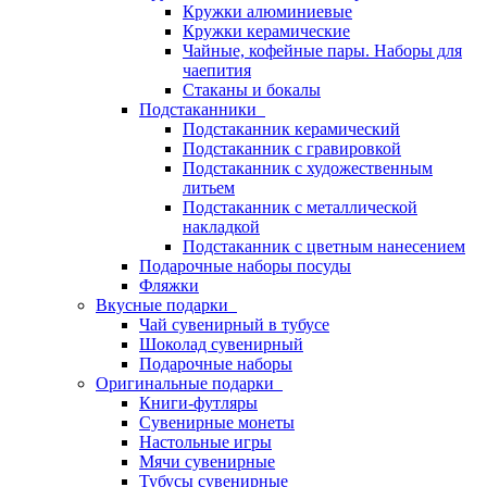
Кружки алюминиевые
Кружки керамические
Чайные, кофейные пары. Наборы для
чаепития
Стаканы и бокалы
Подстаканники
Подстаканник керамический
Подстаканник c гравировкой
Подстаканник с художественным
литьем
Подстаканник с металлической
накладкой
Подстаканник с цветным нанесением
Подарочные наборы посуды
Фляжки
Вкусные подарки
Чай сувенирный в тубусе
Шоколад сувенирный
Подарочные наборы
Оригинальные подарки
Книги-футляры
Сувенирные монеты
Настольные игры
Мячи сувенирные
Тубусы сувенирные