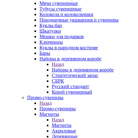
Мячи сувенирные
Тубусы сувенирные
Колокола и колокольчики
Праздничные украшения и сувениры
Куклы-бар
Шкатулки
Мешки для подарков
Ключницы
Куклы в народном костюме
Бары
Наборы в деревянном коробе
Назад
Наборы в деревянном коробе
Стратегический запас
СБРК
Русский стандарт
Короб сувенирный
Промо-сувениры
Назад
Промо-сувениры
Магниты
Назад
Магниты
Акриловые
Деревянные