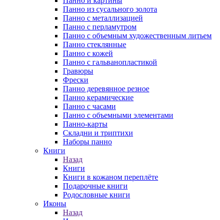
Панно и картины
Панно из сусального золота
Панно с металлизацией
Панно с перламутром
Панно с объемным художественным литьем
Панно стеклянные
Панно с кожей
Панно с гальванопластикой
Гравюры
Фрески
Панно деревянное резное
Панно керамические
Панно с часами
Панно с объемными элементами
Панно-карты
Складни и триптихи
Наборы панно
Книги
Назад
Книги
Книги в кожаном переплёте
Подарочные книги
Родословные книги
Иконы
Назад