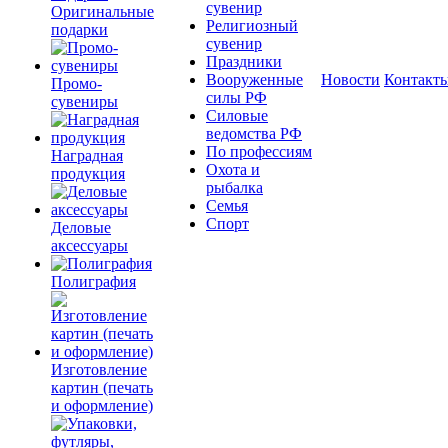
сувенир
Оригинальные
Религиозный
подарки
сувенир
Праздники
Вооруженные
Новости
Контакт
Промо-
силы РФ
сувениры
Силовые
ведомства РФ
По профессиям
Наградная
Охота и
продукция
рыбалка
Семья
Спорт
Деловые
аксессуары
Полиграфия
Изготовление
картин (печать
и оформление)