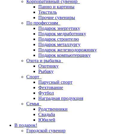
Корпоративный сувенир
Панно и картины
Текстиль
Прочие сувениры
По профессиям
Подарок энергетику
Подарок медработнику
Подарок строителю
Подарок металлургу
Подарок железнодорожнику
Подарок компьютерщику
Охота и рыбалка
Охотнику
Рыбаку
Спорт
Парусный спорт
Фехтование
Футбол
Наградная продукция
Семья
Родственники
Свадьба
Юбилей
В подарок!
Городской сувенир