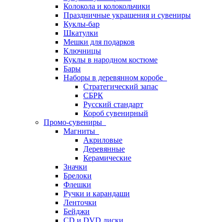
Колокола и колокольчики
Праздничные украшения и сувениры
Куклы-бар
Шкатулки
Мешки для подарков
Ключницы
Куклы в народном костюме
Бары
Наборы в деревянном коробе
Стратегический запас
СБРК
Русский стандарт
Короб сувенирный
Промо-сувениры
Магниты
Акриловые
Деревянные
Керамические
Значки
Брелоки
Флешки
Ручки и карандаши
Ленточки
Бейджи
CD и DVD диски