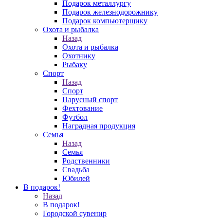
Подарок металлургу
Подарок железнодорожнику
Подарок компьютерщику
Охота и рыбалка
Назад
Охота и рыбалка
Охотнику
Рыбаку
Спорт
Назад
Спорт
Парусный спорт
Фехтование
Футбол
Наградная продукция
Семья
Назад
Семья
Родственники
Свадьба
Юбилей
В подарок!
Назад
В подарок!
Городской сувенир