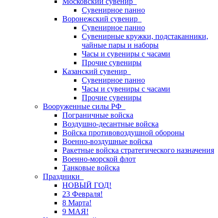
Московский сувенир
Сувенирное панно
Воронежский сувенир
Сувенирное панно
Сувенирные кружки, подстаканники,
чайные пары и наборы
Часы и сувениры с часами
Прочие сувениры
Казанский сувенир
Сувенирное панно
Часы и сувениры с часами
Прочие сувениры
Вооруженные силы РФ
Пограничные войска
Воздушно-десантные войска
Войска противовоздушной обороны
Военно-воздушные войска
Ракетные войска стратегического назначения
Военно-морской флот
Танковые войска
Праздники
НОВЫЙ ГОД!
23 Февраля!
8 Марта!
9 МАЯ!