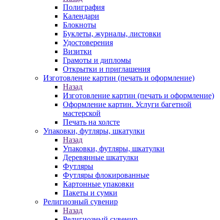
Полиграфия
Календари
Блокноты
Буклеты, журналы, листовки
Удостоверения
Визитки
Грамоты и дипломы
Открытки и приглашения
Изготовление картин (печать и оформление)
Назад
Изготовление картин (печать и оформление)
Оформление картин. Услуги багетной
мастерской
Печать на холсте
Упаковки, футляры, шкатулки
Назад
Упаковки, футляры, шкатулки
Деревянные шкатулки
Футляры
Футляры флокированные
Картонные упаковки
Пакеты и сумки
Религиозный сувенир
Назад
Религиозный сувенир