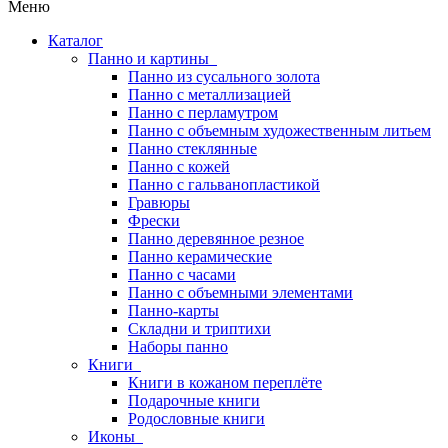
Меню
Каталог
Панно и картины
Панно из сусального золота
Панно с металлизацией
Панно с перламутром
Панно с объемным художественным литьем
Панно стеклянные
Панно с кожей
Панно с гальванопластикой
Гравюры
Фрески
Панно деревянное резное
Панно керамические
Панно с часами
Панно с объемными элементами
Панно-карты
Складни и триптихи
Наборы панно
Книги
Книги в кожаном переплёте
Подарочные книги
Родословные книги
Иконы