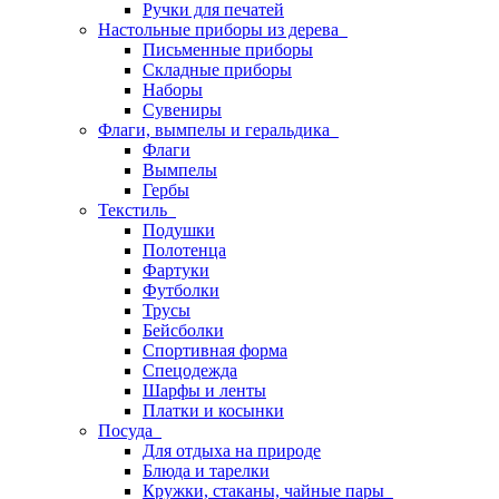
Ручки для печатей
Настольные приборы из дерева
Письменные приборы
Складные приборы
Наборы
Сувениры
Флаги, вымпелы и геральдика
Флаги
Вымпелы
Гербы
Текстиль
Подушки
Полотенца
Фартуки
Футболки
Трусы
Бейсболки
Спортивная форма
Спецодежда
Шарфы и ленты
Платки и косынки
Посуда
Для отдыха на природе
Блюда и тарелки
Кружки, стаканы, чайные пары