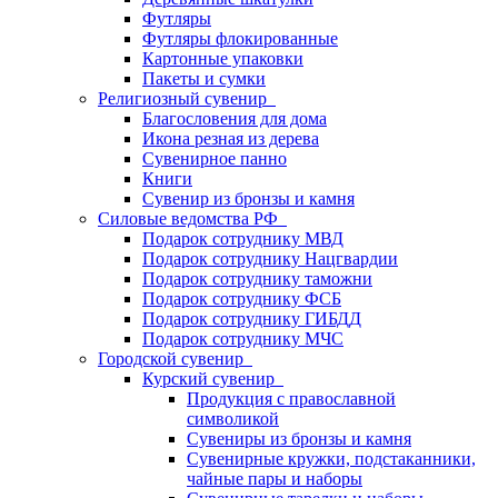
Футляры
Футляры флокированные
Картонные упаковки
Пакеты и сумки
Религиозный сувенир
Благословения для дома
Икона резная из дерева
Сувенирное панно
Книги
Сувенир из бронзы и камня
Силовые ведомства РФ
Подарок сотруднику МВД
Подарок сотруднику Нацгвардии
Подарок сотруднику таможни
Подарок сотруднику ФСБ
Подарок сотруднику ГИБДД
Подарок сотруднику МЧС
Городской сувенир
Курский сувенир
Продукция с православной
символикой
Сувениры из бронзы и камня
Сувенирные кружки, подстаканники,
чайные пары и наборы