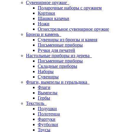
Сувенирное оружие
Подарочные наборы с оружием
Кортики
Шашки казачьи
Ножи
Огнестрельное сувенирное оружие
Бронза и камень
Сувениры из бронзы и камня
Письменные приборы
Ручки для печатей
Настольные приборы из дерева
Письменные приборы
Складные приборы
Наборы
Сувениры
Флаги, вымпелы и геральдика
Флаги
Вымпелы
Гербы
Текстиль
Подушки
Полотенца
Фартуки
Футболки
Трусы