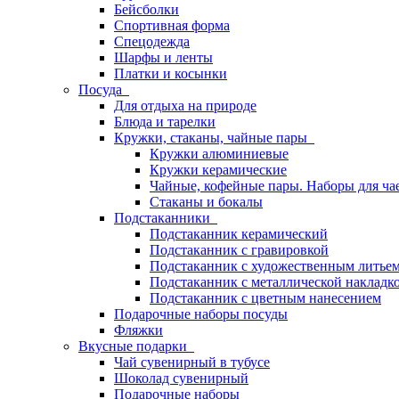
Бейсболки
Спортивная форма
Спецодежда
Шарфы и ленты
Платки и косынки
Посуда
Для отдыха на природе
Блюда и тарелки
Кружки, стаканы, чайные пары
Кружки алюминиевые
Кружки керамические
Чайные, кофейные пары. Наборы для ча
Стаканы и бокалы
Подстаканники
Подстаканник керамический
Подстаканник c гравировкой
Подстаканник с художественным литье
Подстаканник с металлической накладк
Подстаканник с цветным нанесением
Подарочные наборы посуды
Фляжки
Вкусные подарки
Чай сувенирный в тубусе
Шоколад сувенирный
Подарочные наборы