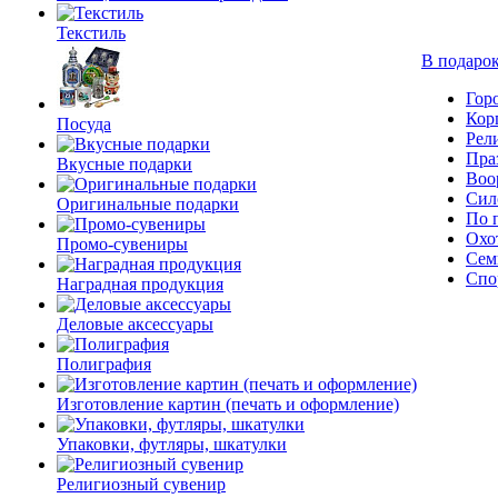
Текстиль
В подарок
Гор
Кор
Посуда
Рел
Пра
Вкусные подарки
Воо
Сил
Оригинальные подарки
По 
Охо
Промо-сувениры
Сем
Спо
Наградная продукция
Деловые аксессуары
Полиграфия
Изготовление картин (печать и оформление)
Упаковки, футляры, шкатулки
Религиозный сувенир