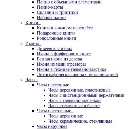
Панно с объемными элементами
Панно-карты
Складни и триптихи
Наборы панно
Книги
Книги в кожаном переплёте
Подарочные книги
Родословные книги
Иконы
Дивеевская икона
Икона в фарфоровом киоте
Резная икона из дерева
Икона из меди (гравюра)
Икона в технике гальванопластика
Литографическая икона с металлизацией
Часы
Часы настенные
Часы деревянные, пластиковые
Часы с дистанционными держателями
Часы с гальванопластикой
Часы стеклянные в багете
Часы настольные
Часы деревянные
Часы керамические, стеклянные
Часы наручные