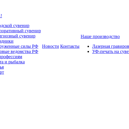
!
одской сувенир
поративный сувенир
игиозный сувенир
Наше производство
здники
руженные силы РФ
Новости
Контакты
Лазерная гравиро
овые ведомства РФ
УФ-печать на сув
профессиям
та и рыбалка
ья
рт