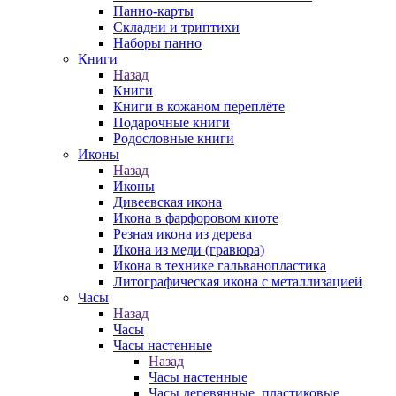
Панно-карты
Складни и триптихи
Наборы панно
Книги
Назад
Книги
Книги в кожаном переплёте
Подарочные книги
Родословные книги
Иконы
Назад
Иконы
Дивеевская икона
Икона в фарфоровом киоте
Резная икона из дерева
Икона из меди (гравюра)
Икона в технике гальванопластика
Литографическая икона с металлизацией
Часы
Назад
Часы
Часы настенные
Назад
Часы настенные
Часы деревянные, пластиковые