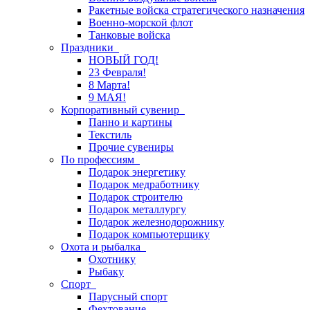
Ракетные войска стратегического назначения
Военно-морской флот
Танковые войска
Праздники
НОВЫЙ ГОД!
23 Февраля!
8 Марта!
9 МАЯ!
Корпоративный сувенир
Панно и картины
Текстиль
Прочие сувениры
По профессиям
Подарок энергетику
Подарок медработнику
Подарок строителю
Подарок металлургу
Подарок железнодорожнику
Подарок компьютерщику
Охота и рыбалка
Охотнику
Рыбаку
Спорт
Парусный спорт
Фехтование