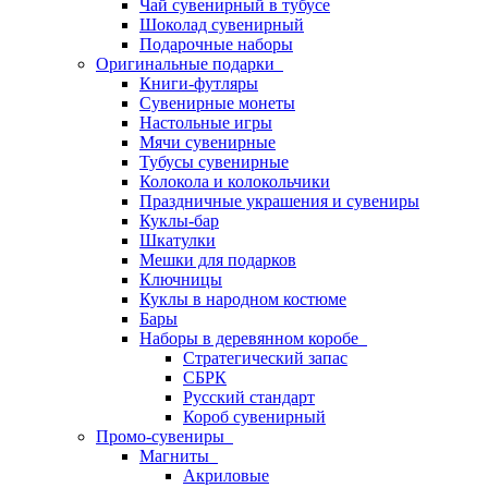
Чай сувенирный в тубусе
Шоколад сувенирный
Подарочные наборы
Оригинальные подарки
Книги-футляры
Сувенирные монеты
Настольные игры
Мячи сувенирные
Тубусы сувенирные
Колокола и колокольчики
Праздничные украшения и сувениры
Куклы-бар
Шкатулки
Мешки для подарков
Ключницы
Куклы в народном костюме
Бары
Наборы в деревянном коробе
Стратегический запас
СБРК
Русский стандарт
Короб сувенирный
Промо-сувениры
Магниты
Акриловые