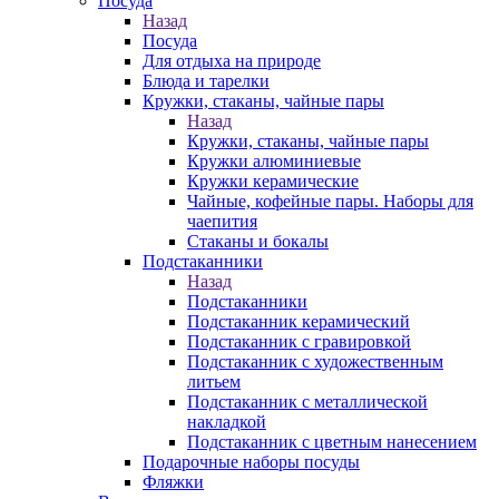
Посуда
Назад
Посуда
Для отдыха на природе
Блюда и тарелки
Кружки, стаканы, чайные пары
Назад
Кружки, стаканы, чайные пары
Кружки алюминиевые
Кружки керамические
Чайные, кофейные пары. Наборы для
чаепития
Стаканы и бокалы
Подстаканники
Назад
Подстаканники
Подстаканник керамический
Подстаканник c гравировкой
Подстаканник с художественным
литьем
Подстаканник с металлической
накладкой
Подстаканник с цветным нанесением
Подарочные наборы посуды
Фляжки