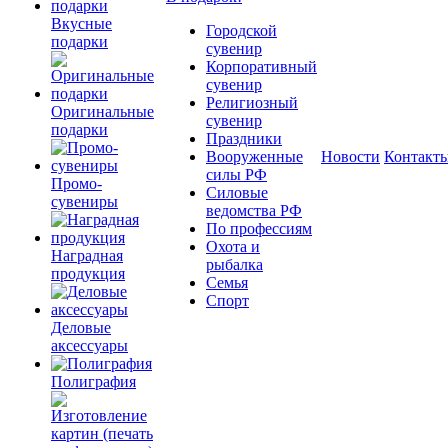
Вкусные
Городской
подарки
сувенир
Корпоративный
сувенир
Религиозный
Оригинальные
сувенир
подарки
Праздники
Вооруженные
Новости
Контакт
силы РФ
Промо-
Силовые
сувениры
ведомства РФ
По профессиям
Охота и
Наградная
рыбалка
продукция
Семья
Спорт
Деловые
аксессуары
Полиграфия