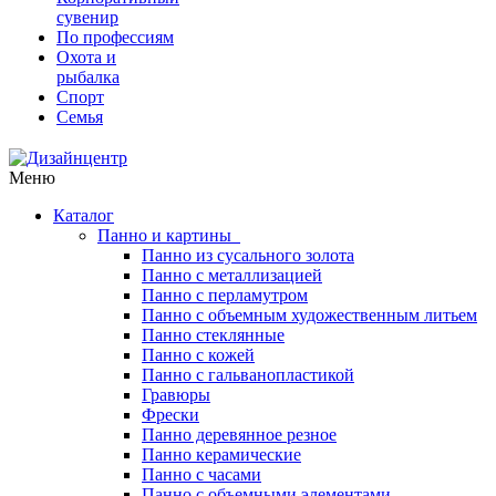
сувенир
По профессиям
Охота и
рыбалка
Спорт
Семья
Меню
Каталог
Панно и картины
Панно из сусального золота
Панно с металлизацией
Панно с перламутром
Панно с объемным художественным литьем
Панно стеклянные
Панно с кожей
Панно с гальванопластикой
Гравюры
Фрески
Панно деревянное резное
Панно керамические
Панно с часами
Панно с объемными элементами