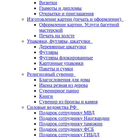
Визитки
Грамоты и дипломы
Открытки и приглашения
Изготовление картин (печать и оформление)
Оформление картин. Услуги багетной
мастерской
Печать на холсте
Упаковки, футляры, шкатулки
Деревянные шкатулки
Футляры
Футляры флокированные
Картонные упаковки
Пакеты и сумки
Религиозный сувенир
Благословения для дома
Икона резная из дерева
Сувенирное панно
Книги
Сувенир из бронзы и камня
Силовые ведомства РФ
Подарок сотруднику МВД
Подарок сотруднику Нацгвардии
Подарок сотруднику таможни
Подарок сотруднику ФСБ
Подарок сотруднику ГИБДД