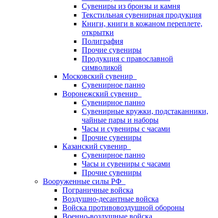
Сувениры из бронзы и камня
Текстильная сувенирная продукция
Книги, книги в кожаном переплете,
открытки
Полиграфия
Прочие сувениры
Продукция с православной
символикой
Московский сувенир
Сувенирное панно
Воронежский сувенир
Сувенирное панно
Сувенирные кружки, подстаканники,
чайные пары и наборы
Часы и сувениры с часами
Прочие сувениры
Казанский сувенир
Сувенирное панно
Часы и сувениры с часами
Прочие сувениры
Вооруженные силы РФ
Пограничные войска
Воздушно-десантные войска
Войска противовоздушной обороны
Военно-воздушные войска