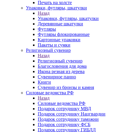
Печать на холсте
Упаковки, футляры, шкатулки
Назад
Упаковки, футляры, шкатулки
Деревянные шкатулки
Футляры
Футляры флокированные
Картонные упаковки
Пакеты и сумки
Религиозный сувенир
Назад
Религиозный сувенир
Благословения для дома
Икона резная из дерева
Сувенирное панно
Книги
Сувенир из бронзы и камня
Силовые ведомства РФ
Назад
Силовые ведомства РФ
Подарок сотруднику МВД
Подарок сотруднику Нацгвардии
Подарок сотруднику таможни
Подарок сотруднику ФСБ
Подарок сотруднику ГИБДД