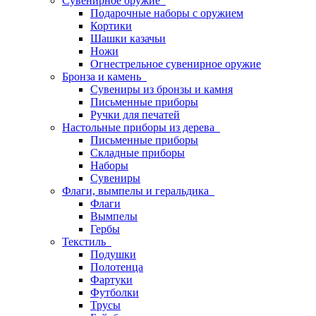
Сувенирное оружие
Подарочные наборы с оружием
Кортики
Шашки казачьи
Ножи
Огнестрельное сувенирное оружие
Бронза и камень
Сувениры из бронзы и камня
Письменные приборы
Ручки для печатей
Настольные приборы из дерева
Письменные приборы
Складные приборы
Наборы
Сувениры
Флаги, вымпелы и геральдика
Флаги
Вымпелы
Гербы
Текстиль
Подушки
Полотенца
Фартуки
Футболки
Трусы