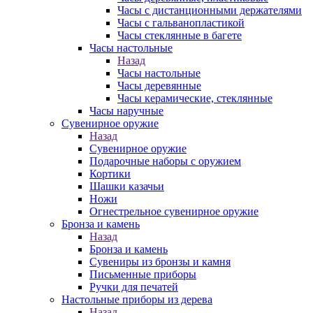
Часы с дистанционными держателями
Часы с гальванопластикой
Часы стеклянные в багете
Часы настольные
Назад
Часы настольные
Часы деревянные
Часы керамические, стеклянные
Часы наручные
Сувенирное оружие
Назад
Сувенирное оружие
Подарочные наборы с оружием
Кортики
Шашки казачьи
Ножи
Огнестрельное сувенирное оружие
Бронза и камень
Назад
Бронза и камень
Сувениры из бронзы и камня
Письменные приборы
Ручки для печатей
Настольные приборы из дерева
Назад