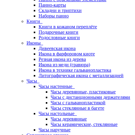
Панно-карты
Складни и триптихи
Наборы панно
Книги
Книги в кожаном переплёте
Подарочные книги
Родословные книги
Иконы
Дивеевская икона
Икона в фарфоровом киоте
Резная икона из дерева
Икона из меди (гравюра)
Икона в технике гальванопластика
Литографическая икона с металлизацией
Часы
Часы настенные
Часы деревянные, пластиковые
Часы с дистанционными держателями
Часы с гальванопластикой
Часы стеклянные в багете
Часы настольные
Часы деревянные
Часы керамические, стеклянные
Часы наручные