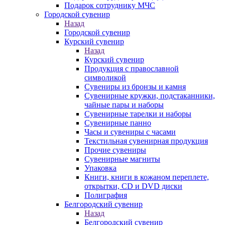
Подарок сотруднику МЧС
Городской сувенир
Назад
Городской сувенир
Курский сувенир
Назад
Курский сувенир
Продукция с православной
символикой
Сувениры из бронзы и камня
Сувенирные кружки, подстаканники,
чайные пары и наборы
Сувенирные тарелки и наборы
Сувенирные панно
Часы и сувениры с часами
Текстильная сувенирная продукция
Прочие сувениры
Сувенирные магниты
Упаковка
Книги, книги в кожаном переплете,
открытки, CD и DVD диски
Полиграфия
Белгородский сувенир
Назад
Белгородский сувенир