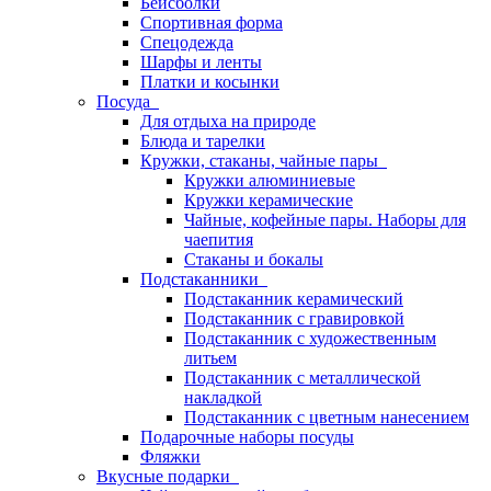
Бейсболки
Спортивная форма
Спецодежда
Шарфы и ленты
Платки и косынки
Посуда
Для отдыха на природе
Блюда и тарелки
Кружки, стаканы, чайные пары
Кружки алюминиевые
Кружки керамические
Чайные, кофейные пары. Наборы для
чаепития
Стаканы и бокалы
Подстаканники
Подстаканник керамический
Подстаканник c гравировкой
Подстаканник с художественным
литьем
Подстаканник с металлической
накладкой
Подстаканник с цветным нанесением
Подарочные наборы посуды
Фляжки
Вкусные подарки