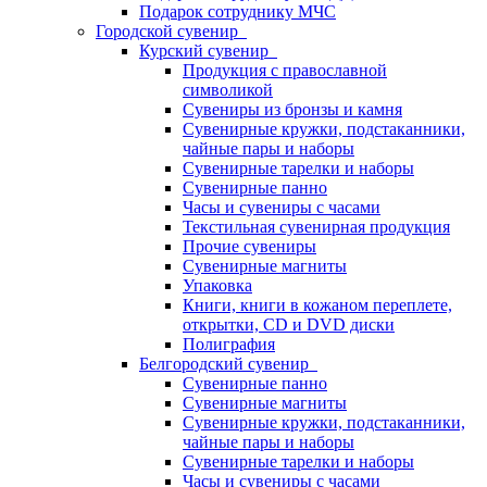
Подарок сотруднику МЧС
Городской сувенир
Курский сувенир
Продукция с православной
символикой
Сувениры из бронзы и камня
Сувенирные кружки, подстаканники,
чайные пары и наборы
Сувенирные тарелки и наборы
Сувенирные панно
Часы и сувениры с часами
Текстильная сувенирная продукция
Прочие сувениры
Сувенирные магниты
Упаковка
Книги, книги в кожаном переплете,
открытки, CD и DVD диски
Полиграфия
Белгородский сувенир
Сувенирные панно
Сувенирные магниты
Сувенирные кружки, подстаканники,
чайные пары и наборы
Сувенирные тарелки и наборы
Часы и сувениры с часами