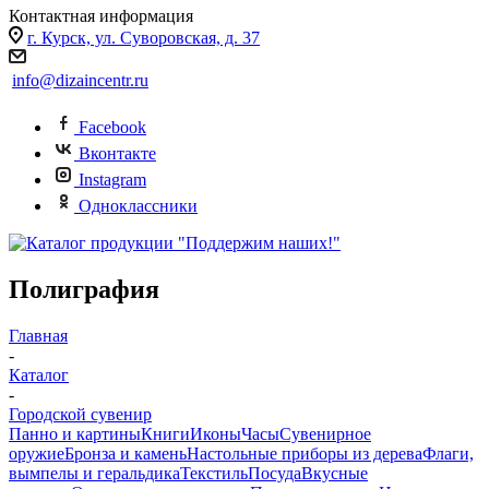
Контактная информация
г. Курск, ул. Суворовская, д. 37
info@dizaincentr.ru
Facebook
Вконтакте
Instagram
Одноклассники
Полиграфия
Главная
-
Каталог
-
Городской сувенир
Панно и картины
Книги
Иконы
Часы
Сувенирное
оружие
Бронза и камень
Настольные приборы из дерева
Флаги,
вымпелы и геральдика
Текстиль
Посуда
Вкусные