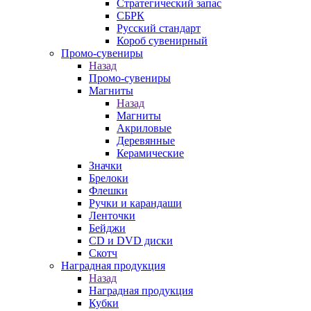
Стратегический запас
СБРК
Русский стандарт
Короб сувенирный
Промо-сувениры
Назад
Промо-сувениры
Магниты
Назад
Магниты
Акриловые
Деревянные
Керамические
Значки
Брелоки
Флешки
Ручки и карандаши
Ленточки
Бейджи
CD и DVD диски
Скотч
Наградная продукция
Назад
Наградная продукция
Кубки