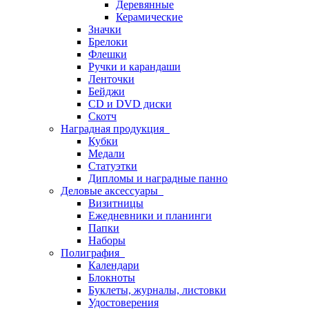
Деревянные
Керамические
Значки
Брелоки
Флешки
Ручки и карандаши
Ленточки
Бейджи
CD и DVD диски
Скотч
Наградная продукция
Кубки
Медали
Статуэтки
Дипломы и наградные панно
Деловые аксессуары
Визитницы
Ежедневники и планинги
Папки
Наборы
Полиграфия
Календари
Блокноты
Буклеты, журналы, листовки
Удостоверения