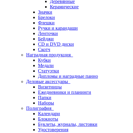
Деревянные
Керамические
Значки
Брелоки
Флешки
Ручки и карандаши
Ленточки
Бейджи
CD и DVD диски
Скотч
Наградная продукция
Кубки
Медали
Статуэтки
Дипломы и наградные панно
Деловые аксессуары
Визитницы
Ежедневники и планинги
Папки
Наборы
Полиграфия
Календари
Блокноты
Буклеты, журналы, листовки
Удостоверения