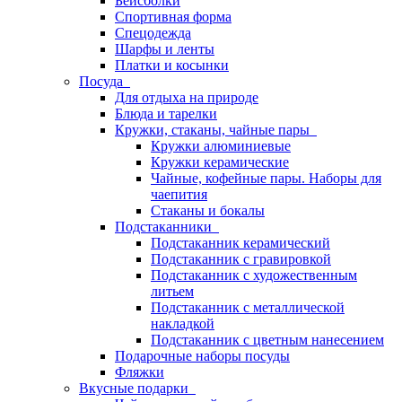
Бейсболки
Спортивная форма
Спецодежда
Шарфы и ленты
Платки и косынки
Посуда
Для отдыха на природе
Блюда и тарелки
Кружки, стаканы, чайные пары
Кружки алюминиевые
Кружки керамические
Чайные, кофейные пары. Наборы для
чаепития
Стаканы и бокалы
Подстаканники
Подстаканник керамический
Подстаканник c гравировкой
Подстаканник с художественным
литьем
Подстаканник с металлической
накладкой
Подстаканник с цветным нанесением
Подарочные наборы посуды
Фляжки
Вкусные подарки