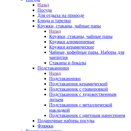
Назад
Посуда
Для отдыха на природе
Блюда и тарелки
Кружки, стаканы, чайные пары
Назад
Кружки, стаканы, чайные пары
Кружки алюминиевые
Кружки керамические
Чайные, кофейные пары. Наборы для
чаепития
Стаканы и бокалы
Подстаканники
Назад
Подстаканники
Подстаканник керамический
Подстаканник c гравировкой
Подстаканник с художественным
литьем
Подстаканник с металлической
накладкой
Подстаканник с цветным нанесением
Подарочные наборы посуды
Фляжки