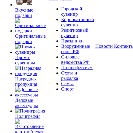
Городской
Вкусные
сувенир
подарки
Корпоративный
сувенир
Религиозный
сувенир
Оригинальные
Праздники
подарки
Вооруженные
Новости
Контакт
силы РФ
Силовые
Промо-
ведомства РФ
сувениры
По профессиям
Охота и
рыбалка
Наградная
Семья
продукция
Спорт
Деловые
аксессуары
Полиграфия