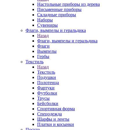
Настольные приборы из дерева
Письменные приборы
Складные приборы
Наборы
Сувениры
Флаги, вымпелы и геральдика
Назад
Флаги, вымпелы и геральдика
Флаги
Вымпелы
Гербы
Текстиль
Назад
Текстиль
Подушки
Полотенца
Фартуки
Футболки
Трусы
Бейсболки
Спортивная форма
Спецодежда
Шарфы и ленты
Платки и косынки
Посуда