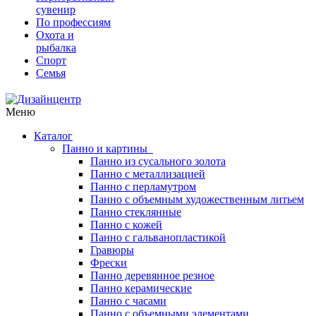
сувенир
По профессиям
Охота и
рыбалка
Спорт
Семья
Меню
Каталог
Панно и картины
Панно из сусального золота
Панно с металлизацией
Панно с перламутром
Панно с объемным художественным литьем
Панно стеклянные
Панно с кожей
Панно с гальванопластикой
Гравюры
Фрески
Панно деревянное резное
Панно керамические
Панно с часами
Панно с объемными элементами