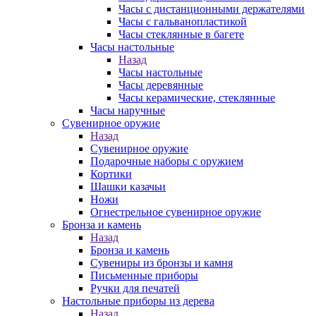
Часы с дистанционными держателями
Часы с гальванопластикой
Часы стеклянные в багете
Часы настольные
Назад
Часы настольные
Часы деревянные
Часы керамические, стеклянные
Часы наручные
Сувенирное оружие
Назад
Сувенирное оружие
Подарочные наборы с оружием
Кортики
Шашки казачьи
Ножи
Огнестрельное сувенирное оружие
Бронза и камень
Назад
Бронза и камень
Сувениры из бронзы и камня
Письменные приборы
Ручки для печатей
Настольные приборы из дерева
Назад