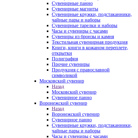
Сувенирные панно
Сувенирные магниты
Сувенирные кружки, подстаканники,
чайные пары и наборы
Сувенирные тарелки и наборы
Часы и сувениры с часами
Сувениры из бронзы и камня
Текстильная сувенирная продукция
Книги, книги в кожаном переплете,
открытки
Полиграфия
Прочие сувениры
Продукция с православной
символикой
Московский сувенир
Назад
Московский сувенир
Сувенирное панно
Воронежский сувенир
Назад
Воронежский сувенир
Сувенирное панно
Сувенирные кружки, подстаканники,
чайные пары и наборы
Часы и сувениры с часами