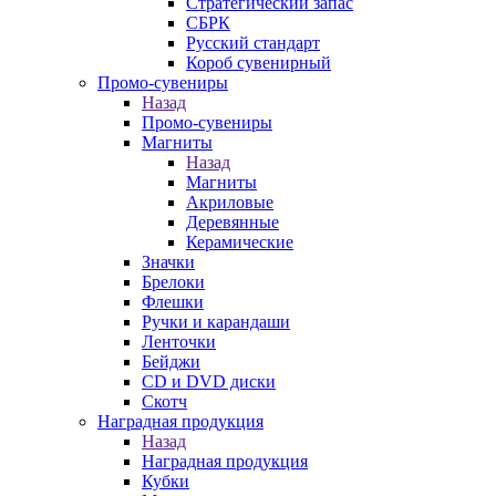
Стратегический запас
СБРК
Русский стандарт
Короб сувенирный
Промо-сувениры
Назад
Промо-сувениры
Магниты
Назад
Магниты
Акриловые
Деревянные
Керамические
Значки
Брелоки
Флешки
Ручки и карандаши
Ленточки
Бейджи
CD и DVD диски
Скотч
Наградная продукция
Назад
Наградная продукция
Кубки