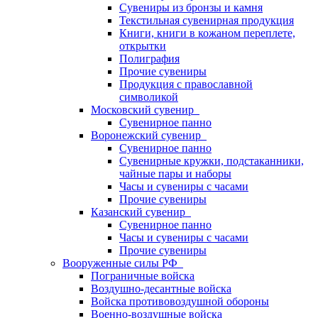
Сувениры из бронзы и камня
Текстильная сувенирная продукция
Книги, книги в кожаном переплете,
открытки
Полиграфия
Прочие сувениры
Продукция с православной
символикой
Московский сувенир
Сувенирное панно
Воронежский сувенир
Сувенирное панно
Сувенирные кружки, подстаканники,
чайные пары и наборы
Часы и сувениры с часами
Прочие сувениры
Казанский сувенир
Сувенирное панно
Часы и сувениры с часами
Прочие сувениры
Вооруженные силы РФ
Пограничные войска
Воздушно-десантные войска
Войска противовоздушной обороны
Военно-воздушные войска