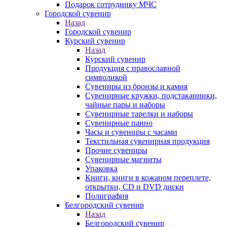
Подарок сотруднику МЧС
Городской сувенир
Назад
Городской сувенир
Курский сувенир
Назад
Курский сувенир
Продукция с православной
символикой
Сувениры из бронзы и камня
Сувенирные кружки, подстаканники,
чайные пары и наборы
Сувенирные тарелки и наборы
Сувенирные панно
Часы и сувениры с часами
Текстильная сувенирная продукция
Прочие сувениры
Сувенирные магниты
Упаковка
Книги, книги в кожаном переплете,
открытки, CD и DVD диски
Полиграфия
Белгородский сувенир
Назад
Белгородский сувенир