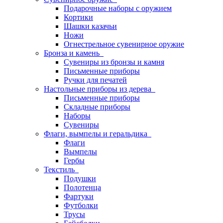
Подарочные наборы с оружием
Кортики
Шашки казачьи
Ножи
Огнестрельное сувенирное оружие
Бронза и камень
Сувениры из бронзы и камня
Письменные приборы
Ручки для печатей
Настольные приборы из дерева
Письменные приборы
Складные приборы
Наборы
Сувениры
Флаги, вымпелы и геральдика
Флаги
Вымпелы
Гербы
Текстиль
Подушки
Полотенца
Фартуки
Футболки
Трусы