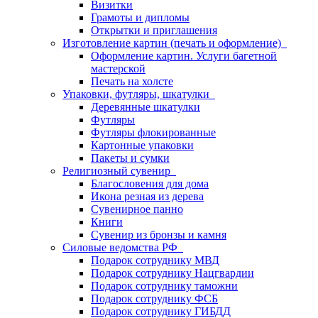
Визитки
Грамоты и дипломы
Открытки и приглашения
Изготовление картин (печать и оформление)
Оформление картин. Услуги багетной
мастерской
Печать на холсте
Упаковки, футляры, шкатулки
Деревянные шкатулки
Футляры
Футляры флокированные
Картонные упаковки
Пакеты и сумки
Религиозный сувенир
Благословения для дома
Икона резная из дерева
Сувенирное панно
Книги
Сувенир из бронзы и камня
Силовые ведомства РФ
Подарок сотруднику МВД
Подарок сотруднику Нацгвардии
Подарок сотруднику таможни
Подарок сотруднику ФСБ
Подарок сотруднику ГИБДД