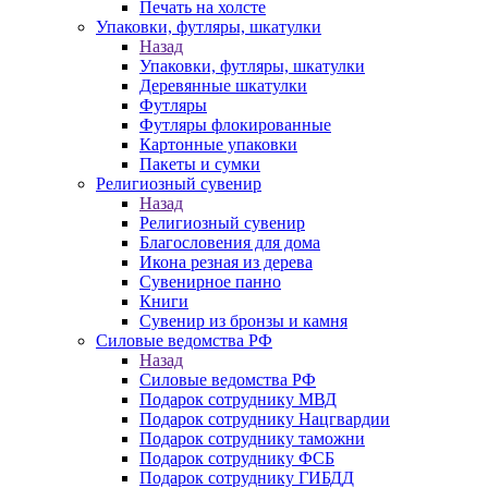
Печать на холсте
Упаковки, футляры, шкатулки
Назад
Упаковки, футляры, шкатулки
Деревянные шкатулки
Футляры
Футляры флокированные
Картонные упаковки
Пакеты и сумки
Религиозный сувенир
Назад
Религиозный сувенир
Благословения для дома
Икона резная из дерева
Сувенирное панно
Книги
Сувенир из бронзы и камня
Силовые ведомства РФ
Назад
Силовые ведомства РФ
Подарок сотруднику МВД
Подарок сотруднику Нацгвардии
Подарок сотруднику таможни
Подарок сотруднику ФСБ
Подарок сотруднику ГИБДД