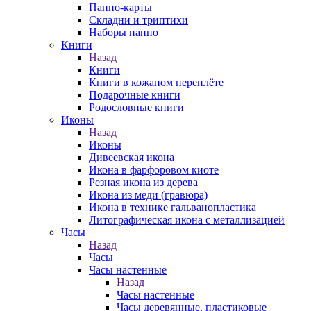
Панно-карты
Складни и триптихи
Наборы панно
Книги
Назад
Книги
Книги в кожаном переплёте
Подарочные книги
Родословные книги
Иконы
Назад
Иконы
Дивеевская икона
Икона в фарфоровом киоте
Резная икона из дерева
Икона из меди (гравюра)
Икона в технике гальванопластика
Литографическая икона с металлизацией
Часы
Назад
Часы
Часы настенные
Назад
Часы настенные
Часы деревянные, пластиковые