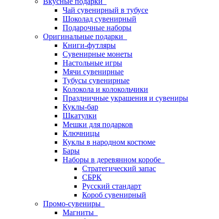
Вкусные подарки
Чай сувенирный в тубусе
Шоколад сувенирный
Подарочные наборы
Оригинальные подарки
Книги-футляры
Сувенирные монеты
Настольные игры
Мячи сувенирные
Тубусы сувенирные
Колокола и колокольчики
Праздничные украшения и сувениры
Куклы-бар
Шкатулки
Мешки для подарков
Ключницы
Куклы в народном костюме
Бары
Наборы в деревянном коробе
Стратегический запас
СБРК
Русский стандарт
Короб сувенирный
Промо-сувениры
Магниты