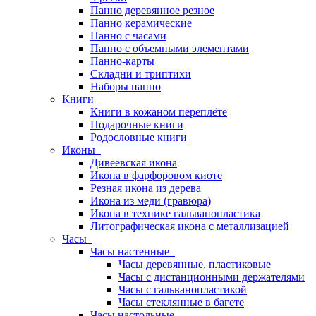
Панно деревянное резное
Панно керамические
Панно с часами
Панно с объемными элементами
Панно-карты
Складни и триптихи
Наборы панно
Книги
Книги в кожаном переплёте
Подарочные книги
Родословные книги
Иконы
Дивеевская икона
Икона в фарфоровом киоте
Резная икона из дерева
Икона из меди (гравюра)
Икона в технике гальванопластика
Литографическая икона с металлизацией
Часы
Часы настенные
Часы деревянные, пластиковые
Часы с дистанционными держателями
Часы с гальванопластикой
Часы стеклянные в багете
Часы настольные