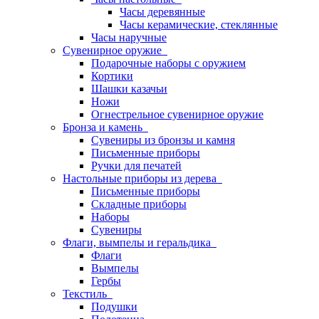
Часы деревянные
Часы керамические, стеклянные
Часы наручные
Сувенирное оружие
Подарочные наборы с оружием
Кортики
Шашки казачьи
Ножи
Огнестрельное сувенирное оружие
Бронза и камень
Сувениры из бронзы и камня
Письменные приборы
Ручки для печатей
Настольные приборы из дерева
Письменные приборы
Складные приборы
Наборы
Сувениры
Флаги, вымпелы и геральдика
Флаги
Вымпелы
Гербы
Текстиль
Подушки