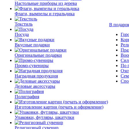
Настольные приборы из дерева
Флаги, вымпелы и геральдика
Текстиль
В подарок
Посуда
Гор
Кор
Вкусные подарки
Рел
Пра
Оригинальные подарки
Воо
Сил
Промо-сувениры
По 
Охо
Наградная продукция
Сем
Спо
Деловые аксессуары
Полиграфия
Изготовление картин (печать и оформление)
Упаковки, футляры, шкатулки
Религиозный сувенир