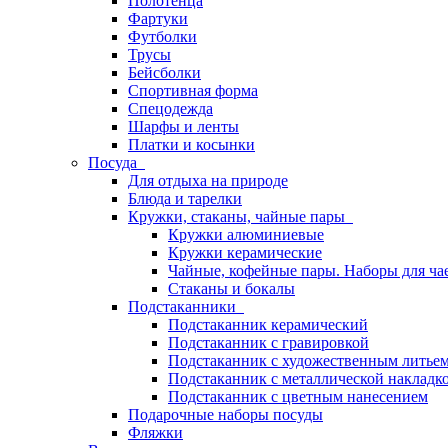
Полотенца
Фартуки
Футболки
Трусы
Бейсболки
Спортивная форма
Спецодежда
Шарфы и ленты
Платки и косынки
Посуда
Для отдыха на природе
Блюда и тарелки
Кружки, стаканы, чайные пары
Кружки алюминиевые
Кружки керамические
Чайные, кофейные пары. Наборы для ча
Стаканы и бокалы
Подстаканники
Подстаканник керамический
Подстаканник c гравировкой
Подстаканник с художественным литье
Подстаканник с металлической накладк
Подстаканник с цветным нанесением
Подарочные наборы посуды
Фляжки