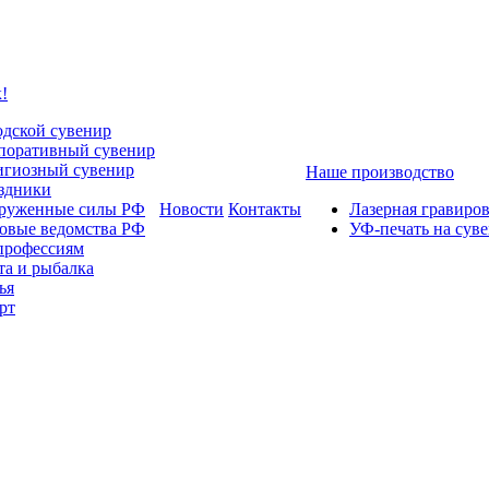
!
одской сувенир
поративный сувенир
игиозный сувенир
Наше производство
здники
руженные силы РФ
Новости
Контакты
Лазерная гравиро
овые ведомства РФ
УФ-печать на сув
профессиям
та и рыбалка
ья
рт