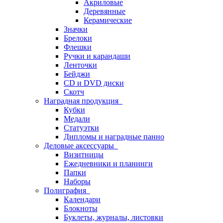
Акриловые
Деревянные
Керамические
Значки
Брелоки
Флешки
Ручки и карандаши
Ленточки
Бейджи
CD и DVD диски
Скотч
Наградная продукция
Кубки
Медали
Статуэтки
Дипломы и наградные панно
Деловые аксессуары
Визитницы
Ежедневники и планинги
Папки
Наборы
Полиграфия
Календари
Блокноты
Буклеты, журналы, листовки