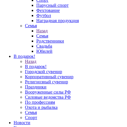
Спорт
Парусный спорт
Фехтование
Футбол
Наградная продукция
Семья
Назад
Семья
Родственники
Свадьба
Юбилей
В подарок!
Назад
В подарок!
Городской сувенир
Корпоративный сувенир
Религиозный сувенир
Праздники
Вооруженные силы РФ
Силовые ведомства РФ
По профессиям
Охота и рыбалка
Семья
Спорт
Новости