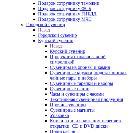
Подарок сотруднику таможни
Подарок сотруднику ФСБ
Подарок сотруднику ГИБДД
Подарок сотруднику МЧС
Городской сувенир
Назад
Городской сувенир
Курский сувенир
Назад
Курский сувенир
Продукция с православной
символикой
Сувениры из бронзы и камня
Сувенирные кружки, подстаканники,
чайные пары и наборы
Сувенирные тарелки и наборы
Сувенирные панно
Часы и сувениры с часами
Текстильная сувенирная продукция
Прочие сувениры
Сувенирные магниты
Упаковка
Книги, книги в кожаном переплете,
открытки, CD и DVD диски
Полиграфия