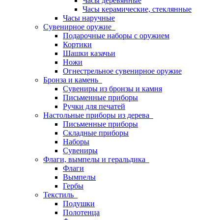
Часы деревянные
Часы керамические, стеклянные
Часы наручные
Сувенирное оружие
Подарочные наборы с оружием
Кортики
Шашки казачьи
Ножи
Огнестрельное сувенирное оружие
Бронза и камень
Сувениры из бронзы и камня
Письменные приборы
Ручки для печатей
Настольные приборы из дерева
Письменные приборы
Складные приборы
Наборы
Сувениры
Флаги, вымпелы и геральдика
Флаги
Вымпелы
Гербы
Текстиль
Подушки
Полотенца