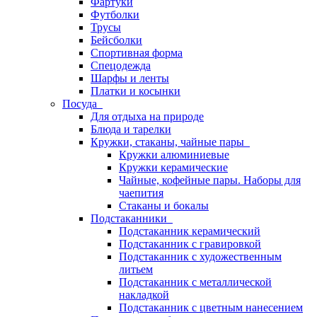
Фартуки
Футболки
Трусы
Бейсболки
Спортивная форма
Спецодежда
Шарфы и ленты
Платки и косынки
Посуда
Для отдыха на природе
Блюда и тарелки
Кружки, стаканы, чайные пары
Кружки алюминиевые
Кружки керамические
Чайные, кофейные пары. Наборы для
чаепития
Стаканы и бокалы
Подстаканники
Подстаканник керамический
Подстаканник c гравировкой
Подстаканник с художественным
литьем
Подстаканник с металлической
накладкой
Подстаканник с цветным нанесением