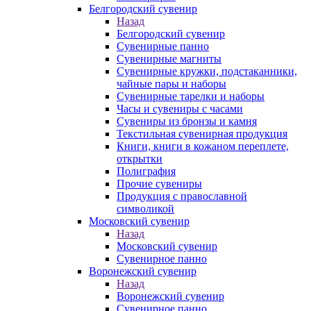
Белгородский сувенир
Назад
Белгородский сувенир
Сувенирные панно
Сувенирные магниты
Сувенирные кружки, подстаканники,
чайные пары и наборы
Сувенирные тарелки и наборы
Часы и сувениры с часами
Сувениры из бронзы и камня
Текстильная сувенирная продукция
Книги, книги в кожаном переплете,
открытки
Полиграфия
Прочие сувениры
Продукция с православной
символикой
Московский сувенир
Назад
Московский сувенир
Сувенирное панно
Воронежский сувенир
Назад
Воронежский сувенир
Сувенирное панно