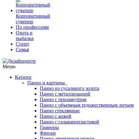
Корпоративный
сувенир
По профессиям
Охота и
рыбалка
Спорт
Семья
Меню
Каталог
Панно и картины
Панно из сусального золота
Панно с металлизацией
Панно с перламутром
Панно с объемным художественным литьем
Панно стеклянные
Панно с кожей
Панно с гальванопластикой
Гравюры
Фрески
Панно деревянное резное