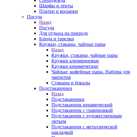
Спецодежда
Шарфы и ленты
Платки и косынки
Посуда
Назад
Посуда
Для отдыха на природе
Блюда и тарелки
Кружки, стаканы, чайные пары
Назад
Кружки, стаканы, чайные пары
Кружки алюминиевые
Кружки керамические
Чайные, кофейные пары. Наборы для
чаепития
Стаканы и бокалы
Подстаканники
Назад
Подстаканники
Подстаканник керамический
Подстаканник c гравировкой
Подстаканник с художественным
литьем
Подстаканник с металлической
накладкой