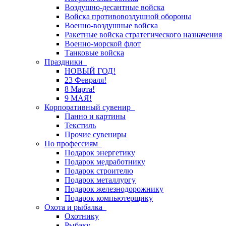
Воздушно-десантные войска
Войска противовоздушной обороны
Военно-воздушные войска
Ракетные войска стратегического назначения
Военно-морской флот
Танковые войска
Праздники
НОВЫЙ ГОД!
23 Февраля!
8 Марта!
9 МАЯ!
Корпоративный сувенир
Панно и картины
Текстиль
Прочие сувениры
По профессиям
Подарок энергетику
Подарок медработнику
Подарок строителю
Подарок металлургу
Подарок железнодорожнику
Подарок компьютерщику
Охота и рыбалка
Охотнику
Рыбаку