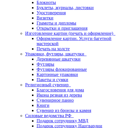
Блокноты
Буклеты, журналы, листовки
Удостоверения
Визитки
Грамоты и дипломы
Открытки и приглашения
Изготовление картин (печать и оформление)
Оформление картин. Услуги багетной
мастерской
Печать на холсте
Упаковки, футляры, шкатулки
Деревянные шкатулки
Футляры
Футляры флокированные
Картонные упаковки
Пакеты и сумки
Религиозный сувенир
Благословения для дома
Икона резная из дерева
Сувенирное панно
Книги
Сувенир из бронзы и камня
Силовые ведомства РФ
Подарок сотруднику МВД
Подарок сотруднику Нацгвардии