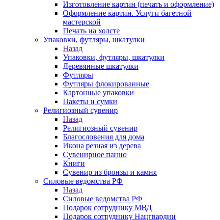
Изготовление картин (печать и оформление)
Оформление картин. Услуги багетной
мастерской
Печать на холсте
Упаковки, футляры, шкатулки
Назад
Упаковки, футляры, шкатулки
Деревянные шкатулки
Футляры
Футляры флокированные
Картонные упаковки
Пакеты и сумки
Религиозный сувенир
Назад
Религиозный сувенир
Благословения для дома
Икона резная из дерева
Сувенирное панно
Книги
Сувенир из бронзы и камня
Силовые ведомства РФ
Назад
Силовые ведомства РФ
Подарок сотруднику МВД
Подарок сотруднику Нацгвардии