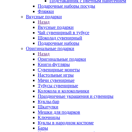
Подстаканник с цветным нанесением
Подарочные наборы посуды
Фляжки
Вкусные подарки
Назад
Вкусные подарки
Чай сувенирный в тубусе
Шоколад сувенирный
Подарочные наборы
Оригинальные подарки
Назад
Оригинальные подарки
Книги-футляры
Сувенирные монеты
Настольные игры
Мячи сувенирные
Тубусы сувенирные
Колокола и колокольчики
Праздничные украшения и сувениры
Куклы-бар
Шкатулки
Мешки для подарков
Ключницы
Куклы в народном костюме
Бары