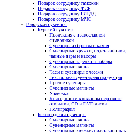
Подарок сотруднику таможни
Подарок сотруднику ФСБ
Подарок сотруднику ГИБДД
Подарок сотруднику МЧС
Городской сувенир
Курский сувенир
Продукция с православной
символикой
Сувениры из бронзы и камня
Сувенирные кружки, подстаканники,
чайные пары и наборы
Сувенирные тарелки и наборы
Сувенирные панно
Часы и сувениры с часами
Текстильная сувенирная продукция
Прочие сувениры
Сувенирные магниты
Упаковка
Книги, книги в кожаном переплете,
открытки, CD и DVD диски
Полиграфия
Белгородский сувенир
Сувенирные панно
Сувенирные магниты
Сувенирные кружки, подстаканники,