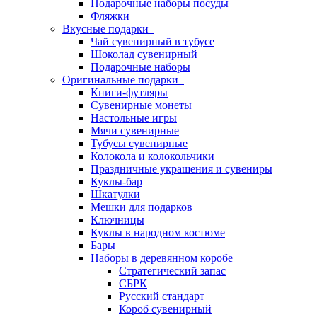
Подарочные наборы посуды
Фляжки
Вкусные подарки
Чай сувенирный в тубусе
Шоколад сувенирный
Подарочные наборы
Оригинальные подарки
Книги-футляры
Сувенирные монеты
Настольные игры
Мячи сувенирные
Тубусы сувенирные
Колокола и колокольчики
Праздничные украшения и сувениры
Куклы-бар
Шкатулки
Мешки для подарков
Ключницы
Куклы в народном костюме
Бары
Наборы в деревянном коробе
Стратегический запас
СБРК
Русский стандарт
Короб сувенирный