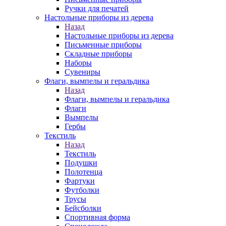
Ручки для печатей
Настольные приборы из дерева
Назад
Настольные приборы из дерева
Письменные приборы
Складные приборы
Наборы
Сувениры
Флаги, вымпелы и геральдика
Назад
Флаги, вымпелы и геральдика
Флаги
Вымпелы
Гербы
Текстиль
Назад
Текстиль
Подушки
Полотенца
Фартуки
Футболки
Трусы
Бейсболки
Спортивная форма