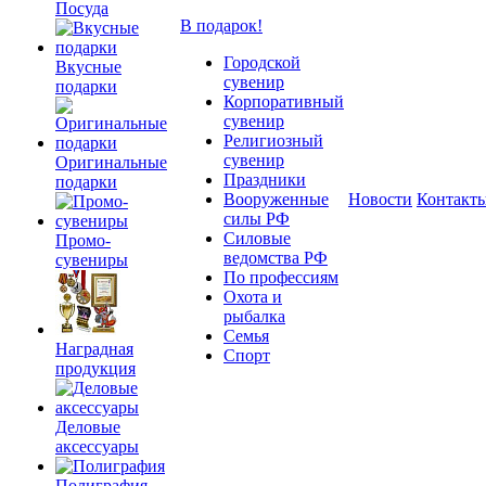
Посуда
В подарок!
Городской
Вкусные
сувенир
подарки
Корпоративный
сувенир
Религиозный
сувенир
Оригинальные
Праздники
подарки
Вооруженные
Новости
Контакт
силы РФ
Силовые
Промо-
ведомства РФ
сувениры
По профессиям
Охота и
рыбалка
Семья
Наградная
Спорт
продукция
Деловые
аксессуары
Полиграфия