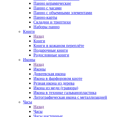
Панно керамические
Панно с часами
Панно с объемными элементами
Панно-карты
Складни и триптихи
Наборы панно
Книги
Назад
Книги
Книги в кожаном переплёте
Подарочные книги
Родословные книги
Иконы
Назад
Иконы
Дивеевская икона
Икона в фарфоровом киоте
Резная икона из дерева
Икона из меди (гравюра)
Икона в технике гальванопластика
Литографическая икона с металлизацией
Часы
Назад
Часы
Часы настенные