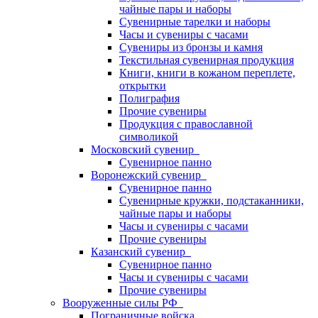
чайные пары и наборы
Сувенирные тарелки и наборы
Часы и сувениры с часами
Сувениры из бронзы и камня
Текстильная сувенирная продукция
Книги, книги в кожаном переплете,
открытки
Полиграфия
Прочие сувениры
Продукция с православной
символикой
Московский сувенир
Сувенирное панно
Воронежский сувенир
Сувенирное панно
Сувенирные кружки, подстаканники,
чайные пары и наборы
Часы и сувениры с часами
Прочие сувениры
Казанский сувенир
Сувенирное панно
Часы и сувениры с часами
Прочие сувениры
Вооруженные силы РФ
Пограничные войска