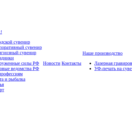
!
одской сувенир
поративный сувенир
игиозный сувенир
Наше производство
здники
руженные силы РФ
Новости
Контакты
Лазерная гравиро
овые ведомства РФ
УФ-печать на сув
профессиям
та и рыбалка
ья
рт