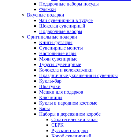
Подарочные наборы посуды
Фляжки
Вкусные подарки
Чай сувенирный в тубусе
Шоколад сувенирный
Подарочные наборы
Оригинальные подарки
Книги-футляры
Сувенирные монеты
Настольные игры
Мячи сувенирные
Тубусы сувенирные
Колокола и колокольчики
Праздничные украшения и сувениры
Куклы-бар
Шкатулки
Мешки для подарков
Ключницы
Куклы в народном костюме
Бары
Наборы в деревянном коробе
Стратегический запас
СБРК
Русский стандарт
Короб сувенирный