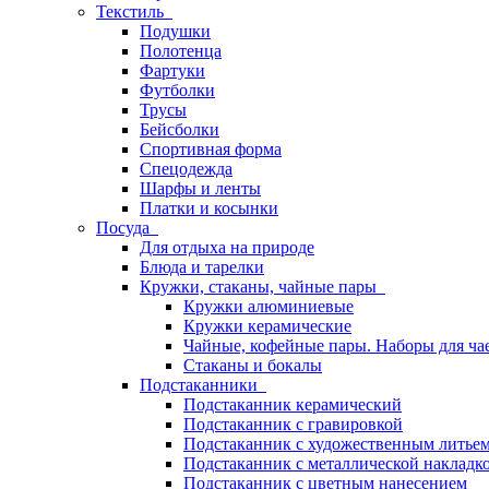
Текстиль
Подушки
Полотенца
Фартуки
Футболки
Трусы
Бейсболки
Спортивная форма
Спецодежда
Шарфы и ленты
Платки и косынки
Посуда
Для отдыха на природе
Блюда и тарелки
Кружки, стаканы, чайные пары
Кружки алюминиевые
Кружки керамические
Чайные, кофейные пары. Наборы для ча
Стаканы и бокалы
Подстаканники
Подстаканник керамический
Подстаканник c гравировкой
Подстаканник с художественным литье
Подстаканник с металлической накладк
Подстаканник с цветным нанесением