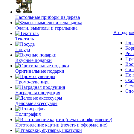
Настольные приборы из дерева
Флаги, вымпелы и геральдика
В подарок
Текстиль
Гор
Кор
Посуда
Рел
Пра
Вкусные подарки
Воо
Сил
Оригинальные подарки
По 
Охо
Промо-сувениры
Сем
Спо
Наградная продукция
Деловые аксессуары
Полиграфия
Изготовление картин (печать и оформление)