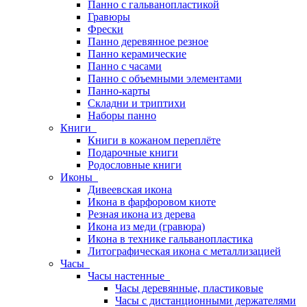
Панно с гальванопластикой
Гравюры
Фрески
Панно деревянное резное
Панно керамические
Панно с часами
Панно с объемными элементами
Панно-карты
Складни и триптихи
Наборы панно
Книги
Книги в кожаном переплёте
Подарочные книги
Родословные книги
Иконы
Дивеевская икона
Икона в фарфоровом киоте
Резная икона из дерева
Икона из меди (гравюра)
Икона в технике гальванопластика
Литографическая икона с металлизацией
Часы
Часы настенные
Часы деревянные, пластиковые
Часы с дистанционными держателями