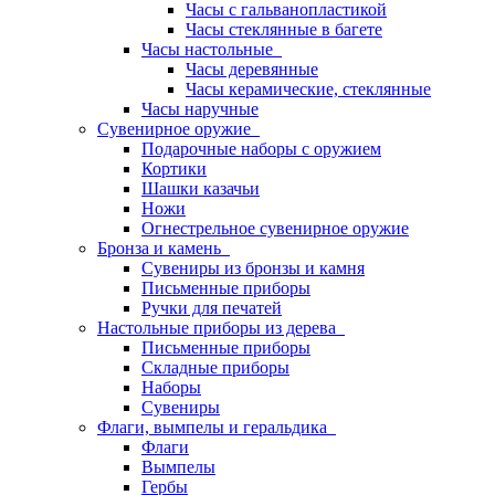
Часы с гальванопластикой
Часы стеклянные в багете
Часы настольные
Часы деревянные
Часы керамические, стеклянные
Часы наручные
Сувенирное оружие
Подарочные наборы с оружием
Кортики
Шашки казачьи
Ножи
Огнестрельное сувенирное оружие
Бронза и камень
Сувениры из бронзы и камня
Письменные приборы
Ручки для печатей
Настольные приборы из дерева
Письменные приборы
Складные приборы
Наборы
Сувениры
Флаги, вымпелы и геральдика
Флаги
Вымпелы
Гербы