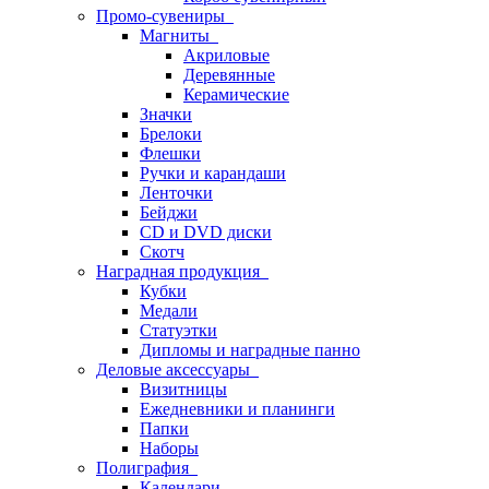
Промо-сувениры
Магниты
Акриловые
Деревянные
Керамические
Значки
Брелоки
Флешки
Ручки и карандаши
Ленточки
Бейджи
CD и DVD диски
Скотч
Наградная продукция
Кубки
Медали
Статуэтки
Дипломы и наградные панно
Деловые аксессуары
Визитницы
Ежедневники и планинги
Папки
Наборы
Полиграфия
Календари