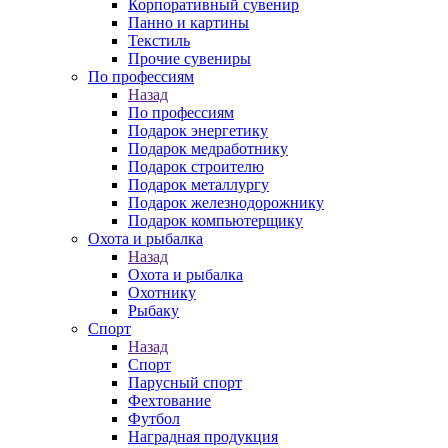
Корпоративный сувенир
Панно и картины
Текстиль
Прочие сувениры
По профессиям
Назад
По профессиям
Подарок энергетику
Подарок медработнику
Подарок строителю
Подарок металлургу
Подарок железнодорожнику
Подарок компьютерщику
Охота и рыбалка
Назад
Охота и рыбалка
Охотнику
Рыбаку
Спорт
Назад
Спорт
Парусный спорт
Фехтование
Футбол
Наградная продукция