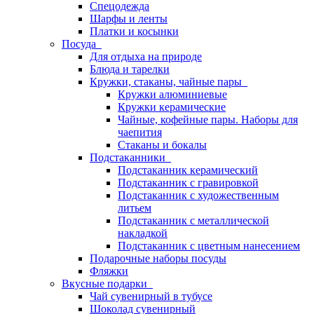
Спецодежда
Шарфы и ленты
Платки и косынки
Посуда
Для отдыха на природе
Блюда и тарелки
Кружки, стаканы, чайные пары
Кружки алюминиевые
Кружки керамические
Чайные, кофейные пары. Наборы для
чаепития
Стаканы и бокалы
Подстаканники
Подстаканник керамический
Подстаканник c гравировкой
Подстаканник с художественным
литьем
Подстаканник с металлической
накладкой
Подстаканник с цветным нанесением
Подарочные наборы посуды
Фляжки
Вкусные подарки
Чай сувенирный в тубусе
Шоколад сувенирный