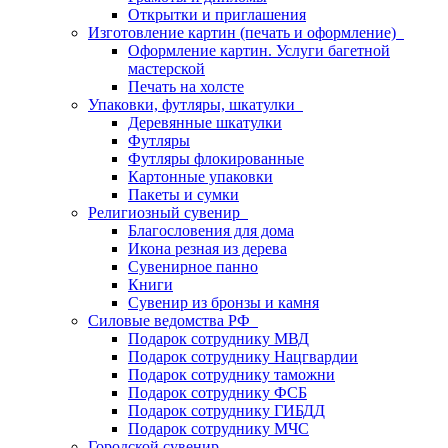
Открытки и приглашения
Изготовление картин (печать и оформление)
Оформление картин. Услуги багетной
мастерской
Печать на холсте
Упаковки, футляры, шкатулки
Деревянные шкатулки
Футляры
Футляры флокированные
Картонные упаковки
Пакеты и сумки
Религиозный сувенир
Благословения для дома
Икона резная из дерева
Сувенирное панно
Книги
Сувенир из бронзы и камня
Силовые ведомства РФ
Подарок сотруднику МВД
Подарок сотруднику Нацгвардии
Подарок сотруднику таможни
Подарок сотруднику ФСБ
Подарок сотруднику ГИБДД
Подарок сотруднику МЧС
Городской сувенир