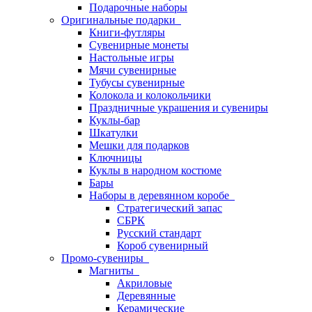
Подарочные наборы
Оригинальные подарки
Книги-футляры
Сувенирные монеты
Настольные игры
Мячи сувенирные
Тубусы сувенирные
Колокола и колокольчики
Праздничные украшения и сувениры
Куклы-бар
Шкатулки
Мешки для подарков
Ключницы
Куклы в народном костюме
Бары
Наборы в деревянном коробе
Стратегический запас
СБРК
Русский стандарт
Короб сувенирный
Промо-сувениры
Магниты
Акриловые
Деревянные
Керамические