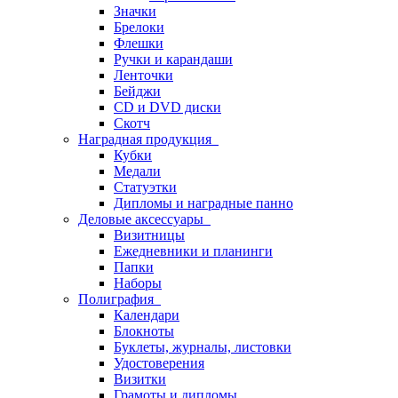
Значки
Брелоки
Флешки
Ручки и карандаши
Ленточки
Бейджи
CD и DVD диски
Скотч
Наградная продукция
Кубки
Медали
Статуэтки
Дипломы и наградные панно
Деловые аксессуары
Визитницы
Ежедневники и планинги
Папки
Наборы
Полиграфия
Календари
Блокноты
Буклеты, журналы, листовки
Удостоверения
Визитки
Грамоты и дипломы