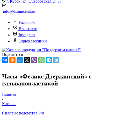
г. Курск, ул. Суворовская, д. 37
info@dizaincentr.ru
Facebook
Вконтакте
Instagram
Одноклассники
Поделиться
Чаcы «Феликс Дзержинский» с
гальванопластикой
Главная
-
Каталог
-
Силовые ведомства РФ