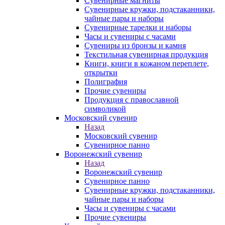
Сувенирные магниты
Сувенирные кружки, подстаканники,
чайные пары и наборы
Сувенирные тарелки и наборы
Часы и сувениры с часами
Сувениры из бронзы и камня
Текстильная сувенирная продукция
Книги, книги в кожаном переплете,
открытки
Полиграфия
Прочие сувениры
Продукция с православной
символикой
Московский сувенир
Назад
Московский сувенир
Сувенирное панно
Воронежский сувенир
Назад
Воронежский сувенир
Сувенирное панно
Сувенирные кружки, подстаканники,
чайные пары и наборы
Часы и сувениры с часами
Прочие сувениры