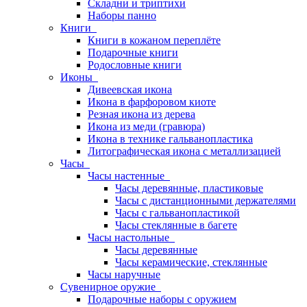
Складни и триптихи
Наборы панно
Книги
Книги в кожаном переплёте
Подарочные книги
Родословные книги
Иконы
Дивеевская икона
Икона в фарфоровом киоте
Резная икона из дерева
Икона из меди (гравюра)
Икона в технике гальванопластика
Литографическая икона с металлизацией
Часы
Часы настенные
Часы деревянные, пластиковые
Часы с дистанционными держателями
Часы с гальванопластикой
Часы стеклянные в багете
Часы настольные
Часы деревянные
Часы керамические, стеклянные
Часы наручные
Сувенирное оружие
Подарочные наборы с оружием