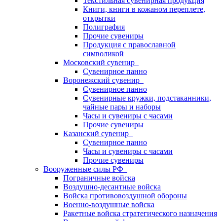
Текстильная сувенирная продукция
Книги, книги в кожаном переплете,
открытки
Полиграфия
Прочие сувениры
Продукция с православной
символикой
Московский сувенир
Сувенирное панно
Воронежский сувенир
Сувенирное панно
Сувенирные кружки, подстаканники,
чайные пары и наборы
Часы и сувениры с часами
Прочие сувениры
Казанский сувенир
Сувенирное панно
Часы и сувениры с часами
Прочие сувениры
Вооруженные силы РФ
Пограничные войска
Воздушно-десантные войска
Войска противовоздушной обороны
Военно-воздушные войска
Ракетные войска стратегического назначения