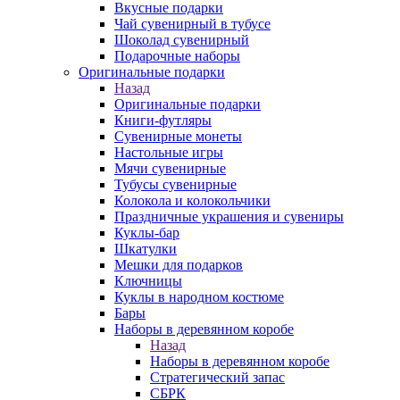
Вкусные подарки
Чай сувенирный в тубусе
Шоколад сувенирный
Подарочные наборы
Оригинальные подарки
Назад
Оригинальные подарки
Книги-футляры
Сувенирные монеты
Настольные игры
Мячи сувенирные
Тубусы сувенирные
Колокола и колокольчики
Праздничные украшения и сувениры
Куклы-бар
Шкатулки
Мешки для подарков
Ключницы
Куклы в народном костюме
Бары
Наборы в деревянном коробе
Назад
Наборы в деревянном коробе
Стратегический запас
СБРК