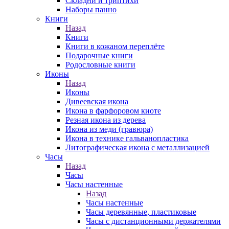
Складни и триптихи
Наборы панно
Книги
Назад
Книги
Книги в кожаном переплёте
Подарочные книги
Родословные книги
Иконы
Назад
Иконы
Дивеевская икона
Икона в фарфоровом киоте
Резная икона из дерева
Икона из меди (гравюра)
Икона в технике гальванопластика
Литографическая икона с металлизацией
Часы
Назад
Часы
Часы настенные
Назад
Часы настенные
Часы деревянные, пластиковые
Часы с дистанционными держателями