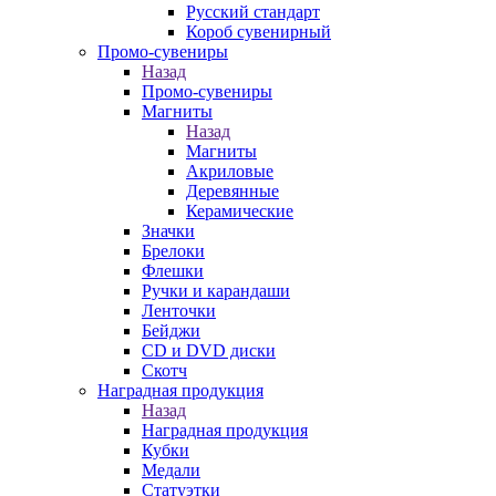
Русский стандарт
Короб сувенирный
Промо-сувениры
Назад
Промо-сувениры
Магниты
Назад
Магниты
Акриловые
Деревянные
Керамические
Значки
Брелоки
Флешки
Ручки и карандаши
Ленточки
Бейджи
CD и DVD диски
Скотч
Наградная продукция
Назад
Наградная продукция
Кубки
Медали
Статуэтки