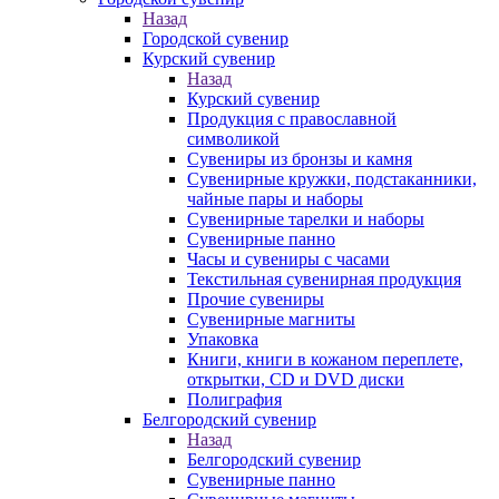
Назад
Городской сувенир
Курский сувенир
Назад
Курский сувенир
Продукция с православной
символикой
Сувениры из бронзы и камня
Сувенирные кружки, подстаканники,
чайные пары и наборы
Сувенирные тарелки и наборы
Сувенирные панно
Часы и сувениры с часами
Текстильная сувенирная продукция
Прочие сувениры
Сувенирные магниты
Упаковка
Книги, книги в кожаном переплете,
открытки, CD и DVD диски
Полиграфия
Белгородский сувенир
Назад
Белгородский сувенир
Сувенирные панно