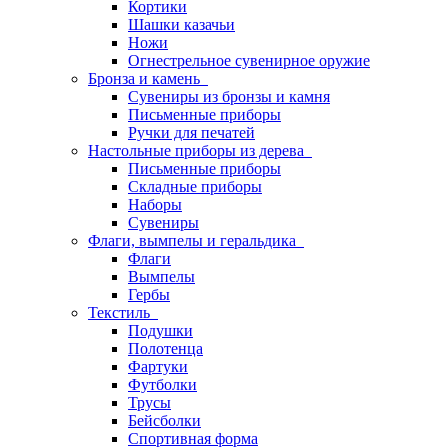
Кортики
Шашки казачьи
Ножи
Огнестрельное сувенирное оружие
Бронза и камень
Сувениры из бронзы и камня
Письменные приборы
Ручки для печатей
Настольные приборы из дерева
Письменные приборы
Складные приборы
Наборы
Сувениры
Флаги, вымпелы и геральдика
Флаги
Вымпелы
Гербы
Текстиль
Подушки
Полотенца
Фартуки
Футболки
Трусы
Бейсболки
Спортивная форма