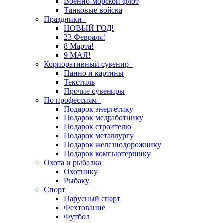
Военно-морской флот
Танковые войска
Праздники
НОВЫЙ ГОД!
23 Февраля!
8 Марта!
9 МАЯ!
Корпоративный сувенир
Панно и картины
Текстиль
Прочие сувениры
По профессиям
Подарок энергетику
Подарок медработнику
Подарок строителю
Подарок металлургу
Подарок железнодорожнику
Подарок компьютерщику
Охота и рыбалка
Охотнику
Рыбаку
Спорт
Парусный спорт
Фехтование
Футбол