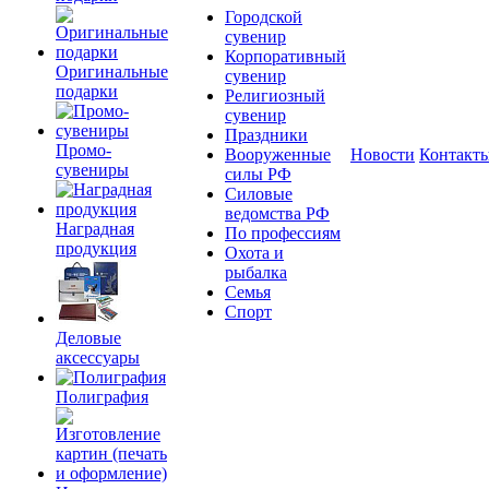
Городской
сувенир
Корпоративный
Оригинальные
сувенир
подарки
Религиозный
сувенир
Праздники
Промо-
Вооруженные
Новости
Контакт
сувениры
силы РФ
Силовые
ведомства РФ
Наградная
По профессиям
продукция
Охота и
рыбалка
Семья
Спорт
Деловые
аксессуары
Полиграфия