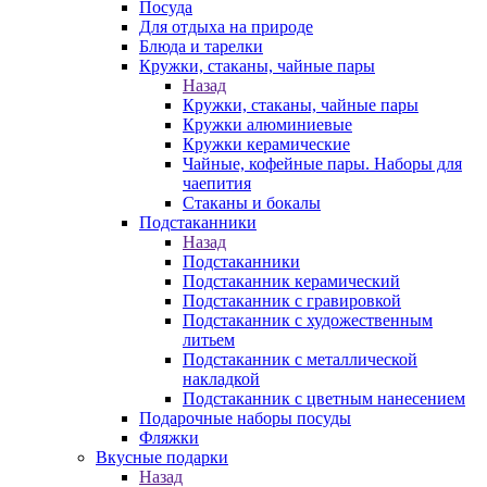
Посуда
Для отдыха на природе
Блюда и тарелки
Кружки, стаканы, чайные пары
Назад
Кружки, стаканы, чайные пары
Кружки алюминиевые
Кружки керамические
Чайные, кофейные пары. Наборы для
чаепития
Стаканы и бокалы
Подстаканники
Назад
Подстаканники
Подстаканник керамический
Подстаканник c гравировкой
Подстаканник с художественным
литьем
Подстаканник с металлической
накладкой
Подстаканник с цветным нанесением
Подарочные наборы посуды
Фляжки
Вкусные подарки
Назад