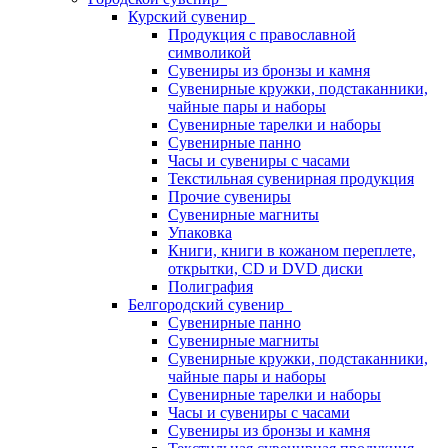
Курский сувенир
Продукция с православной
символикой
Сувениры из бронзы и камня
Сувенирные кружки, подстаканники,
чайные пары и наборы
Сувенирные тарелки и наборы
Сувенирные панно
Часы и сувениры с часами
Текстильная сувенирная продукция
Прочие сувениры
Сувенирные магниты
Упаковка
Книги, книги в кожаном переплете,
открытки, CD и DVD диски
Полиграфия
Белгородский сувенир
Сувенирные панно
Сувенирные магниты
Сувенирные кружки, подстаканники,
чайные пары и наборы
Сувенирные тарелки и наборы
Часы и сувениры с часами
Сувениры из бронзы и камня