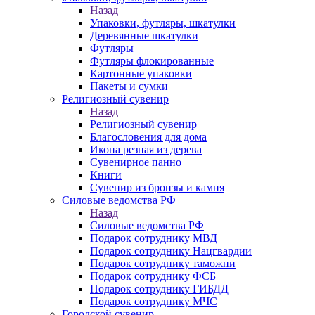
Назад
Упаковки, футляры, шкатулки
Деревянные шкатулки
Футляры
Футляры флокированные
Картонные упаковки
Пакеты и сумки
Религиозный сувенир
Назад
Религиозный сувенир
Благословения для дома
Икона резная из дерева
Сувенирное панно
Книги
Сувенир из бронзы и камня
Силовые ведомства РФ
Назад
Силовые ведомства РФ
Подарок сотруднику МВД
Подарок сотруднику Нацгвардии
Подарок сотруднику таможни
Подарок сотруднику ФСБ
Подарок сотруднику ГИБДД
Подарок сотруднику МЧС
Городской сувенир