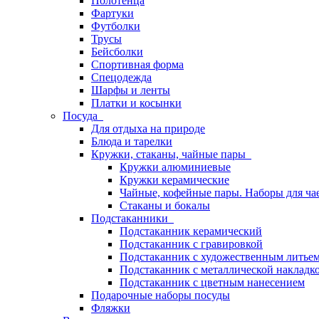
Полотенца
Фартуки
Футболки
Трусы
Бейсболки
Спортивная форма
Спецодежда
Шарфы и ленты
Платки и косынки
Посуда
Для отдыха на природе
Блюда и тарелки
Кружки, стаканы, чайные пары
Кружки алюминиевые
Кружки керамические
Чайные, кофейные пары. Наборы для ча
Стаканы и бокалы
Подстаканники
Подстаканник керамический
Подстаканник c гравировкой
Подстаканник с художественным литье
Подстаканник с металлической накладк
Подстаканник с цветным нанесением
Подарочные наборы посуды
Фляжки