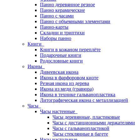
Панно деревянное резное
Панно керамические
Панно с часами
Панно с объемными элементами
Панно-карты
Складни и триптихи
Наборы панно
Книги
Книги в кожаном переплёте
Подарочные книги
Родословные книги
Иконы
Дивеевская икона
Икона в фарфоровом киоте
Резная икона из дерева
Икона из меди (гравюра)
Икона в технике гальванопластика
Литографическая икона с металлизацией
Часы
Часы настенные
Часы деревянные, пластиковые
Часы с дистанционными держателями
Часы с гальванопластикой
Часы стеклянные в багете
Часы настольные