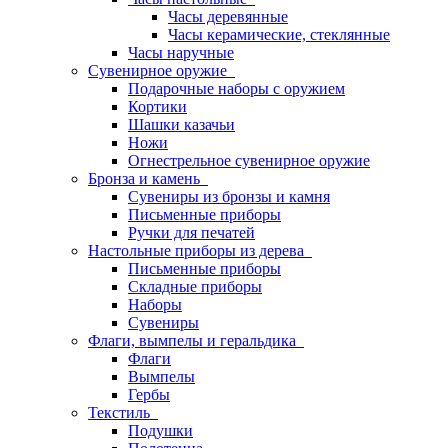
Часы деревянные
Часы керамические, стеклянные
Часы наручные
Сувенирное оружие
Подарочные наборы с оружием
Кортики
Шашки казачьи
Ножи
Огнестрельное сувенирное оружие
Бронза и камень
Сувениры из бронзы и камня
Письменные приборы
Ручки для печатей
Настольные приборы из дерева
Письменные приборы
Складные приборы
Наборы
Сувениры
Флаги, вымпелы и геральдика
Флаги
Вымпелы
Гербы
Текстиль
Подушки