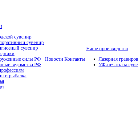
!
одской сувенир
поративный сувенир
игиозный сувенир
Наше производство
здники
руженные силы РФ
Новости
Контакты
Лазерная гравиро
овые ведомства РФ
УФ-печать на сув
профессиям
та и рыбалка
ья
рт