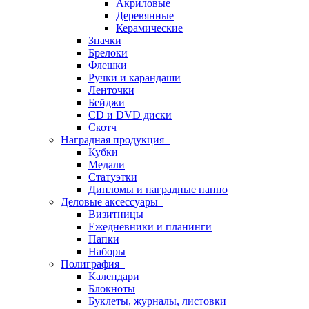
Акриловые
Деревянные
Керамические
Значки
Брелоки
Флешки
Ручки и карандаши
Ленточки
Бейджи
CD и DVD диски
Скотч
Наградная продукция
Кубки
Медали
Статуэтки
Дипломы и наградные панно
Деловые аксессуары
Визитницы
Ежедневники и планинги
Папки
Наборы
Полиграфия
Календари
Блокноты
Буклеты, журналы, листовки