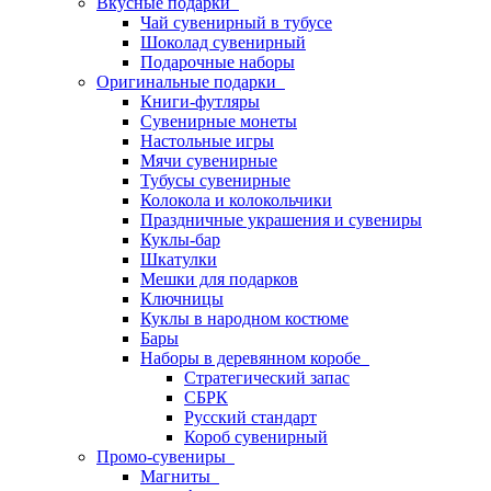
Вкусные подарки
Чай сувенирный в тубусе
Шоколад сувенирный
Подарочные наборы
Оригинальные подарки
Книги-футляры
Сувенирные монеты
Настольные игры
Мячи сувенирные
Тубусы сувенирные
Колокола и колокольчики
Праздничные украшения и сувениры
Куклы-бар
Шкатулки
Мешки для подарков
Ключницы
Куклы в народном костюме
Бары
Наборы в деревянном коробе
Стратегический запас
СБРК
Русский стандарт
Короб сувенирный
Промо-сувениры
Магниты