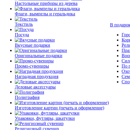
Настольные приборы из дерева
Флаги, вымпелы и геральдика
Текстиль
В подарок
Посуда
Гор
Кор
Вкусные подарки
Рел
Пра
Оригинальные подарки
Воо
Сил
Промо-сувениры
По 
Охо
Наградная продукция
Сем
Спо
Деловые аксессуары
Полиграфия
Изготовление картин (печать и оформление)
Упаковки, футляры, шкатулки
Религиозный сувенир