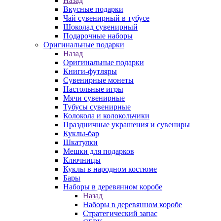
Назад
Вкусные подарки
Чай сувенирный в тубусе
Шоколад сувенирный
Подарочные наборы
Оригинальные подарки
Назад
Оригинальные подарки
Книги-футляры
Сувенирные монеты
Настольные игры
Мячи сувенирные
Тубусы сувенирные
Колокола и колокольчики
Праздничные украшения и сувениры
Куклы-бар
Шкатулки
Мешки для подарков
Ключницы
Куклы в народном костюме
Бары
Наборы в деревянном коробе
Назад
Наборы в деревянном коробе
Стратегический запас