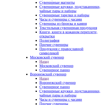
Сувенирные магниты
Сувенирные кружки, подстаканники,
чайные пары и наборы
Сувенирные тарелки и наборы
Часы и сувениры с часами
Сувениры из бронзы и камня
Текстильная сувенирная продукция
Книги, книги в кожаном переплете,
открытки
Полиграфия
Прочие сувениры
Продукция с православной
символикой
Московский сувенир
Назад
Московский сувенир
Сувенирное панно
Воронежский сувенир
Назад
Воронежский сувенир
Сувенирное панно
Сувенирные кружки, подстаканники,
чайные пары и наборы
Часы и сувениры с часами
Прочие сувениры