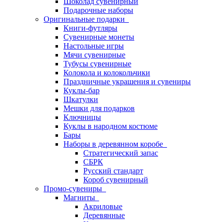
Шоколад сувенирный
Подарочные наборы
Оригинальные подарки
Книги-футляры
Сувенирные монеты
Настольные игры
Мячи сувенирные
Тубусы сувенирные
Колокола и колокольчики
Праздничные украшения и сувениры
Куклы-бар
Шкатулки
Мешки для подарков
Ключницы
Куклы в народном костюме
Бары
Наборы в деревянном коробе
Стратегический запас
СБРК
Русский стандарт
Короб сувенирный
Промо-сувениры
Магниты
Акриловые
Деревянные