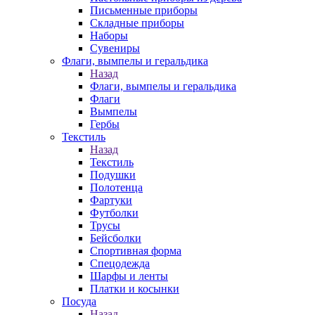
Письменные приборы
Складные приборы
Наборы
Сувениры
Флаги, вымпелы и геральдика
Назад
Флаги, вымпелы и геральдика
Флаги
Вымпелы
Гербы
Текстиль
Назад
Текстиль
Подушки
Полотенца
Фартуки
Футболки
Трусы
Бейсболки
Спортивная форма
Спецодежда
Шарфы и ленты
Платки и косынки
Посуда
Назад