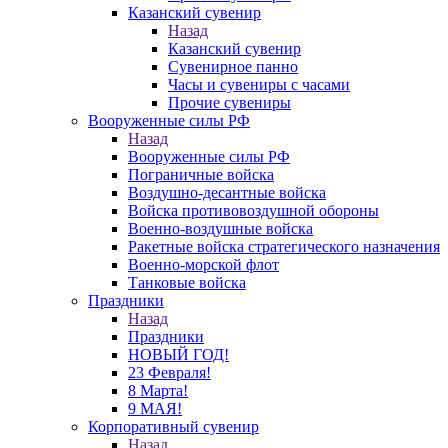
Казанский сувенир
Назад
Казанский сувенир
Сувенирное панно
Часы и сувениры с часами
Прочие сувениры
Вооруженные силы РФ
Назад
Вооруженные силы РФ
Пограничные войска
Воздушно-десантные войска
Войска противовоздушной обороны
Военно-воздушные войска
Ракетные войска стратегического назначения
Военно-морской флот
Танковые войска
Праздники
Назад
Праздники
НОВЫЙ ГОД!
23 Февраля!
8 Марта!
9 МАЯ!
Корпоративный сувенир
Назад