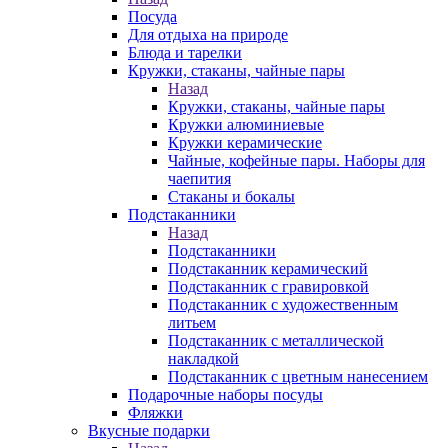
Посуда
Для отдыха на природе
Блюда и тарелки
Кружки, стаканы, чайные пары
Назад
Кружки, стаканы, чайные пары
Кружки алюминиевые
Кружки керамические
Чайные, кофейные пары. Наборы для
чаепития
Стаканы и бокалы
Подстаканники
Назад
Подстаканники
Подстаканник керамический
Подстаканник c гравировкой
Подстаканник с художественным
литьем
Подстаканник с металлической
накладкой
Подстаканник с цветным нанесением
Подарочные наборы посуды
Фляжки
Вкусные подарки