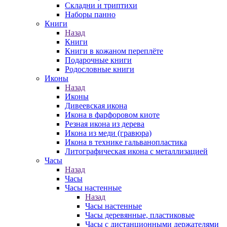
Складни и триптихи
Наборы панно
Книги
Назад
Книги
Книги в кожаном переплёте
Подарочные книги
Родословные книги
Иконы
Назад
Иконы
Дивеевская икона
Икона в фарфоровом киоте
Резная икона из дерева
Икона из меди (гравюра)
Икона в технике гальванопластика
Литографическая икона с металлизацией
Часы
Назад
Часы
Часы настенные
Назад
Часы настенные
Часы деревянные, пластиковые
Часы с дистанционными держателями