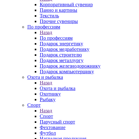
Корпоративный сувенир
Панно и картины
Текстиль
Прочие сувениры
По профессиям
Назад
По профессиям
Подарок энергетику
Подарок медработнику
Подарок строителю
Подарок металлургу
Подарок железнодорожнику
Подарок компьютерщику
Охота и рыбалка
Назад
Охота и рыбалка
Охотнику
Рыбаку
Спорт
Назад
Спорт
Парусный спорт
Фехтование
Футбол
Наградная продукция