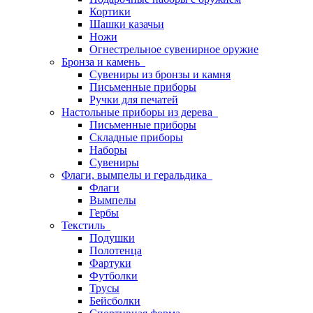
Кортики
Шашки казачьи
Ножи
Огнестрельное сувенирное оружие
Бронза и камень
Сувениры из бронзы и камня
Письменные приборы
Ручки для печатей
Настольные приборы из дерева
Письменные приборы
Складные приборы
Наборы
Сувениры
Флаги, вымпелы и геральдика
Флаги
Вымпелы
Гербы
Текстиль
Подушки
Полотенца
Фартуки
Футболки
Трусы
Бейсболки