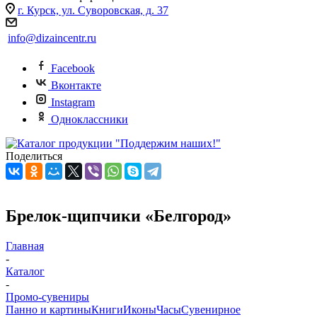
г. Курск, ул. Суворовская, д. 37
info@dizaincentr.ru
Facebook
Вконтакте
Instagram
Одноклассники
Поделиться
Брелок-щипчики «Белгород»
Главная
-
Каталог
-
Промо-сувениры
Панно и картины
Книги
Иконы
Часы
Сувенирное