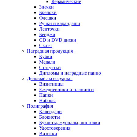
Керамические
Значки
Брелоки
Флешки
Ручки и карандаши
Ленточки
Бейджи
CD и DVD диски
Скотч
Наградная продукция
Кубки
Медали
Статуэтки
Дипломы и наградные панно
Деловые аксессуары
Визитницы
Ежедневники и планинги
Папки
Наборы
Полиграфия
Календари
Блокноты
Буклеты, журналы, листовки
Удостоверения
Визитки