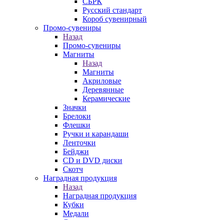
СБРК
Русский стандарт
Короб сувенирный
Промо-сувениры
Назад
Промо-сувениры
Магниты
Назад
Магниты
Акриловые
Деревянные
Керамические
Значки
Брелоки
Флешки
Ручки и карандаши
Ленточки
Бейджи
CD и DVD диски
Скотч
Наградная продукция
Назад
Наградная продукция
Кубки
Медали