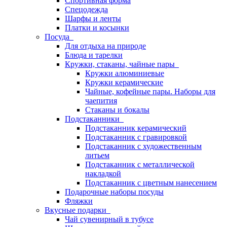
Спортивная форма
Спецодежда
Шарфы и ленты
Платки и косынки
Посуда
Для отдыха на природе
Блюда и тарелки
Кружки, стаканы, чайные пары
Кружки алюминиевые
Кружки керамические
Чайные, кофейные пары. Наборы для
чаепития
Стаканы и бокалы
Подстаканники
Подстаканник керамический
Подстаканник c гравировкой
Подстаканник с художественным
литьем
Подстаканник с металлической
накладкой
Подстаканник с цветным нанесением
Подарочные наборы посуды
Фляжки
Вкусные подарки
Чай сувенирный в тубусе