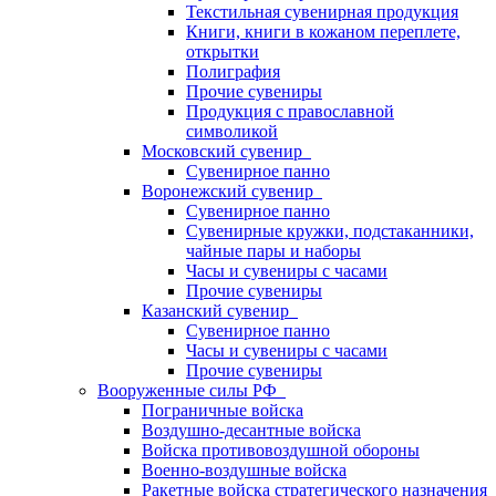
Текстильная сувенирная продукция
Книги, книги в кожаном переплете,
открытки
Полиграфия
Прочие сувениры
Продукция с православной
символикой
Московский сувенир
Сувенирное панно
Воронежский сувенир
Сувенирное панно
Сувенирные кружки, подстаканники,
чайные пары и наборы
Часы и сувениры с часами
Прочие сувениры
Казанский сувенир
Сувенирное панно
Часы и сувениры с часами
Прочие сувениры
Вооруженные силы РФ
Пограничные войска
Воздушно-десантные войска
Войска противовоздушной обороны
Военно-воздушные войска
Ракетные войска стратегического назначения