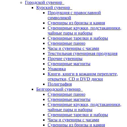
Городской сувенир
Курский сувенир
Продукция с православной
символикой
Сувениры из бронзы и камня
Сувенирные кружки, подстаканники,
чайные пары и наборы
Сувенирные тарелки и наборы
Сувенирные панно
Часы и сувениры с часами
Текстильная сувенирная продукция
Прочие сувениры
Сувенирные магниты
Упаковка
Книги, книги в кожаном переплете,
открытки, CD и DVD диски
Полиграфия
Белгородский сувенир
Сувенирные панно
Сувенирные магниты
Сувенирные кружки, подстаканники,
чайные пары и наборы
Сувенирные тарелки и наборы
Часы и сувениры с часами
Сувениры из бронзы и камня