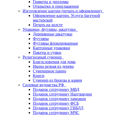
Грамоты и дипломы
Открытки и приглашения
Изготовление картин (печать и оформление)
Оформление картин. Услуги багетной
мастерской
Печать на холсте
Упаковки, футляры, шкатулки
Деревянные шкатулки
Футляры
Футляры флокированные
Картонные упаковки
Пакеты и сумки
Религиозный сувенир
Благословения для дома
Икона резная из дерева
Сувенирное панно
Книги
Сувенир из бронзы и камня
Силовые ведомства РФ
Подарок сотруднику МВД
Подарок сотруднику Нацгвардии
Подарок сотруднику таможни
Подарок сотруднику ФСБ
Подарок сотруднику ГИБДД
Подарок сотруднику МЧС