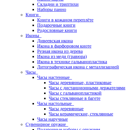
Складни и триптихи
Наборы панно
Книги
Книги в кожаном переплёте
Подарочные книги
Родословные книги
Иконы
Дивеевская икона
Икона в фарфоровом киоте
Резная икона из дерева
Икона из меди (гравюра)
Икона в технике гальванопластика
Литографическая икона с металлизацией
Часы
Часы настенные
Часы деревянные, пластиковые
Часы с дистанционными держателями
Часы с гальванопластикой
Часы стеклянные в багете
Часы настольные
Часы деревянные
Часы керамические, стеклянные
Часы наручные
Сувенирное оружие
Подарочные наборы с оружием