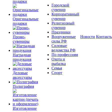
подарки
Городской
сувенир
Корпоративный
сувенир
Оригинальные
Религиозный
подарки
сувенир
Праздники
Вооруженные
Новости
Контакт
Промо-
силы РФ
сувениры
Силовые
ведомства РФ
По профессиям
Наградная
Охота и
продукция
рыбалка
Семья
Спорт
Деловые
аксессуары
Полиграфия
Изготовление