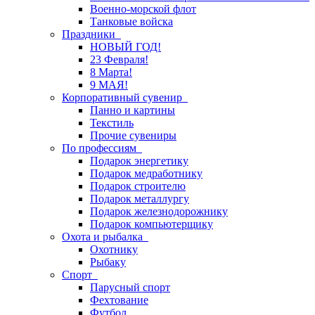
Военно-морской флот
Танковые войска
Праздники
НОВЫЙ ГОД!
23 Февраля!
8 Марта!
9 МАЯ!
Корпоративный сувенир
Панно и картины
Текстиль
Прочие сувениры
По профессиям
Подарок энергетику
Подарок медработнику
Подарок строителю
Подарок металлургу
Подарок железнодорожнику
Подарок компьютерщику
Охота и рыбалка
Охотнику
Рыбаку
Спорт
Парусный спорт
Фехтование
Футбол