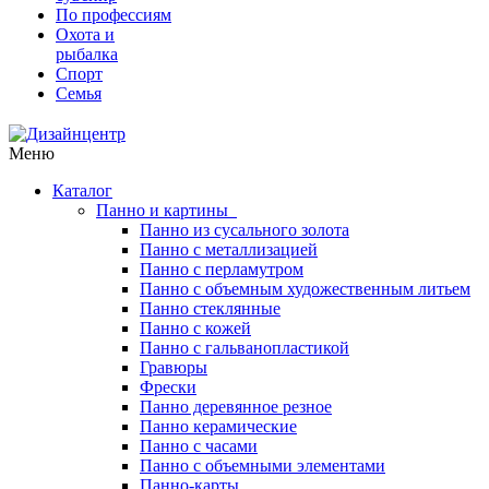
По профессиям
Охота и
рыбалка
Спорт
Семья
Меню
Каталог
Панно и картины
Панно из сусального золота
Панно с металлизацией
Панно с перламутром
Панно с объемным художественным литьем
Панно стеклянные
Панно с кожей
Панно с гальванопластикой
Гравюры
Фрески
Панно деревянное резное
Панно керамические
Панно с часами
Панно с объемными элементами
Панно-карты