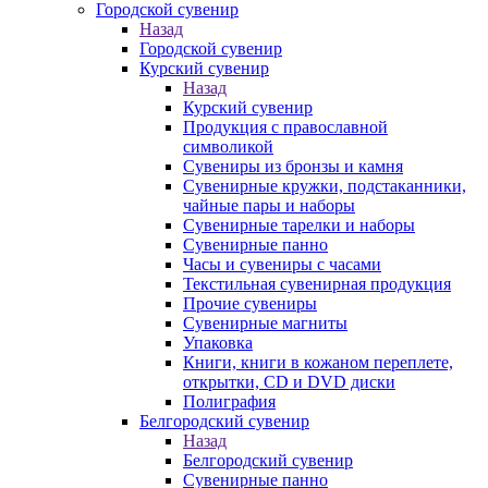
Городской сувенир
Назад
Городской сувенир
Курский сувенир
Назад
Курский сувенир
Продукция с православной
символикой
Сувениры из бронзы и камня
Сувенирные кружки, подстаканники,
чайные пары и наборы
Сувенирные тарелки и наборы
Сувенирные панно
Часы и сувениры с часами
Текстильная сувенирная продукция
Прочие сувениры
Сувенирные магниты
Упаковка
Книги, книги в кожаном переплете,
открытки, CD и DVD диски
Полиграфия
Белгородский сувенир
Назад
Белгородский сувенир
Сувенирные панно