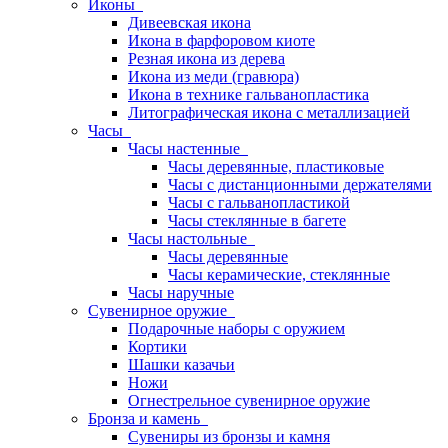
Иконы
Дивеевская икона
Икона в фарфоровом киоте
Резная икона из дерева
Икона из меди (гравюра)
Икона в технике гальванопластика
Литографическая икона с металлизацией
Часы
Часы настенные
Часы деревянные, пластиковые
Часы с дистанционными держателями
Часы с гальванопластикой
Часы стеклянные в багете
Часы настольные
Часы деревянные
Часы керамические, стеклянные
Часы наручные
Сувенирное оружие
Подарочные наборы с оружием
Кортики
Шашки казачьи
Ножи
Огнестрельное сувенирное оружие
Бронза и камень
Сувениры из бронзы и камня