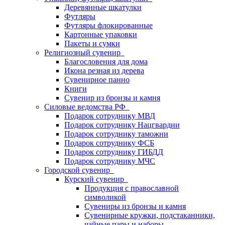
Деревянные шкатулки
Футляры
Футляры флокированные
Картонные упаковки
Пакеты и сумки
Религиозный сувенир
Благословения для дома
Икона резная из дерева
Сувенирное панно
Книги
Сувенир из бронзы и камня
Силовые ведомства РФ
Подарок сотруднику МВД
Подарок сотруднику Нацгвардии
Подарок сотруднику таможни
Подарок сотруднику ФСБ
Подарок сотруднику ГИБДД
Подарок сотруднику МЧС
Городской сувенир
Курский сувенир
Продукция с православной
символикой
Сувениры из бронзы и камня
Сувенирные кружки, подстаканники,
чайные пары и наборы