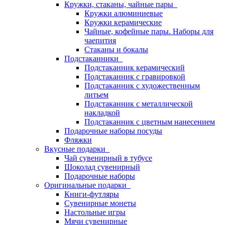
Кружки, стаканы, чайные пары
Кружки алюминиевые
Кружки керамические
Чайные, кофейные пары. Наборы для
чаепития
Стаканы и бокалы
Подстаканники
Подстаканник керамический
Подстаканник c гравировкой
Подстаканник с художественным
литьем
Подстаканник с металлической
накладкой
Подстаканник с цветным нанесением
Подарочные наборы посуды
Фляжки
Вкусные подарки
Чай сувенирный в тубусе
Шоколад сувенирный
Подарочные наборы
Оригинальные подарки
Книги-футляры
Сувенирные монеты
Настольные игры
Мячи сувенирные