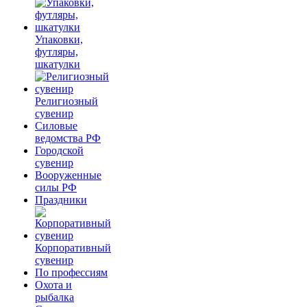
Упаковки,
футляры,
шкатулки
Религиозный
сувенир
Силовые
ведомства РФ
Городской
сувенир
Вооруженные
силы РФ
Праздники
Корпоративный
сувенир
По профессиям
Охота и
рыбалка