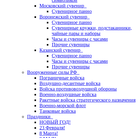
символикой
Московский сувенир
Сувенирное панно
Воронежский сувенир
Сувенирное панно
Сувенирные кружки, подстаканники,
чайные пары и наборы
Часы и сувениры с часами
Прочие сувениры
Казанский сувенир
Сувенирное панно
Часы и сувениры с часами
Прочие сувениры
Вооруженные силы РФ
Пограничные войска
Воздушно-десантные войска
Войска противовоздушной обороны
Военно-воздушные войска
Ракетные войска стратегического назначения
Военно-морской флот
Танковые войска
Праздники
НОВЫЙ ГОД!
23 Февраля!
8 Марта!