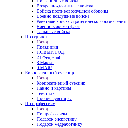
Пограничные войска
Воздушно-десантные войска
Войска противовоздушной обороны
Военно-воздушные войска
Ракетные войска стратегического назначения
Военно-морской флот
Танковые войска
Праздники
Назад
Праздники
НОВЫЙ ГОД!
23 Февраля!
8 Марта!
9 МАЯ!
Корпоративный сувенир
Назад
Корпоративный сувенир
Панно и картины
Текстиль
Прочие сувениры
По профессиям
Назад
По профессиям
Подарок энергетику
Подарок медработнику