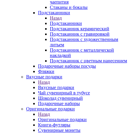
чаепития
Стаканы и бокалы
Подстаканники
Назад
Подстаканники
Подстаканник керамический
Подстаканник c гравировкой
Подстаканник с художественным
литьем
Подстаканник с металлической
накладкой
Подстаканник с цветным нанесением
Подарочные наборы посуды
Фляжки
Вкусные подарки
Назад
Вкусные подарки
Чай сувенирный в тубусе
Шоколад сувенирный
Подарочные наборы
Оригинальные подарки
Назад
Оригинальные подарки
Книги-футляры
Сувенирные монеты