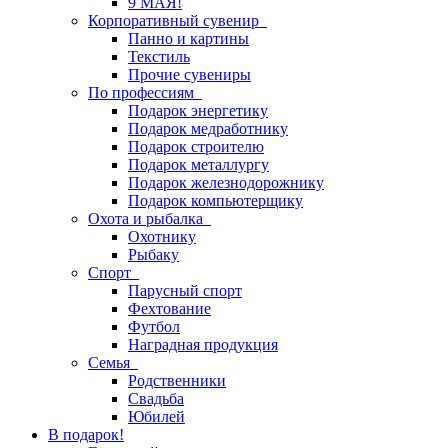
9 МАЯ!
Корпоративный сувенир
Панно и картины
Текстиль
Прочие сувениры
По профессиям
Подарок энергетику
Подарок медработнику
Подарок строителю
Подарок металлургу
Подарок железнодорожнику
Подарок компьютерщику
Охота и рыбалка
Охотнику
Рыбаку
Спорт
Парусный спорт
Фехтование
Футбол
Наградная продукция
Семья
Родственники
Свадьба
Юбилей
В подарок!