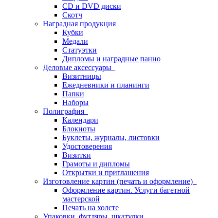
CD и DVD диски
Скотч
Наградная продукция
Кубки
Медали
Статуэтки
Дипломы и наградные панно
Деловые аксессуары
Визитницы
Ежедневники и планинги
Папки
Наборы
Полиграфия
Календари
Блокноты
Буклеты, журналы, листовки
Удостоверения
Визитки
Грамоты и дипломы
Открытки и приглашения
Изготовление картин (печать и оформление)
Оформление картин. Услуги багетной
мастерской
Печать на холсте
Упаковки, футляры, шкатулки