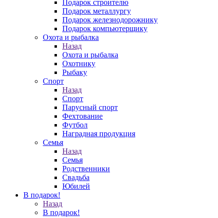
Подарок строителю
Подарок металлургу
Подарок железнодорожнику
Подарок компьютерщику
Охота и рыбалка
Назад
Охота и рыбалка
Охотнику
Рыбаку
Спорт
Назад
Спорт
Парусный спорт
Фехтование
Футбол
Наградная продукция
Семья
Назад
Семья
Родственники
Свадьба
Юбилей
В подарок!
Назад
В подарок!