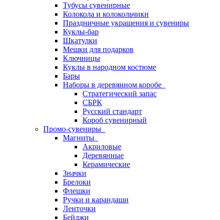
Тубусы сувенирные
Колокола и колокольчики
Праздничные украшения и сувениры
Куклы-бар
Шкатулки
Мешки для подарков
Ключницы
Куклы в народном костюме
Бары
Наборы в деревянном коробе
Стратегический запас
СБРК
Русский стандарт
Короб сувенирный
Промо-сувениры
Магниты
Акриловые
Деревянные
Керамические
Значки
Брелоки
Флешки
Ручки и карандаши
Ленточки
Бейджи