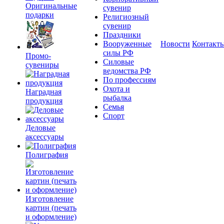
Оригинальные
сувенир
подарки
Религиозный
сувенир
Праздники
Вооруженные
Новости
Контакт
силы РФ
Промо-
Силовые
сувениры
ведомства РФ
По профессиям
Охота и
Наградная
рыбалка
продукция
Семья
Спорт
Деловые
аксессуары
Полиграфия
Изготовление
картин (печать
и оформление)