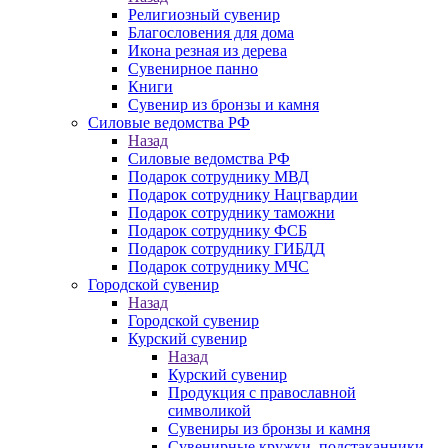
Религиозный сувенир
Благословения для дома
Икона резная из дерева
Сувенирное панно
Книги
Сувенир из бронзы и камня
Силовые ведомства РФ
Назад
Силовые ведомства РФ
Подарок сотруднику МВД
Подарок сотруднику Нацгвардии
Подарок сотруднику таможни
Подарок сотруднику ФСБ
Подарок сотруднику ГИБДД
Подарок сотруднику МЧС
Городской сувенир
Назад
Городской сувенир
Курский сувенир
Назад
Курский сувенир
Продукция с православной
символикой
Сувениры из бронзы и камня
Сувенирные кружки, подстаканники,