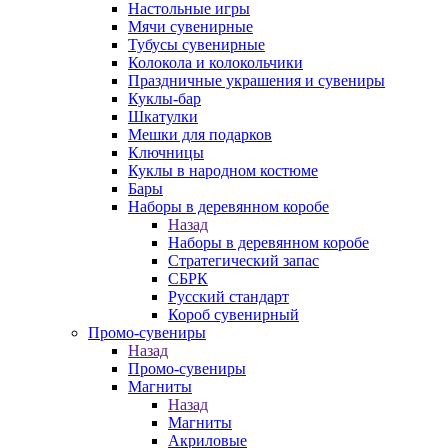
Настольные игры
Мячи сувенирные
Тубусы сувенирные
Колокола и колокольчики
Праздничные украшения и сувениры
Куклы-бар
Шкатулки
Мешки для подарков
Ключницы
Куклы в народном костюме
Бары
Наборы в деревянном коробе
Назад
Наборы в деревянном коробе
Стратегический запас
СБРК
Русский стандарт
Короб сувенирный
Промо-сувениры
Назад
Промо-сувениры
Магниты
Назад
Магниты
Акриловые