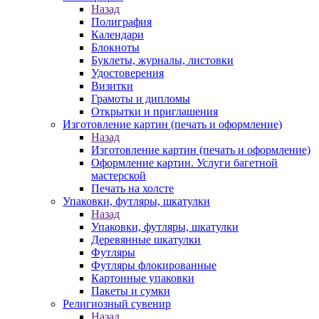
Назад
Полиграфия
Календари
Блокноты
Буклеты, журналы, листовки
Удостоверения
Визитки
Грамоты и дипломы
Открытки и приглашения
Изготовление картин (печать и оформление)
Назад
Изготовление картин (печать и оформление)
Оформление картин. Услуги багетной
мастерской
Печать на холсте
Упаковки, футляры, шкатулки
Назад
Упаковки, футляры, шкатулки
Деревянные шкатулки
Футляры
Футляры флокированные
Картонные упаковки
Пакеты и сумки
Религиозный сувенир
Назад