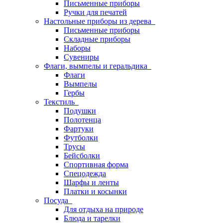
Письменные приборы
Ручки для печатей
Настольные приборы из дерева
Письменные приборы
Складные приборы
Наборы
Сувениры
Флаги, вымпелы и геральдика
Флаги
Вымпелы
Гербы
Текстиль
Подушки
Полотенца
Фартуки
Футболки
Трусы
Бейсболки
Спортивная форма
Спецодежда
Шарфы и ленты
Платки и косынки
Посуда
Для отдыха на природе
Блюда и тарелки