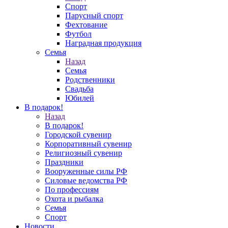
Спорт
Парусный спорт
Фехтование
Футбол
Наградная продукция
Семья
Назад
Семья
Родственники
Свадьба
Юбилей
В подарок!
Назад
В подарок!
Городской сувенир
Корпоративный сувенир
Религиозный сувенир
Праздники
Вооруженные силы РФ
Силовые ведомства РФ
По профессиям
Охота и рыбалка
Семья
Спорт
Новости