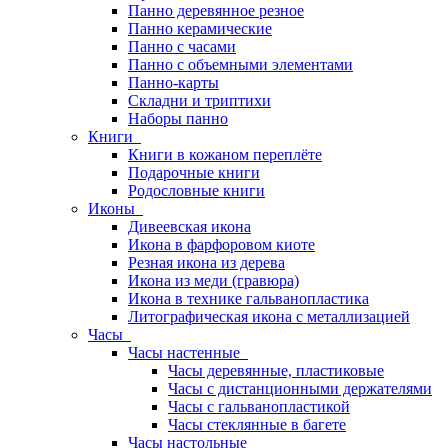
Панно деревянное резное
Панно керамические
Панно с часами
Панно с объемными элементами
Панно-карты
Складни и триптихи
Наборы панно
Книги
Книги в кожаном переплёте
Подарочные книги
Родословные книги
Иконы
Дивеевская икона
Икона в фарфоровом киоте
Резная икона из дерева
Икона из меди (гравюра)
Икона в технике гальванопластика
Литографическая икона с металлизацией
Часы
Часы настенные
Часы деревянные, пластиковые
Часы с дистанционными держателями
Часы с гальванопластикой
Часы стеклянные в багете
Часы настольные