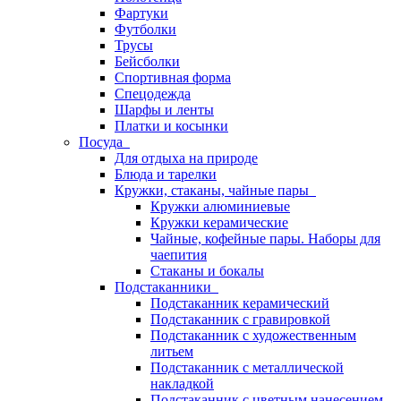
Фартуки
Футболки
Трусы
Бейсболки
Спортивная форма
Спецодежда
Шарфы и ленты
Платки и косынки
Посуда
Для отдыха на природе
Блюда и тарелки
Кружки, стаканы, чайные пары
Кружки алюминиевые
Кружки керамические
Чайные, кофейные пары. Наборы для
чаепития
Стаканы и бокалы
Подстаканники
Подстаканник керамический
Подстаканник c гравировкой
Подстаканник с художественным
литьем
Подстаканник с металлической
накладкой
Подстаканник с цветным нанесением