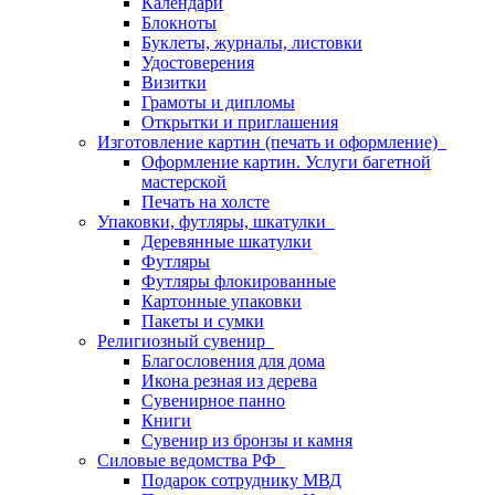
Календари
Блокноты
Буклеты, журналы, листовки
Удостоверения
Визитки
Грамоты и дипломы
Открытки и приглашения
Изготовление картин (печать и оформление)
Оформление картин. Услуги багетной
мастерской
Печать на холсте
Упаковки, футляры, шкатулки
Деревянные шкатулки
Футляры
Футляры флокированные
Картонные упаковки
Пакеты и сумки
Религиозный сувенир
Благословения для дома
Икона резная из дерева
Сувенирное панно
Книги
Сувенир из бронзы и камня
Силовые ведомства РФ
Подарок сотруднику МВД