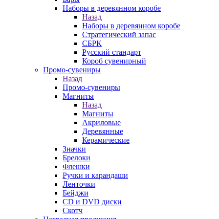
Наборы в деревянном коробе
Назад
Наборы в деревянном коробе
Стратегический запас
СБРК
Русский стандарт
Короб сувенирный
Промо-сувениры
Назад
Промо-сувениры
Магниты
Назад
Магниты
Акриловые
Деревянные
Керамические
Значки
Брелоки
Флешки
Ручки и карандаши
Ленточки
Бейджи
CD и DVD диски
Скотч