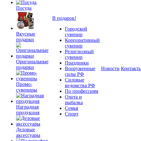
Посуда
В подарок!
Городской
Вкусные
сувенир
подарки
Корпоративный
сувенир
Религиозный
сувенир
Оригинальные
Праздники
подарки
Вооруженные
Новости
Контакт
силы РФ
Силовые
Промо-
ведомства РФ
сувениры
По профессиям
Охота и
рыбалка
Наградная
Семья
продукция
Спорт
Деловые
аксессуары