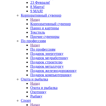
23 Февраля!
8 Марта!
9 МАЯ!
Корпоративный сувенир
Назад
Корпоративный сувенир
Панно и картины
Текстиль
Прочие сувениры
По профессиям
Назад
По профессиям
Подарок энергетику
Подарок медработнику
Подарок строителю
Подарок металлургу
Подарок железнодорожнику
Подарок компьютерщику
Охота и рыбалка
Назад
Охота и рыбалка
Охотнику
Рыбаку
Спорт
Назад