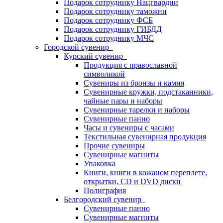
Подарок сотруднику Нацгвардии
Подарок сотруднику таможни
Подарок сотруднику ФСБ
Подарок сотруднику ГИБДД
Подарок сотруднику МЧС
Городской сувенир
Курский сувенир
Продукция с православной
символикой
Сувениры из бронзы и камня
Сувенирные кружки, подстаканники,
чайные пары и наборы
Сувенирные тарелки и наборы
Сувенирные панно
Часы и сувениры с часами
Текстильная сувенирная продукция
Прочие сувениры
Сувенирные магниты
Упаковка
Книги, книги в кожаном переплете,
открытки, CD и DVD диски
Полиграфия
Белгородский сувенир
Сувенирные панно
Сувенирные магниты