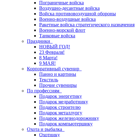
Пограничные войска
Воздушно-десантные войска
Войска противовоздушной обороны
Военно-воздушные войска
Ракетные войска стратегического назначения
Военно-морской флот
Танковые войска
Праздники
НОВЫЙ ГОД!
23 Февраля!
8 Марта!
9 МАЯ!
Корпоративный сувенир
Панно и картины
Текстиль
Прочие сувениры
По профессиям
Подарок энергетику
Подарок медработнику
Подарок строителю
Подарок металлургу
Подарок железнодорожнику
Подарок компьютерщику
Охота и рыбалка
Охотнику