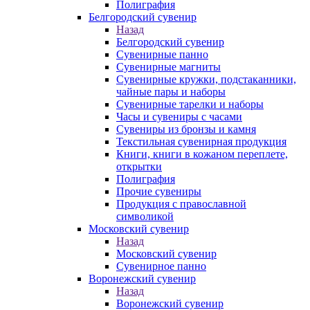
Полиграфия
Белгородский сувенир
Назад
Белгородский сувенир
Сувенирные панно
Сувенирные магниты
Сувенирные кружки, подстаканники,
чайные пары и наборы
Сувенирные тарелки и наборы
Часы и сувениры с часами
Сувениры из бронзы и камня
Текстильная сувенирная продукция
Книги, книги в кожаном переплете,
открытки
Полиграфия
Прочие сувениры
Продукция с православной
символикой
Московский сувенир
Назад
Московский сувенир
Сувенирное панно
Воронежский сувенир
Назад
Воронежский сувенир