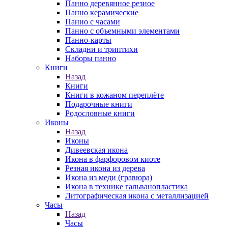
Панно деревянное резное
Панно керамические
Панно с часами
Панно с объемными элементами
Панно-карты
Складни и триптихи
Наборы панно
Книги
Назад
Книги
Книги в кожаном переплёте
Подарочные книги
Родословные книги
Иконы
Назад
Иконы
Дивеевская икона
Икона в фарфоровом киоте
Резная икона из дерева
Икона из меди (гравюра)
Икона в технике гальванопластика
Литографическая икона с металлизацией
Часы
Назад
Часы