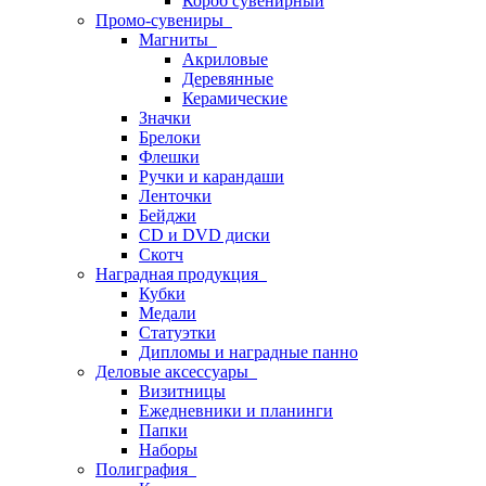
Короб сувенирный
Промо-сувениры
Магниты
Акриловые
Деревянные
Керамические
Значки
Брелоки
Флешки
Ручки и карандаши
Ленточки
Бейджи
CD и DVD диски
Скотч
Наградная продукция
Кубки
Медали
Статуэтки
Дипломы и наградные панно
Деловые аксессуары
Визитницы
Ежедневники и планинги
Папки
Наборы
Полиграфия