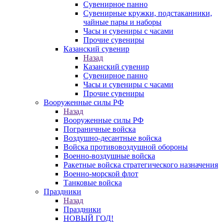
Сувенирное панно
Сувенирные кружки, подстаканники,
чайные пары и наборы
Часы и сувениры с часами
Прочие сувениры
Казанский сувенир
Назад
Казанский сувенир
Сувенирное панно
Часы и сувениры с часами
Прочие сувениры
Вооруженные силы РФ
Назад
Вооруженные силы РФ
Пограничные войска
Воздушно-десантные войска
Войска противовоздушной обороны
Военно-воздушные войска
Ракетные войска стратегического назначения
Военно-морской флот
Танковые войска
Праздники
Назад
Праздники
НОВЫЙ ГОД!