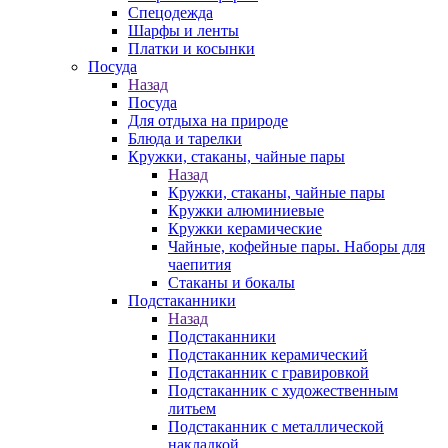
Спецодежда
Шарфы и ленты
Платки и косынки
Посуда
Назад
Посуда
Для отдыха на природе
Блюда и тарелки
Кружки, стаканы, чайные пары
Назад
Кружки, стаканы, чайные пары
Кружки алюминиевые
Кружки керамические
Чайные, кофейные пары. Наборы для
чаепития
Стаканы и бокалы
Подстаканники
Назад
Подстаканники
Подстаканник керамический
Подстаканник c гравировкой
Подстаканник с художественным
литьем
Подстаканник с металлической
накладкой