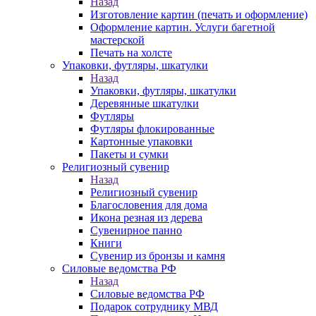
Назад
Изготовление картин (печать и оформление)
Оформление картин. Услуги багетной
мастерской
Печать на холсте
Упаковки, футляры, шкатулки
Назад
Упаковки, футляры, шкатулки
Деревянные шкатулки
Футляры
Футляры флокированные
Картонные упаковки
Пакеты и сумки
Религиозный сувенир
Назад
Религиозный сувенир
Благословения для дома
Икона резная из дерева
Сувенирное панно
Книги
Сувенир из бронзы и камня
Силовые ведомства РФ
Назад
Силовые ведомства РФ
Подарок сотруднику МВД