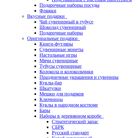
Подарочные наборы посуды
Фляжки
Вкусные подарки
Чай сувенирный в тубусе
Шоколад сувенирный
Подарочные наборы
Оригинальные подарки
Книги-футляры
Сувенирные монеты
Настольные игры
Мячи сувенирные
Тубусы сувенирные
Колокола и колокольчики
Праздничные украшения и сувениры
Куклы-бар
Шкатулки
Мешки для подарков
Ключницы
Куклы в народном костюме
Бары
Наборы в деревянном коробе
Стратегический запас
СБРК
Русский стандарт