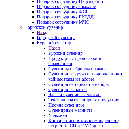
Подарок сотруднику Нацгвардии
Подарок сотруднику таможни
Подарок сотруднику ФСБ
Подарок сотруднику ГИБДД
Подарок сотруднику МЧС
Городской сувенир
Назад
Городской сувенир
Курский сувенир
Назад
Курский сувенир
Продукция с православной
символикой
Сувениры из бронзы и камня
Сувенирные кружки, подстаканники,
чайные пары и наборы
Сувенирные тарелки и наборы
Сувенирные панно
Часы и сувениры с часами
Текстильная сувенирная продукция
Прочие сувениры
Сувенирные магниты
Упаковка
Книги, книги в кожаном переплете,
открытки, CD и DVD диски