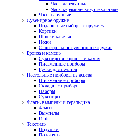
Часы деревянные
Часы керамические, стеклянные
Часы наручные
Сувенирное оружие
Подарочные наборы с оружием
Кортики
Шашки казачьи
Ножи
Огнестрельное сувенирное оружие
Бронза и камень
Сувениры из бронзы и камня
Письменные приборы
Ручки для печатей
Настольные приборы из дерева
Письменные приборы
Складные приборы
Наборы
Сувениры
Флаги, вымпелы и геральдика
Флаги
Вымпелы
Гербы
Текстиль
Подушки
Полотенца