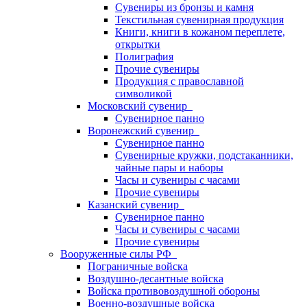
Сувениры из бронзы и камня
Текстильная сувенирная продукция
Книги, книги в кожаном переплете,
открытки
Полиграфия
Прочие сувениры
Продукция с православной
символикой
Московский сувенир
Сувенирное панно
Воронежский сувенир
Сувенирное панно
Сувенирные кружки, подстаканники,
чайные пары и наборы
Часы и сувениры с часами
Прочие сувениры
Казанский сувенир
Сувенирное панно
Часы и сувениры с часами
Прочие сувениры
Вооруженные силы РФ
Пограничные войска
Воздушно-десантные войска
Войска противовоздушной обороны
Военно-воздушные войска