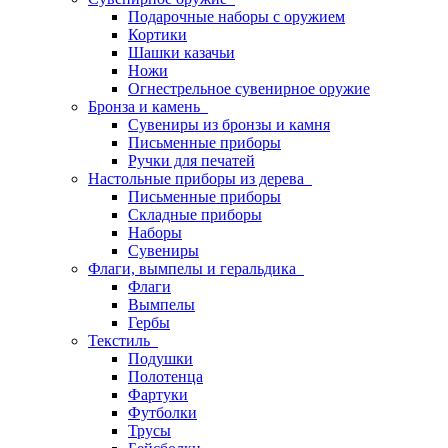
Подарочные наборы с оружием
Кортики
Шашки казачьи
Ножи
Огнестрельное сувенирное оружие
Бронза и камень
Сувениры из бронзы и камня
Письменные приборы
Ручки для печатей
Настольные приборы из дерева
Письменные приборы
Складные приборы
Наборы
Сувениры
Флаги, вымпелы и геральдика
Флаги
Вымпелы
Гербы
Текстиль
Подушки
Полотенца
Фартуки
Футболки
Трусы