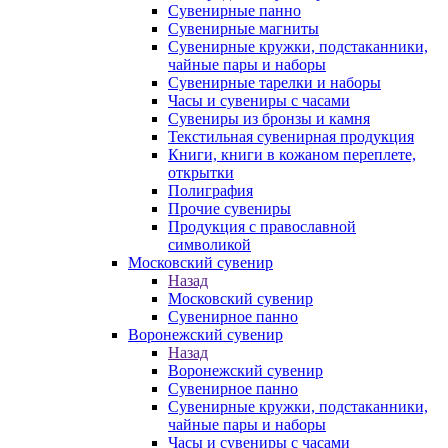
Сувенирные панно
Сувенирные магниты
Сувенирные кружки, подстаканники,
чайные пары и наборы
Сувенирные тарелки и наборы
Часы и сувениры с часами
Сувениры из бронзы и камня
Текстильная сувенирная продукция
Книги, книги в кожаном переплете,
открытки
Полиграфия
Прочие сувениры
Продукция с православной
символикой
Московский сувенир
Назад
Московский сувенир
Сувенирное панно
Воронежский сувенир
Назад
Воронежский сувенир
Сувенирное панно
Сувенирные кружки, подстаканники,
чайные пары и наборы
Часы и сувениры с часами