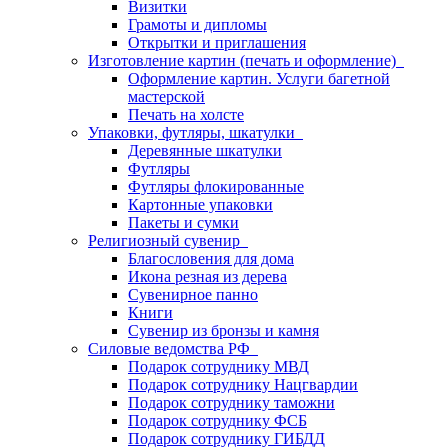
Визитки
Грамоты и дипломы
Открытки и приглашения
Изготовление картин (печать и оформление)
Оформление картин. Услуги багетной
мастерской
Печать на холсте
Упаковки, футляры, шкатулки
Деревянные шкатулки
Футляры
Футляры флокированные
Картонные упаковки
Пакеты и сумки
Религиозный сувенир
Благословения для дома
Икона резная из дерева
Сувенирное панно
Книги
Сувенир из бронзы и камня
Силовые ведомства РФ
Подарок сотруднику МВД
Подарок сотруднику Нацгвардии
Подарок сотруднику таможни
Подарок сотруднику ФСБ
Подарок сотруднику ГИБДД