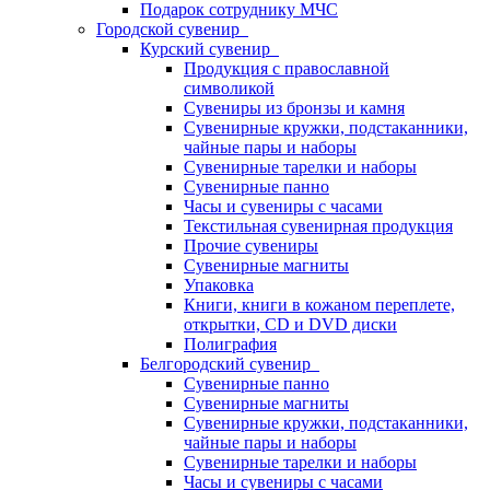
Подарок сотруднику МЧС
Городской сувенир
Курский сувенир
Продукция с православной
символикой
Сувениры из бронзы и камня
Сувенирные кружки, подстаканники,
чайные пары и наборы
Сувенирные тарелки и наборы
Сувенирные панно
Часы и сувениры с часами
Текстильная сувенирная продукция
Прочие сувениры
Сувенирные магниты
Упаковка
Книги, книги в кожаном переплете,
открытки, CD и DVD диски
Полиграфия
Белгородский сувенир
Сувенирные панно
Сувенирные магниты
Сувенирные кружки, подстаканники,
чайные пары и наборы
Сувенирные тарелки и наборы
Часы и сувениры с часами