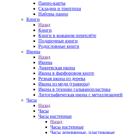
Панно-карты
Складни и триптихи
Наборы панно
Книги
Назад
Книги
Книги в кожаном переплёте
Подарочные книги
Родословные книги
Иконы
Назад
Иконы
Дивеевская икона
Икона в фарфоровом киоте
Резная икона из дерева
Икона из меди (гравюра)
Икона в технике гальванопластика
Литографическая икона с металлизацией
Часы
Назад
Часы
Часы настенные
Назад
Часы настенные
Часы деревянные, пластиковые