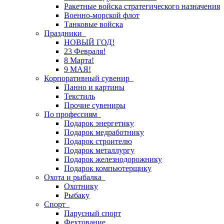
Ракетные войска стратегического назначения
Военно-морской флот
Танковые войска
Праздники
НОВЫЙ ГОД!
23 Февраля!
8 Марта!
9 МАЯ!
Корпоративный сувенир
Панно и картины
Текстиль
Прочие сувениры
По профессиям
Подарок энергетику
Подарок медработнику
Подарок строителю
Подарок металлургу
Подарок железнодорожнику
Подарок компьютерщику
Охота и рыбалка
Охотнику
Рыбаку
Спорт
Парусный спорт
Фехтование