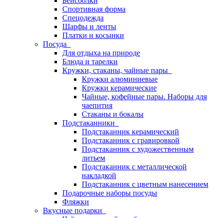
Бейсболки
Спортивная форма
Спецодежда
Шарфы и ленты
Платки и косынки
Посуда
Для отдыха на природе
Блюда и тарелки
Кружки, стаканы, чайные пары
Кружки алюминиевые
Кружки керамические
Чайные, кофейные пары. Наборы для
чаепития
Стаканы и бокалы
Подстаканники
Подстаканник керамический
Подстаканник c гравировкой
Подстаканник с художественным
литьем
Подстаканник с металлической
накладкой
Подстаканник с цветным нанесением
Подарочные наборы посуды
Фляжки
Вкусные подарки