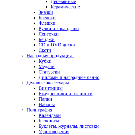
Деревянные
Керамические
Значки
Брелоки
Флешки
Ручки и карандаши
Ленточки
Бейджи
CD и DVD диски
Скотч
Наградная продукция
Кубки
Медали
Статуэтки
Дипломы и наградные панно
Деловые аксессуары
Визитницы
Ежедневники и планинги
Папки
Наборы
Полиграфия
Календари
Блокноты
Буклеты, журналы, листовки
Удостоверения