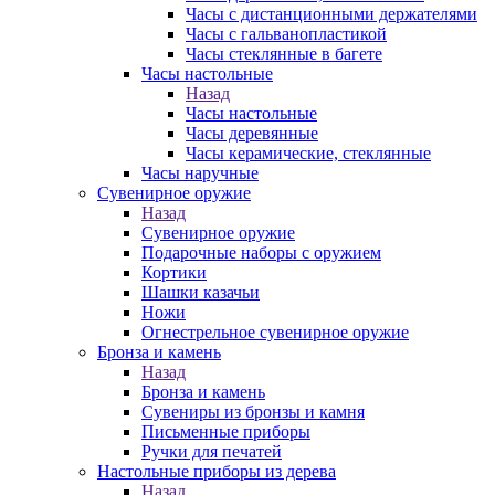
Часы с дистанционными держателями
Часы с гальванопластикой
Часы стеклянные в багете
Часы настольные
Назад
Часы настольные
Часы деревянные
Часы керамические, стеклянные
Часы наручные
Сувенирное оружие
Назад
Сувенирное оружие
Подарочные наборы с оружием
Кортики
Шашки казачьи
Ножи
Огнестрельное сувенирное оружие
Бронза и камень
Назад
Бронза и камень
Сувениры из бронзы и камня
Письменные приборы
Ручки для печатей
Настольные приборы из дерева
Назад