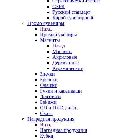
Стратегический запас
СБРК
Русский стандарт
Короб сувенирный
Промо-сувениры
Назад
Промо-сувениры
Магниты
Назад
Магниты
Акриловые
Деревянные
Керамические
Значки
Брелоки
Флешки
Ручки и карандаши
Ленточки
Бейджи
CD и DVD диски
Скотч
Наградная продукция
Назад
Наградная продукция
Кубки