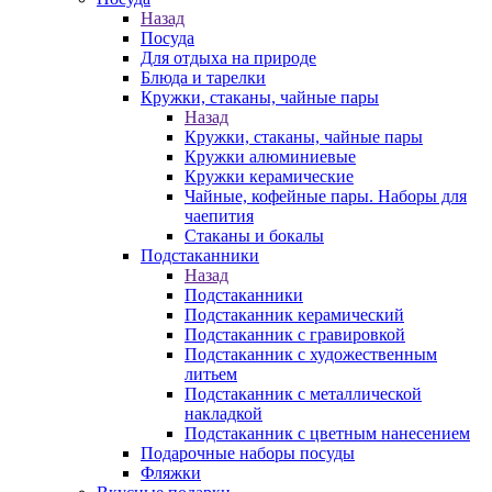
Назад
Посуда
Для отдыха на природе
Блюда и тарелки
Кружки, стаканы, чайные пары
Назад
Кружки, стаканы, чайные пары
Кружки алюминиевые
Кружки керамические
Чайные, кофейные пары. Наборы для
чаепития
Стаканы и бокалы
Подстаканники
Назад
Подстаканники
Подстаканник керамический
Подстаканник c гравировкой
Подстаканник с художественным
литьем
Подстаканник с металлической
накладкой
Подстаканник с цветным нанесением
Подарочные наборы посуды
Фляжки