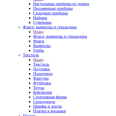
Настольные приборы из дерева
Письменные приборы
Складные приборы
Наборы
Сувениры
Флаги, вымпелы и геральдика
Назад
Флаги, вымпелы и геральдика
Флаги
Вымпелы
Гербы
Текстиль
Назад
Текстиль
Подушки
Полотенца
Фартуки
Футболки
Трусы
Бейсболки
Спортивная форма
Спецодежда
Шарфы и ленты
Платки и косынки
Посуда