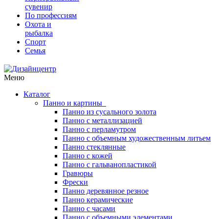
сувенир
По профессиям
Охота и
рыбалка
Спорт
Семья
Меню
Каталог
Панно и картины
Панно из сусального золота
Панно с металлизацией
Панно с перламутром
Панно с объемным художественным литьем
Панно стеклянные
Панно с кожей
Панно с гальванопластикой
Гравюры
Фрески
Панно деревянное резное
Панно керамические
Панно с часами
Панно с объемными элементами