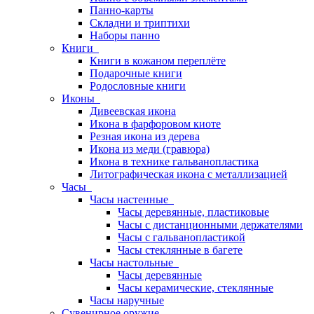
Панно-карты
Складни и триптихи
Наборы панно
Книги
Книги в кожаном переплёте
Подарочные книги
Родословные книги
Иконы
Дивеевская икона
Икона в фарфоровом киоте
Резная икона из дерева
Икона из меди (гравюра)
Икона в технике гальванопластика
Литографическая икона с металлизацией
Часы
Часы настенные
Часы деревянные, пластиковые
Часы с дистанционными держателями
Часы с гальванопластикой
Часы стеклянные в багете
Часы настольные
Часы деревянные
Часы керамические, стеклянные
Часы наручные
Сувенирное оружие