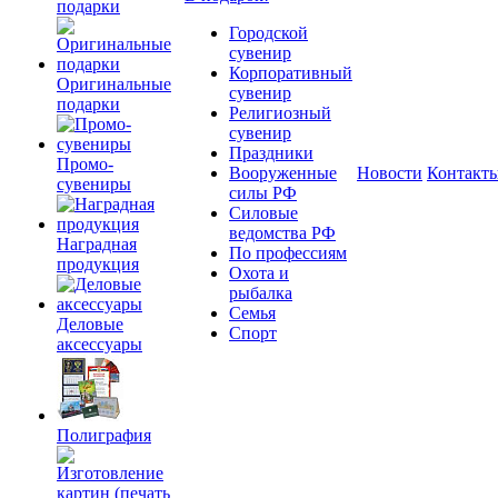
подарки
Городской
сувенир
Корпоративный
Оригинальные
сувенир
подарки
Религиозный
сувенир
Праздники
Промо-
Вооруженные
Новости
Контакт
сувениры
силы РФ
Силовые
ведомства РФ
Наградная
По профессиям
продукция
Охота и
рыбалка
Семья
Деловые
Спорт
аксессуары
Полиграфия