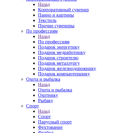
Назад
Корпоративный сувенир
Панно и картины
Текстиль
Прочие сувениры
По профессиям
Назад
По профессиям
Подарок энергетику
Подарок медработнику
Подарок строителю
Подарок металлургу
Подарок железнодорожнику
Подарок компьютерщику
Охота и рыбалка
Назад
Охота и рыбалка
Охотнику
Рыбаку
Спорт
Назад
Спорт
Парусный спорт
Фехтование
Футбол