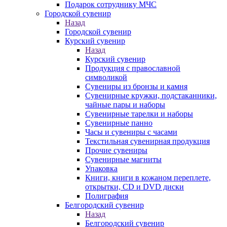
Подарок сотруднику МЧС
Городской сувенир
Назад
Городской сувенир
Курский сувенир
Назад
Курский сувенир
Продукция с православной
символикой
Сувениры из бронзы и камня
Сувенирные кружки, подстаканники,
чайные пары и наборы
Сувенирные тарелки и наборы
Сувенирные панно
Часы и сувениры с часами
Текстильная сувенирная продукция
Прочие сувениры
Сувенирные магниты
Упаковка
Книги, книги в кожаном переплете,
открытки, CD и DVD диски
Полиграфия
Белгородский сувенир
Назад
Белгородский сувенир