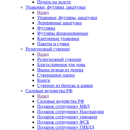
Печать на холсте
Упаковки, футляры, шкатулки
Назад
Упаковки, футляры, шкатулки
Деревянные шкатулки
Футляры
Футляры флокированные
Картонные упаковки
Пакеты и сумки
Религиозный сувенир
Назад
Религиозный сувенир
Благословения для дома
Икона резная из дерева
Сувенирное панно
Книги
Сувенир из бронзы и камня
Силовые ведомства РФ
Назад
Силовые ведомства РФ
Подарок сотруднику МВД
Подарок сотруднику Нацгвардии
Подарок сотруднику таможни
Подарок сотруднику ФСБ
Подарок сотруднику ГИБДД