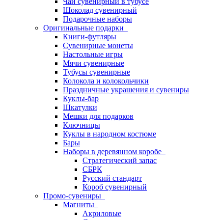
Чай сувенирный в тубусе
Шоколад сувенирный
Подарочные наборы
Оригинальные подарки
Книги-футляры
Сувенирные монеты
Настольные игры
Мячи сувенирные
Тубусы сувенирные
Колокола и колокольчики
Праздничные украшения и сувениры
Куклы-бар
Шкатулки
Мешки для подарков
Ключницы
Куклы в народном костюме
Бары
Наборы в деревянном коробе
Стратегический запас
СБРК
Русский стандарт
Короб сувенирный
Промо-сувениры
Магниты
Акриловые