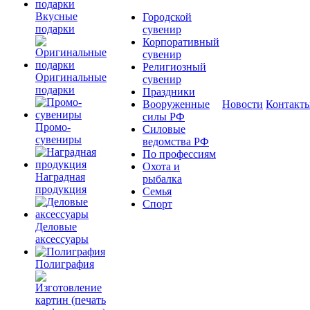
Вкусные
Городской
подарки
сувенир
Корпоративный
сувенир
Религиозный
Оригинальные
сувенир
подарки
Праздники
Вооруженные
Новости
Контакт
силы РФ
Промо-
Силовые
сувениры
ведомства РФ
По профессиям
Охота и
Наградная
рыбалка
продукция
Семья
Спорт
Деловые
аксессуары
Полиграфия