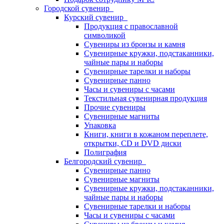
Городской сувенир
Курский сувенир
Продукция с православной
символикой
Сувениры из бронзы и камня
Сувенирные кружки, подстаканники,
чайные пары и наборы
Сувенирные тарелки и наборы
Сувенирные панно
Часы и сувениры с часами
Текстильная сувенирная продукция
Прочие сувениры
Сувенирные магниты
Упаковка
Книги, книги в кожаном переплете,
открытки, CD и DVD диски
Полиграфия
Белгородский сувенир
Сувенирные панно
Сувенирные магниты
Сувенирные кружки, подстаканники,
чайные пары и наборы
Сувенирные тарелки и наборы
Часы и сувениры с часами