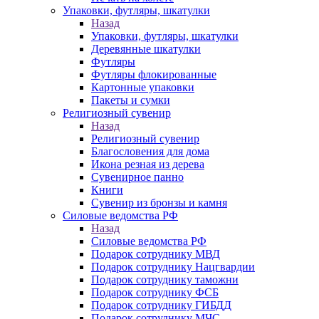
Упаковки, футляры, шкатулки
Назад
Упаковки, футляры, шкатулки
Деревянные шкатулки
Футляры
Футляры флокированные
Картонные упаковки
Пакеты и сумки
Религиозный сувенир
Назад
Религиозный сувенир
Благословения для дома
Икона резная из дерева
Сувенирное панно
Книги
Сувенир из бронзы и камня
Силовые ведомства РФ
Назад
Силовые ведомства РФ
Подарок сотруднику МВД
Подарок сотруднику Нацгвардии
Подарок сотруднику таможни
Подарок сотруднику ФСБ
Подарок сотруднику ГИБДД
Подарок сотруднику МЧС