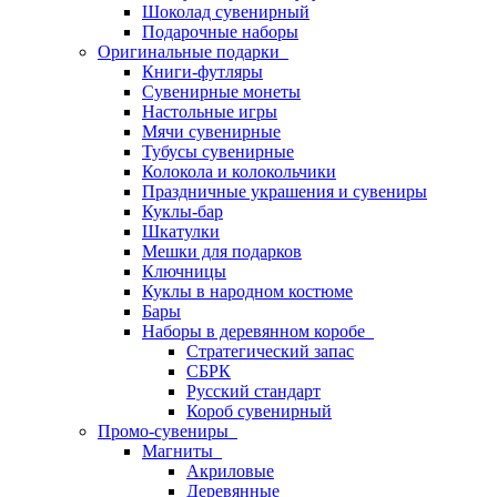
Шоколад сувенирный
Подарочные наборы
Оригинальные подарки
Книги-футляры
Сувенирные монеты
Настольные игры
Мячи сувенирные
Тубусы сувенирные
Колокола и колокольчики
Праздничные украшения и сувениры
Куклы-бар
Шкатулки
Мешки для подарков
Ключницы
Куклы в народном костюме
Бары
Наборы в деревянном коробе
Стратегический запас
СБРК
Русский стандарт
Короб сувенирный
Промо-сувениры
Магниты
Акриловые
Деревянные