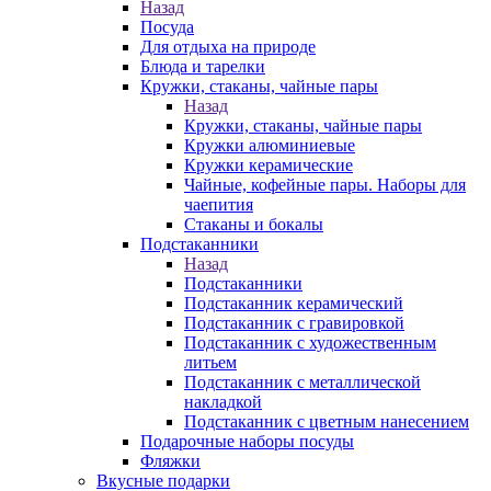
Назад
Посуда
Для отдыха на природе
Блюда и тарелки
Кружки, стаканы, чайные пары
Назад
Кружки, стаканы, чайные пары
Кружки алюминиевые
Кружки керамические
Чайные, кофейные пары. Наборы для
чаепития
Стаканы и бокалы
Подстаканники
Назад
Подстаканники
Подстаканник керамический
Подстаканник c гравировкой
Подстаканник с художественным
литьем
Подстаканник с металлической
накладкой
Подстаканник с цветным нанесением
Подарочные наборы посуды
Фляжки
Вкусные подарки