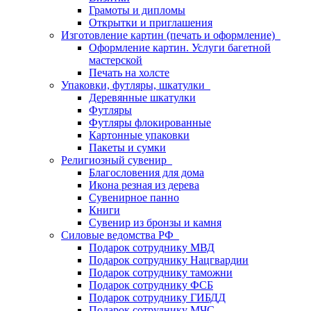
Грамоты и дипломы
Открытки и приглашения
Изготовление картин (печать и оформление)
Оформление картин. Услуги багетной
мастерской
Печать на холсте
Упаковки, футляры, шкатулки
Деревянные шкатулки
Футляры
Футляры флокированные
Картонные упаковки
Пакеты и сумки
Религиозный сувенир
Благословения для дома
Икона резная из дерева
Сувенирное панно
Книги
Сувенир из бронзы и камня
Силовые ведомства РФ
Подарок сотруднику МВД
Подарок сотруднику Нацгвардии
Подарок сотруднику таможни
Подарок сотруднику ФСБ
Подарок сотруднику ГИБДД
Подарок сотруднику МЧС