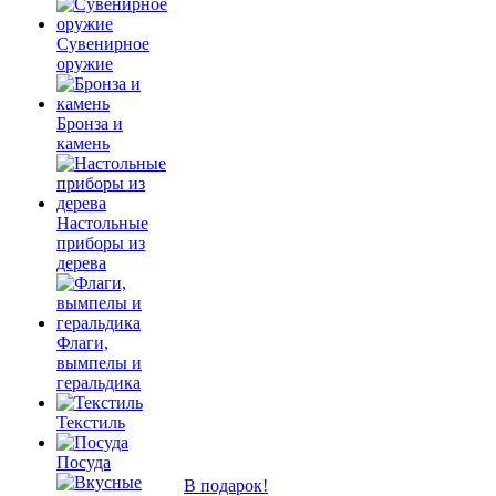
Сувенирное
оружие
Бронза и
камень
Настольные
приборы из
дерева
Флаги,
вымпелы и
геральдика
Текстиль
Посуда
В подарок!