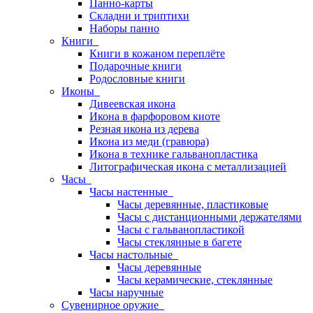
Панно-карты
Складни и триптихи
Наборы панно
Книги
Книги в кожаном переплёте
Подарочные книги
Родословные книги
Иконы
Дивеевская икона
Икона в фарфоровом киоте
Резная икона из дерева
Икона из меди (гравюра)
Икона в технике гальванопластика
Литографическая икона с металлизацией
Часы
Часы настенные
Часы деревянные, пластиковые
Часы с дистанционными держателями
Часы с гальванопластикой
Часы стеклянные в багете
Часы настольные
Часы деревянные
Часы керамические, стеклянные
Часы наручные
Сувенирное оружие