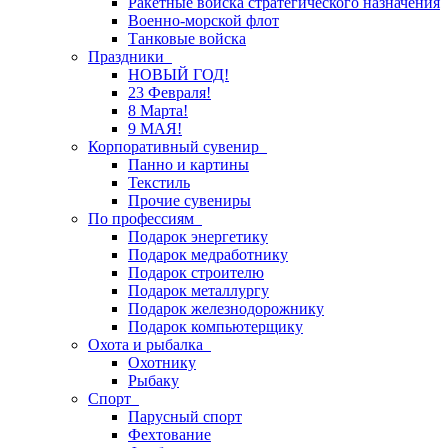
Ракетные войска стратегического назначения
Военно-морской флот
Танковые войска
Праздники
НОВЫЙ ГОД!
23 Февраля!
8 Марта!
9 МАЯ!
Корпоративный сувенир
Панно и картины
Текстиль
Прочие сувениры
По профессиям
Подарок энергетику
Подарок медработнику
Подарок строителю
Подарок металлургу
Подарок железнодорожнику
Подарок компьютерщику
Охота и рыбалка
Охотнику
Рыбаку
Спорт
Парусный спорт
Фехтование