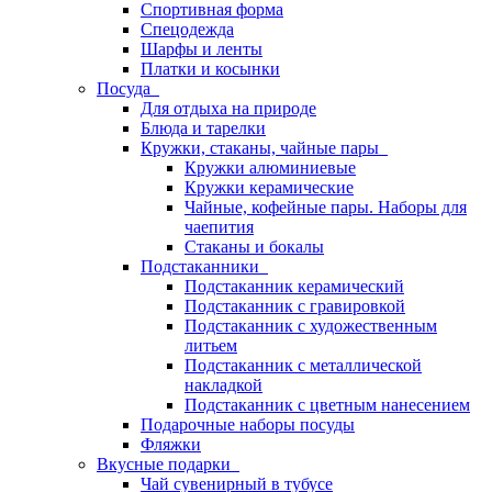
Спортивная форма
Спецодежда
Шарфы и ленты
Платки и косынки
Посуда
Для отдыха на природе
Блюда и тарелки
Кружки, стаканы, чайные пары
Кружки алюминиевые
Кружки керамические
Чайные, кофейные пары. Наборы для
чаепития
Стаканы и бокалы
Подстаканники
Подстаканник керамический
Подстаканник c гравировкой
Подстаканник с художественным
литьем
Подстаканник с металлической
накладкой
Подстаканник с цветным нанесением
Подарочные наборы посуды
Фляжки
Вкусные подарки
Чай сувенирный в тубусе