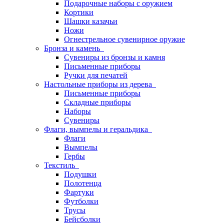
Подарочные наборы с оружием
Кортики
Шашки казачьи
Ножи
Огнестрельное сувенирное оружие
Бронза и камень
Сувениры из бронзы и камня
Письменные приборы
Ручки для печатей
Настольные приборы из дерева
Письменные приборы
Складные приборы
Наборы
Сувениры
Флаги, вымпелы и геральдика
Флаги
Вымпелы
Гербы
Текстиль
Подушки
Полотенца
Фартуки
Футболки
Трусы
Бейсболки