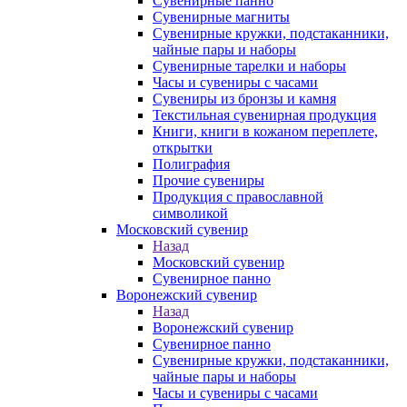
Сувенирные панно
Сувенирные магниты
Сувенирные кружки, подстаканники,
чайные пары и наборы
Сувенирные тарелки и наборы
Часы и сувениры с часами
Сувениры из бронзы и камня
Текстильная сувенирная продукция
Книги, книги в кожаном переплете,
открытки
Полиграфия
Прочие сувениры
Продукция с православной
символикой
Московский сувенир
Назад
Московский сувенир
Сувенирное панно
Воронежский сувенир
Назад
Воронежский сувенир
Сувенирное панно
Сувенирные кружки, подстаканники,
чайные пары и наборы
Часы и сувениры с часами