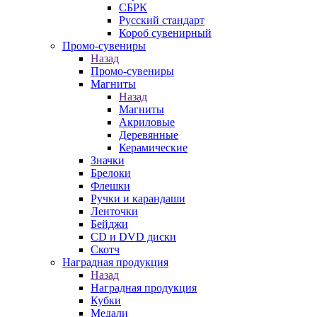
СБРК
Русский стандарт
Короб сувенирный
Промо-сувениры
Назад
Промо-сувениры
Магниты
Назад
Магниты
Акриловые
Деревянные
Керамические
Значки
Брелоки
Флешки
Ручки и карандаши
Ленточки
Бейджи
CD и DVD диски
Скотч
Наградная продукция
Назад
Наградная продукция
Кубки
Медали