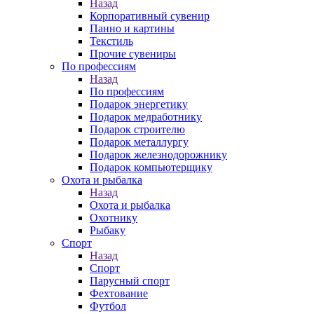
Назад
Корпоративный сувенир
Панно и картины
Текстиль
Прочие сувениры
По профессиям
Назад
По профессиям
Подарок энергетику
Подарок медработнику
Подарок строителю
Подарок металлургу
Подарок железнодорожнику
Подарок компьютерщику
Охота и рыбалка
Назад
Охота и рыбалка
Охотнику
Рыбаку
Спорт
Назад
Спорт
Парусный спорт
Фехтование
Футбол