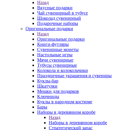
Назад
Вкусные подарки
Чай сувенирный в тубусе
Шоколад сувенирный
Подарочные наборы
Оригинальные подарки
Назад
Оригинальные подарки
Книги-футляры
Сувенирные монеты
Настольные игры
Мячи сувенирные
Тубусы сувенирные
Колокола и колокольчики
Праздничные украшения и сувениры
Куклы-бар
Шкатулки
Мешки для подарков
Ключницы
Куклы в народном костюме
Бары
Наборы в деревянном коробе
Назад
Наборы в деревянном коробе
Стратегический запас