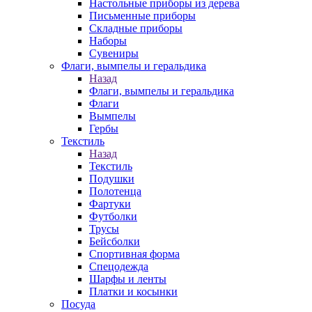
Настольные приборы из дерева
Письменные приборы
Складные приборы
Наборы
Сувениры
Флаги, вымпелы и геральдика
Назад
Флаги, вымпелы и геральдика
Флаги
Вымпелы
Гербы
Текстиль
Назад
Текстиль
Подушки
Полотенца
Фартуки
Футболки
Трусы
Бейсболки
Спортивная форма
Спецодежда
Шарфы и ленты
Платки и косынки
Посуда