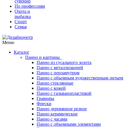
сувенир
По профессиям
Охота и
рыбалка
Спорт
Семья
Меню
Каталог
Панно и картины
Панно из сусального золота
Панно с металлизацией
Панно с перламутром
Панно с объемным художественным литьем
Панно стеклянные
Панно с кожей
Панно с гальванопластикой
Гравюры
Фрески
Панно деревянное резное
Панно керамические
Панно с часами
Панно с объемными элементами