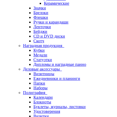
Керамические
Значки
Брелоки
Флешки
Ручки и карандаши
Ленточки
Бейджи
CD и DVD диски
Скотч
Наградная продукция
Кубки
Медали
Статуэтки
Дипломы и наградные панно
Деловые аксессуары
Визитницы
Ежедневники и планинги
Папки
Наборы
Полиграфия
Календари
Блокноты
Буклеты, журналы, листовки
Удостоверения
Визитки