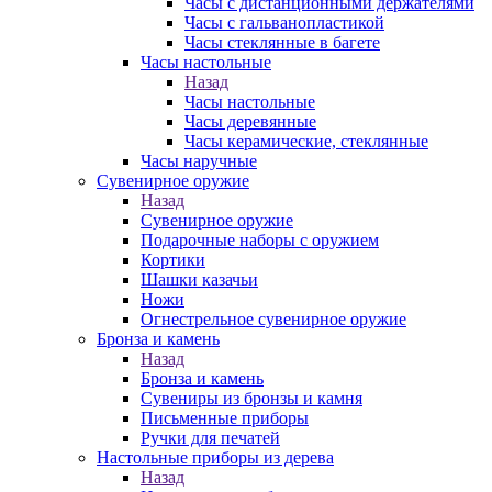
Часы с дистанционными держателями
Часы с гальванопластикой
Часы стеклянные в багете
Часы настольные
Назад
Часы настольные
Часы деревянные
Часы керамические, стеклянные
Часы наручные
Сувенирное оружие
Назад
Сувенирное оружие
Подарочные наборы с оружием
Кортики
Шашки казачьи
Ножи
Огнестрельное сувенирное оружие
Бронза и камень
Назад
Бронза и камень
Сувениры из бронзы и камня
Письменные приборы
Ручки для печатей
Настольные приборы из дерева
Назад