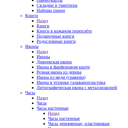
Панно-карты
Складни и триптихи
Наборы панно
Книги
Назад
Книги
Книги в кожаном переплёте
Подарочные книги
Родословные книги
Иконы
Назад
Иконы
Дивеевская икона
Икона в фарфоровом киоте
Резная икона из дерева
Икона из меди (гравюра)
Икона в технике гальванопластика
Литографическая икона с металлизацией
Часы
Назад
Часы
Часы настенные
Назад
Часы настенные
Часы деревянные, пластиковые