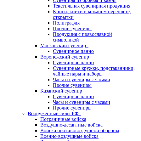
Сувениры из бронзы и камня
Текстильная сувенирная продукция
Книги, книги в кожаном переплете,
открытки
Полиграфия
Прочие сувениры
Продукция с православной
символикой
Московский сувенир
Сувенирное панно
Воронежский сувенир
Сувенирное панно
Сувенирные кружки, подстаканники,
чайные пары и наборы
Часы и сувениры с часами
Прочие сувениры
Казанский сувенир
Сувенирное панно
Часы и сувениры с часами
Прочие сувениры
Вооруженные силы РФ
Пограничные войска
Воздушно-десантные войска
Войска противовоздушной обороны
Военно-воздушные войска