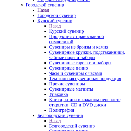
Городской сувенир
Назад
Городской сувенир
Курский сувенир
Назад
Курский сувенир
Продукция с православной
символикой
Сувениры из бронзы и камня
Сувенирные кружки, подстаканники,
чайные пары и наборы
Сувенирные тарелки и наборы
Сувенирные панно
Часы и сувениры с часами
Текстильная сувенирная продукция
Прочие сувениры
Сувенирные магниты
Упаковка
Книги, книги в кожаном переплете,
открытки, CD и DVD диски
Полиграфия
Белгородский сувенир
Назад
Белгородский сувенир