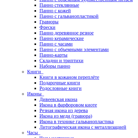
Панно стеклянные
Панно с кожей
Панно с гальванопластикой
Гравюры
Фрески
Панно деревянное резное
Панно керамические
Панно с часами
Панно с объемными элементами
Панно-карты
Складни и триптихи
Наборы панно
Книги
Книги в кожаном переплёте
Подарочные книги
Родословные книги
Иконы
Дивеевская икона
Икона в фарфоровом киоте
Резная икона из дерева
Икона из меди (гравюра)
Икона в технике гальванопластика
Литографическая икона с металлизацией
Часы