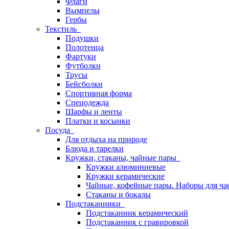
Флаги
Вымпелы
Гербы
Текстиль
Подушки
Полотенца
Фартуки
Футболки
Трусы
Бейсболки
Спортивная форма
Спецодежда
Шарфы и ленты
Платки и косынки
Посуда
Для отдыха на природе
Блюда и тарелки
Кружки, стаканы, чайные пары
Кружки алюминиевые
Кружки керамические
Чайные, кофейные пары. Наборы для ча
Стаканы и бокалы
Подстаканники
Подстаканник керамический
Подстаканник c гравировкой