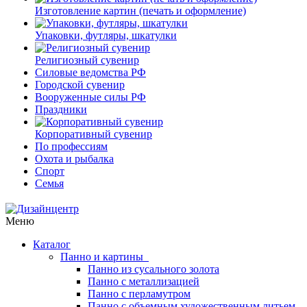
Изготовление картин (печать и оформление)
Упаковки, футляры, шкатулки
Религиозный сувенир
Силовые ведомства РФ
Городской сувенир
Вооруженные силы РФ
Праздники
Корпоративный сувенир
По профессиям
Охота и рыбалка
Спорт
Семья
Меню
Каталог
Панно и картины
Панно из сусального золота
Панно с металлизацией
Панно с перламутром
Панно с объемным художественным литьем