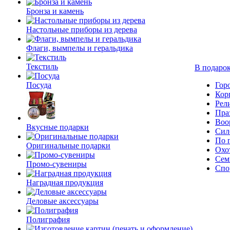
Бронза и камень
Настольные приборы из дерева
Флаги, вымпелы и геральдика
Текстиль
В подарок
Посуда
Гор
Кор
Рел
Пра
Воо
Вкусные подарки
Сил
По 
Оригинальные подарки
Охо
Сем
Промо-сувениры
Спо
Наградная продукция
Деловые аксессуары
Полиграфия