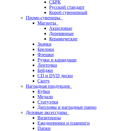
СБРК
Русский стандарт
Короб сувенирный
Промо-сувениры
Магниты
Акриловые
Деревянные
Керамические
Значки
Брелоки
Флешки
Ручки и карандаши
Ленточки
Бейджи
CD и DVD диски
Скотч
Наградная продукция
Кубки
Медали
Статуэтки
Дипломы и наградные панно
Деловые аксессуары
Визитницы
Ежедневники и планинги
Папки