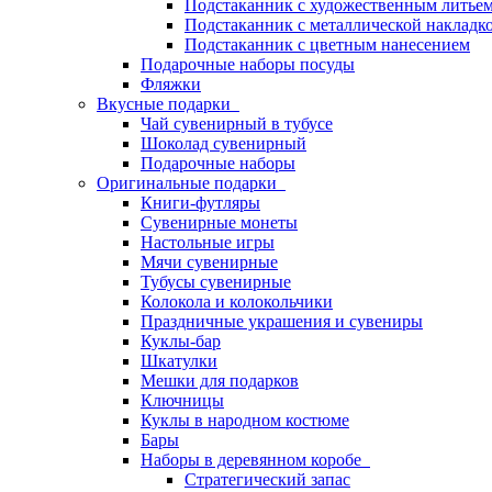
Подстаканник с художественным литье
Подстаканник с металлической накладк
Подстаканник с цветным нанесением
Подарочные наборы посуды
Фляжки
Вкусные подарки
Чай сувенирный в тубусе
Шоколад сувенирный
Подарочные наборы
Оригинальные подарки
Книги-футляры
Сувенирные монеты
Настольные игры
Мячи сувенирные
Тубусы сувенирные
Колокола и колокольчики
Праздничные украшения и сувениры
Куклы-бар
Шкатулки
Мешки для подарков
Ключницы
Куклы в народном костюме
Бары
Наборы в деревянном коробе
Стратегический запас