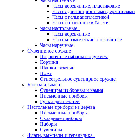
Часы настенные
Часы деревянные, пластиковые
Часы с дистанционными держателями
Часы с гальванопластикой
Часы стеклянные в багете
Часы настольные
Часы деревянные
Часы керамические, стеклянные
Часы наручные
Сувенирное оружие
Подарочные наборы с оружием
Кортики
Шашки казачьи
Ножи
Огнестрельное сувенирное оружие
Бронза и камень
Сувениры из бронзы и камня
Письменные приборы
Ручки для печатей
Настольные приборы из дерева
Письменные приборы
Складные приборы
Наборы
Сувениры
Флаги, вымпелы и геральдика