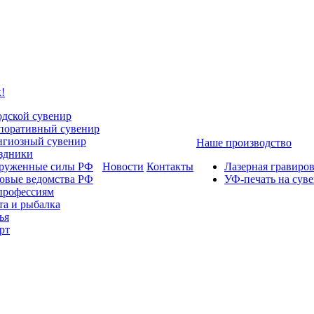
!
одской сувенир
поративный сувенир
игиозный сувенир
Наше производство
здники
руженные силы РФ
Новости
Контакты
Лазерная гравиро
овые ведомства РФ
УФ-печать на сув
профессиям
та и рыбалка
ья
рт