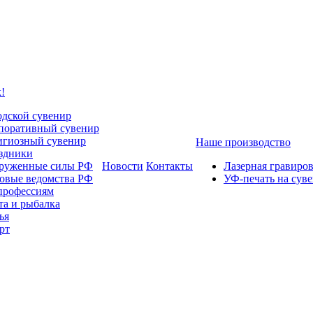
!
одской сувенир
поративный сувенир
игиозный сувенир
Наше производство
здники
руженные силы РФ
Новости
Контакты
Лазерная гравиро
овые ведомства РФ
УФ-печать на сув
профессиям
та и рыбалка
ья
рт