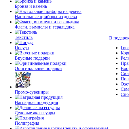
Бронза и камень
Настольные приборы из дерева
Флаги, вымпелы и геральдика
Текстиль
В подарок
Посуда
Гор
Кор
Вкусные подарки
Рел
Пра
Оригинальные подарки
Воо
Сил
По 
Охо
Сем
Промо-сувениры
Спо
Наградная продукция
Деловые аксессуары
Полиграфия