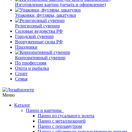
Изготовление картин (печать и оформление)
Упаковки, футляры, шкатулки
Религиозный сувенир
Силовые ведомства РФ
Городской сувенир
Вооруженные силы РФ
Праздники
Корпоративный сувенир
По профессиям
Охота и рыбалка
Спорт
Семья
Меню
Каталог
Панно и картины
Панно из сусального золота
Панно с металлизацией
Панно с перламутром
Панно с объемным художественным литьем