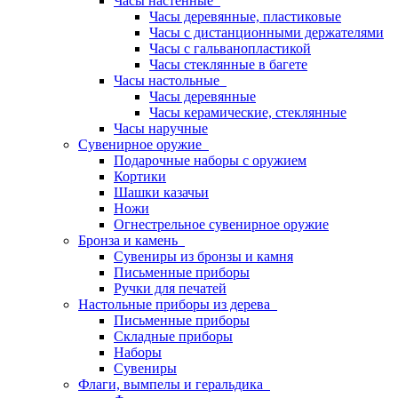
Часы настенные
Часы деревянные, пластиковые
Часы с дистанционными держателями
Часы с гальванопластикой
Часы стеклянные в багете
Часы настольные
Часы деревянные
Часы керамические, стеклянные
Часы наручные
Сувенирное оружие
Подарочные наборы с оружием
Кортики
Шашки казачьи
Ножи
Огнестрельное сувенирное оружие
Бронза и камень
Сувениры из бронзы и камня
Письменные приборы
Ручки для печатей
Настольные приборы из дерева
Письменные приборы
Складные приборы
Наборы
Сувениры
Флаги, вымпелы и геральдика