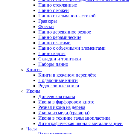
Панно стеклянные
Панно с кожей
Панно с гальванопластикой
Гравюры
Фрески
Панно деревянное резное
Панно керамические
Панно с часами
Панно с объемными элементами
Панно-карты
Складни и триптихи
Наборы панно
Книги
Книги в кожаном переплёте
Подарочные книги
Родословные книги
Иконы
Дивеевская икона
Икона в фарфоровом киоте
Резная икона из дерева
Икона из меди (гравюра)
Икона в технике гальванопластика
Литографическая икона с металлизацией
Часы