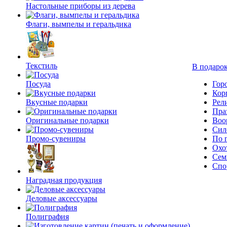
Настольные приборы из дерева
Флаги, вымпелы и геральдика
Текстиль
В подарок
Посуда
Гор
Кор
Вкусные подарки
Рел
Пра
Оригинальные подарки
Воо
Сил
Промо-сувениры
По 
Охо
Сем
Спо
Наградная продукция
Деловые аксессуары
Полиграфия