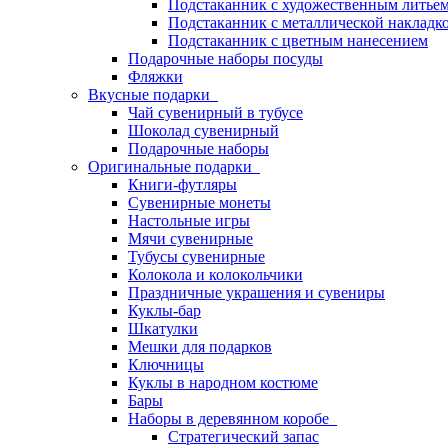
Подстаканник с художественным литье
Подстаканник с металлической накладк
Подстаканник с цветным нанесением
Подарочные наборы посуды
Фляжки
Вкусные подарки
Чай сувенирный в тубусе
Шоколад сувенирный
Подарочные наборы
Оригинальные подарки
Книги-футляры
Сувенирные монеты
Настольные игры
Мячи сувенирные
Тубусы сувенирные
Колокола и колокольчики
Праздничные украшения и сувениры
Куклы-бар
Шкатулки
Мешки для подарков
Ключницы
Куклы в народном костюме
Бары
Наборы в деревянном коробе
Стратегический запас