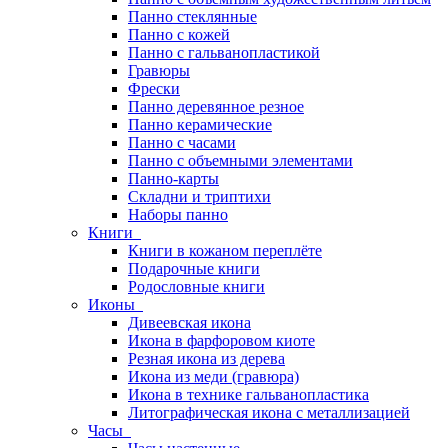
Панно стеклянные
Панно с кожей
Панно с гальванопластикой
Гравюры
Фрески
Панно деревянное резное
Панно керамические
Панно с часами
Панно с объемными элементами
Панно-карты
Складни и триптихи
Наборы панно
Книги
Книги в кожаном переплёте
Подарочные книги
Родословные книги
Иконы
Дивеевская икона
Икона в фарфоровом киоте
Резная икона из дерева
Икона из меди (гравюра)
Икона в технике гальванопластика
Литографическая икона с металлизацией
Часы