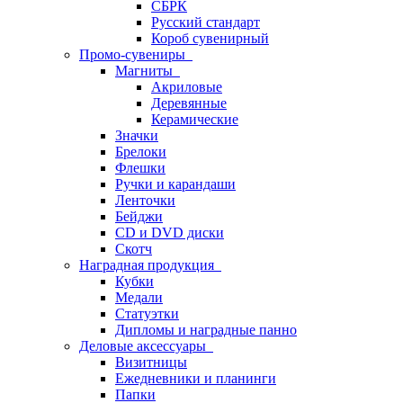
СБРК
Русский стандарт
Короб сувенирный
Промо-сувениры
Магниты
Акриловые
Деревянные
Керамические
Значки
Брелоки
Флешки
Ручки и карандаши
Ленточки
Бейджи
CD и DVD диски
Скотч
Наградная продукция
Кубки
Медали
Статуэтки
Дипломы и наградные панно
Деловые аксессуары
Визитницы
Ежедневники и планинги
Папки