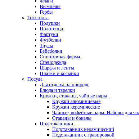
Флаги
Вымпелы
Гербы
Текстиль
Подушки
Полотенца
Фартуки
Футболки
Трусы
Бейсболки
Спортивная форма
Спецодежда
Шарфы и ленты
Платки и косынки
Посуда
Для отдыха на природе
Блюда и тарелки
Кружки, стаканы, чайные пары
Кружки алюминиевые
Кружки керамические
Чайные, кофейные пары. Наборы для ча
Стаканы и бокалы
Подстаканники
Подстаканник керамический
Подстаканник c гравировкой