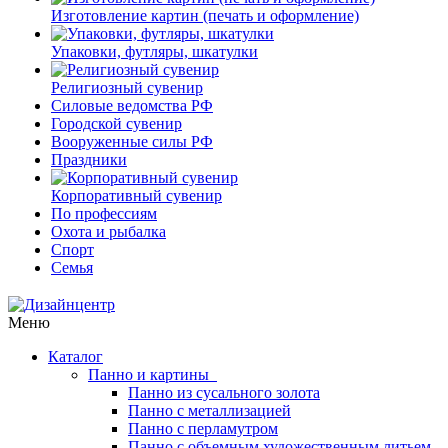
Изготовление картин (печать и оформление)
Упаковки, футляры, шкатулки
Религиозный сувенир
Силовые ведомства РФ
Городской сувенир
Вооруженные силы РФ
Праздники
Корпоративный сувенир
По профессиям
Охота и рыбалка
Спорт
Семья
Меню
Каталог
Панно и картины
Панно из сусального золота
Панно с металлизацией
Панно с перламутром
Панно с объемным художественным литьем