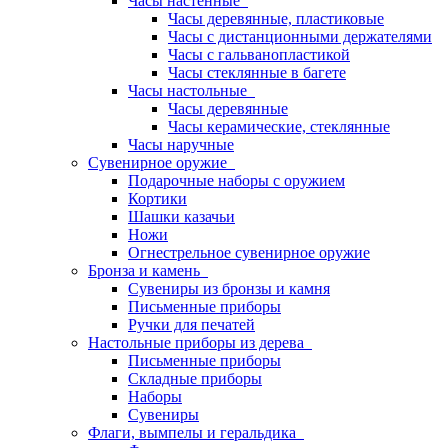
Часы настенные
Часы деревянные, пластиковые
Часы с дистанционными держателями
Часы с гальванопластикой
Часы стеклянные в багете
Часы настольные
Часы деревянные
Часы керамические, стеклянные
Часы наручные
Сувенирное оружие
Подарочные наборы с оружием
Кортики
Шашки казачьи
Ножи
Огнестрельное сувенирное оружие
Бронза и камень
Сувениры из бронзы и камня
Письменные приборы
Ручки для печатей
Настольные приборы из дерева
Письменные приборы
Складные приборы
Наборы
Сувениры
Флаги, вымпелы и геральдика