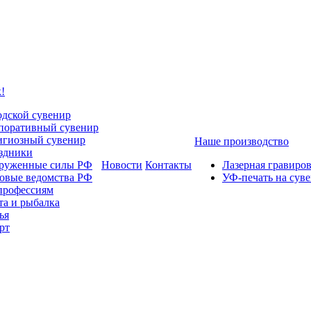
!
одской сувенир
поративный сувенир
игиозный сувенир
Наше производство
здники
руженные силы РФ
Новости
Контакты
Лазерная гравиро
овые ведомства РФ
УФ-печать на сув
профессиям
та и рыбалка
ья
рт