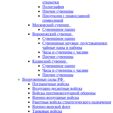
открытки
Полиграфия
Прочие сувениры
Продукция с православной
символикой
Московский сувенир
Сувенирное панно
Воронежский сувенир
Сувенирное панно
Сувенирные кружки, подстаканники,
чайные пары и наборы
Часы и сувениры с часами
Прочие сувениры
Казанский сувенир
Сувенирное панно
Часы и сувениры с часами
Прочие сувениры
Вооруженные силы РФ
Пограничные войска
Воздушно-десантные войска
Войска противовоздушной обороны
Военно-воздушные войска
Ракетные войска стратегического назначения
Военно-морской флот
Танковые войска