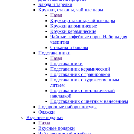
Блюда и тарелки
Кружки, стаканы, чайные пары
Назад
Кружки, стаканы, чайные пары
Кружки алюминиевые
Кружки керамические
Чайные, кофейные пары. Наборы для
чаепития
Стаканы и бокалы
Подстаканники
Назад
Подстаканники
Подстаканник керамический
Подстаканник c гравировкой
Подстаканник с художественным
литьем
Подстаканник с металлической
накладкой
Подстаканник с цветным нанесением
Подарочные наборы посуды
Фляжки
Вкусные подарки
Назад
Вкусные подарки
Чай сувенирный в тубусе