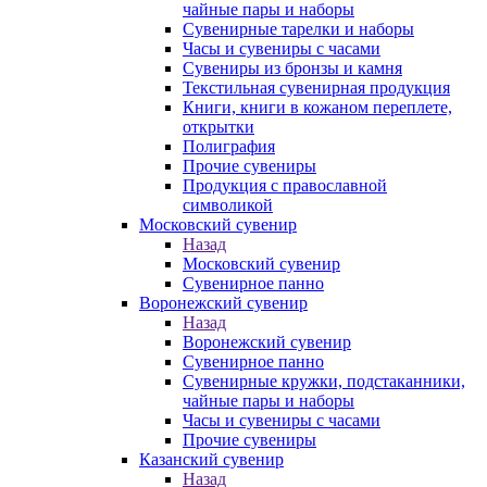
чайные пары и наборы
Сувенирные тарелки и наборы
Часы и сувениры с часами
Сувениры из бронзы и камня
Текстильная сувенирная продукция
Книги, книги в кожаном переплете,
открытки
Полиграфия
Прочие сувениры
Продукция с православной
символикой
Московский сувенир
Назад
Московский сувенир
Сувенирное панно
Воронежский сувенир
Назад
Воронежский сувенир
Сувенирное панно
Сувенирные кружки, подстаканники,
чайные пары и наборы
Часы и сувениры с часами
Прочие сувениры
Казанский сувенир
Назад