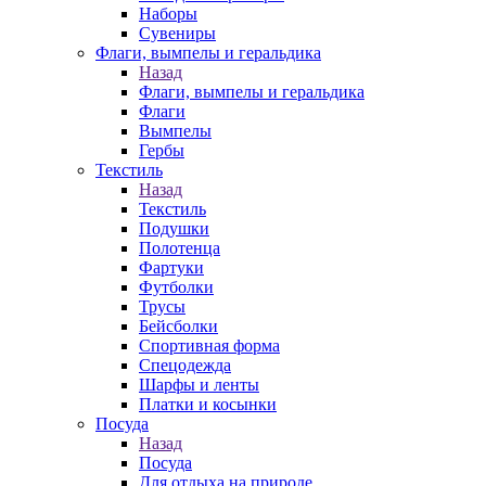
Наборы
Сувениры
Флаги, вымпелы и геральдика
Назад
Флаги, вымпелы и геральдика
Флаги
Вымпелы
Гербы
Текстиль
Назад
Текстиль
Подушки
Полотенца
Фартуки
Футболки
Трусы
Бейсболки
Спортивная форма
Спецодежда
Шарфы и ленты
Платки и косынки
Посуда
Назад
Посуда
Для отдыха на природе