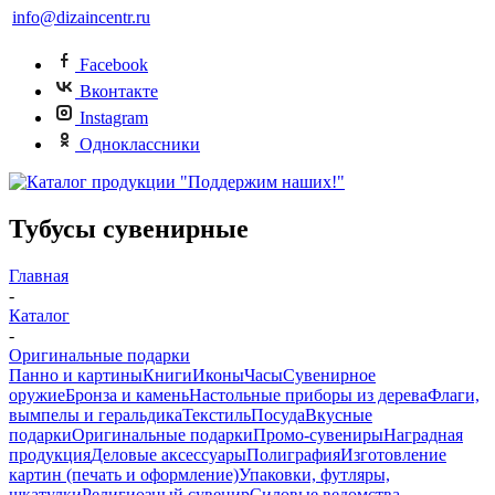
info@dizaincentr.ru
Facebook
Вконтакте
Instagram
Одноклассники
Тубусы сувенирные
Главная
-
Каталог
-
Оригинальные подарки
Панно и картины
Книги
Иконы
Часы
Сувенирное
оружие
Бронза и камень
Настольные приборы из дерева
Флаги,
вымпелы и геральдика
Текстиль
Посуда
Вкусные
подарки
Оригинальные подарки
Промо-сувениры
Наградная
продукция
Деловые аксессуары
Полиграфия
Изготовление
картин (печать и оформление)
Упаковки, футляры,
шкатулки
Религиозный сувенир
Силовые ведомства