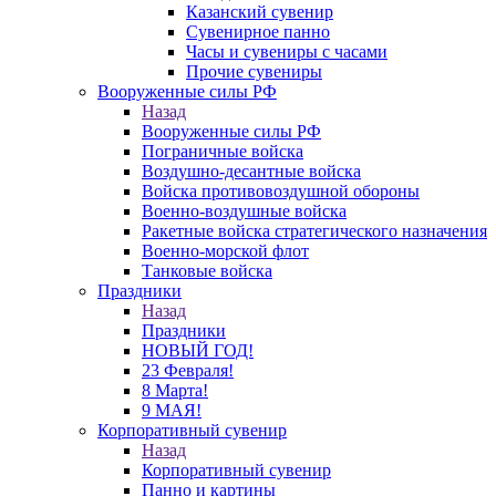
Казанский сувенир
Сувенирное панно
Часы и сувениры с часами
Прочие сувениры
Вооруженные силы РФ
Назад
Вооруженные силы РФ
Пограничные войска
Воздушно-десантные войска
Войска противовоздушной обороны
Военно-воздушные войска
Ракетные войска стратегического назначения
Военно-морской флот
Танковые войска
Праздники
Назад
Праздники
НОВЫЙ ГОД!
23 Февраля!
8 Марта!
9 МАЯ!
Корпоративный сувенир
Назад
Корпоративный сувенир
Панно и картины