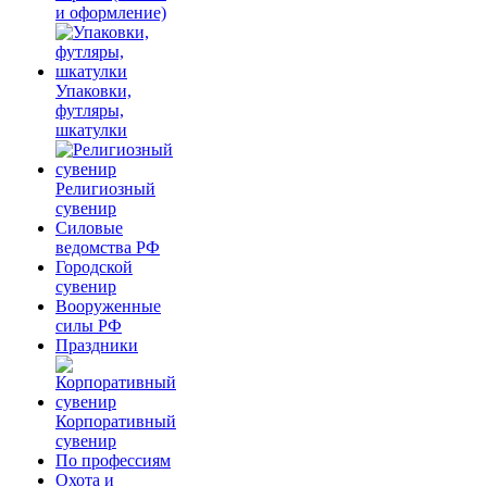
и оформление)
Упаковки,
футляры,
шкатулки
Религиозный
сувенир
Силовые
ведомства РФ
Городской
сувенир
Вооруженные
силы РФ
Праздники
Корпоративный
сувенир
По профессиям
Охота и