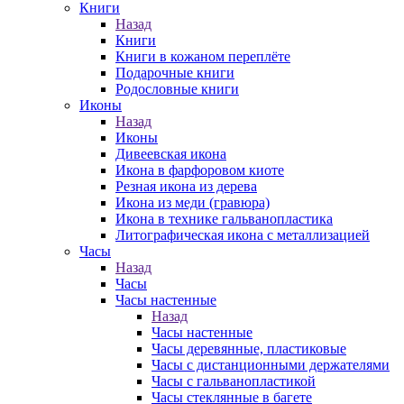
Книги
Назад
Книги
Книги в кожаном переплёте
Подарочные книги
Родословные книги
Иконы
Назад
Иконы
Дивеевская икона
Икона в фарфоровом киоте
Резная икона из дерева
Икона из меди (гравюра)
Икона в технике гальванопластика
Литографическая икона с металлизацией
Часы
Назад
Часы
Часы настенные
Назад
Часы настенные
Часы деревянные, пластиковые
Часы с дистанционными держателями
Часы с гальванопластикой
Часы стеклянные в багете