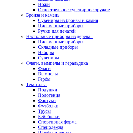
Ножи
Огнестрельное сувенирное оружие
Бронза и камень
Сувениры из бронзы и камня
Письменные приборы
Ручки для печатей
Настольные приборы из дерева
Письменные приборы
Складные приборы
Наборы
Сувениры
Флаги, вымпелы и геральдика
Флаги
Вымпелы
Гербы
Текстиль
Подушки
Полотенца
Фартуки
Футболки
Трусы
Бейсболки
Спортивная форма
Спецодежда
Шарфы и ленты