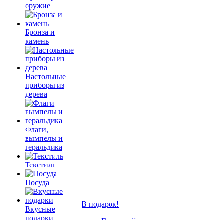
оружие
Бронза и
камень
Настольные
приборы из
дерева
Флаги,
вымпелы и
геральдика
Текстиль
Посуда
В подарок!
Вкусные
подарки