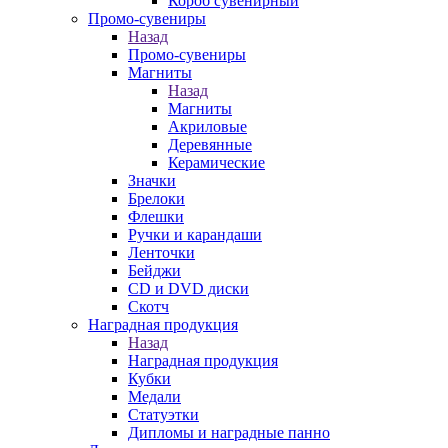
Короб сувенирный
Промо-сувениры
Назад
Промо-сувениры
Магниты
Назад
Магниты
Акриловые
Деревянные
Керамические
Значки
Брелоки
Флешки
Ручки и карандаши
Ленточки
Бейджи
CD и DVD диски
Скотч
Наградная продукция
Назад
Наградная продукция
Кубки
Медали
Статуэтки
Дипломы и наградные панно