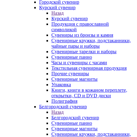
Городской сувенир
Курский сувенир
Назад
Курский сувенир
Продукция с православной
символикой
Сувениры из бронзы и камня
Сувенирные кружки, подстаканники,
чайные пары и наборы
Сувенирные тарелки и наборы
Сувенирные панно
Часы и сувениры с часами
Текстильная сувенирная продукция
Прочие сувениры
Сувенирные магниты
Упаковка
Книги, книги в кожаном переплете,
открытки, CD и DVD диски
Полиграфия
Белгородский сувенир
Назад
Белгородский сувенир
Сувенирные панно
Сувенирные магниты
Сувенирные кружки, подстаканники,