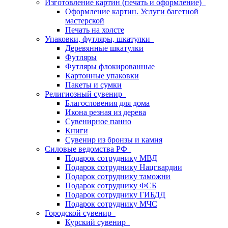
Изготовление картин (печать и оформление)
Оформление картин. Услуги багетной
мастерской
Печать на холсте
Упаковки, футляры, шкатулки
Деревянные шкатулки
Футляры
Футляры флокированные
Картонные упаковки
Пакеты и сумки
Религиозный сувенир
Благословения для дома
Икона резная из дерева
Сувенирное панно
Книги
Сувенир из бронзы и камня
Силовые ведомства РФ
Подарок сотруднику МВД
Подарок сотруднику Нацгвардии
Подарок сотруднику таможни
Подарок сотруднику ФСБ
Подарок сотруднику ГИБДД
Подарок сотруднику МЧС
Городской сувенир
Курский сувенир