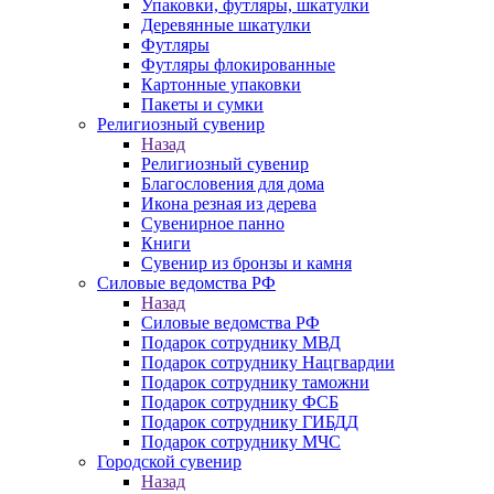
Упаковки, футляры, шкатулки
Деревянные шкатулки
Футляры
Футляры флокированные
Картонные упаковки
Пакеты и сумки
Религиозный сувенир
Назад
Религиозный сувенир
Благословения для дома
Икона резная из дерева
Сувенирное панно
Книги
Сувенир из бронзы и камня
Силовые ведомства РФ
Назад
Силовые ведомства РФ
Подарок сотруднику МВД
Подарок сотруднику Нацгвардии
Подарок сотруднику таможни
Подарок сотруднику ФСБ
Подарок сотруднику ГИБДД
Подарок сотруднику МЧС
Городской сувенир
Назад