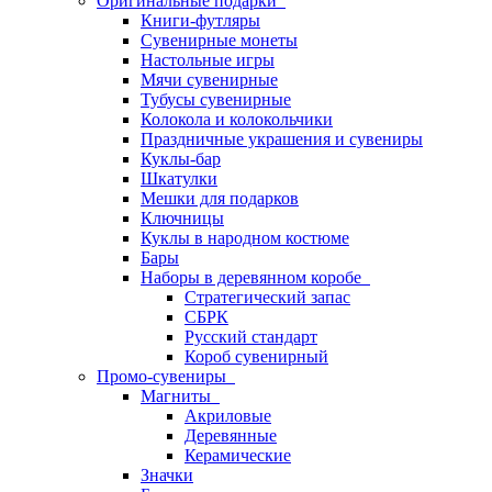
Оригинальные подарки
Книги-футляры
Сувенирные монеты
Настольные игры
Мячи сувенирные
Тубусы сувенирные
Колокола и колокольчики
Праздничные украшения и сувениры
Куклы-бар
Шкатулки
Мешки для подарков
Ключницы
Куклы в народном костюме
Бары
Наборы в деревянном коробе
Стратегический запас
СБРК
Русский стандарт
Короб сувенирный
Промо-сувениры
Магниты
Акриловые
Деревянные
Керамические
Значки