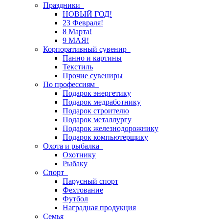
Праздники
НОВЫЙ ГОД!
23 Февраля!
8 Марта!
9 МАЯ!
Корпоративный сувенир
Панно и картины
Текстиль
Прочие сувениры
По профессиям
Подарок энергетику
Подарок медработнику
Подарок строителю
Подарок металлургу
Подарок железнодорожнику
Подарок компьютерщику
Охота и рыбалка
Охотнику
Рыбаку
Спорт
Парусный спорт
Фехтование
Футбол
Наградная продукция
Семья