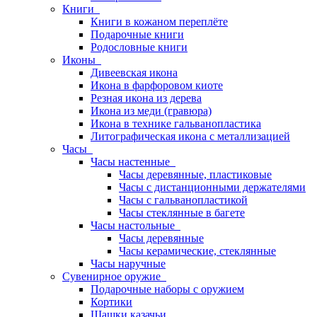
Книги
Книги в кожаном переплёте
Подарочные книги
Родословные книги
Иконы
Дивеевская икона
Икона в фарфоровом киоте
Резная икона из дерева
Икона из меди (гравюра)
Икона в технике гальванопластика
Литографическая икона с металлизацией
Часы
Часы настенные
Часы деревянные, пластиковые
Часы с дистанционными держателями
Часы с гальванопластикой
Часы стеклянные в багете
Часы настольные
Часы деревянные
Часы керамические, стеклянные
Часы наручные
Сувенирное оружие
Подарочные наборы с оружием
Кортики
Шашки казачьи