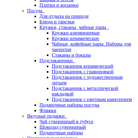
Платки и косынки
Посуда
Для отдыха на природе
Блюда и тарелки
Кружки, стаканы, чайные пары
Кружки алюминиевые
Кружки керамические
Чайные, кофейные пары. Наборы для
чаепития
Стаканы и бокалы
Подстаканники
Подстаканник керамический
Подстаканник c гравировкой
Подстаканник с художественным
литьем
Подстаканник с металлической
накладкой
Подстаканник с цветным нанесением
Подарочные наборы посуды
Фляжки
Вкусные подарки
Чай сувенирный в тубусе
Шоколад сувенирный
Подарочные наборы