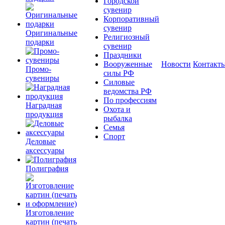
Городской
сувенир
Корпоративный
сувенир
Оригинальные
Религиозный
подарки
сувенир
Праздники
Вооруженные
Новости
Контакт
Промо-
силы РФ
сувениры
Силовые
ведомства РФ
По профессиям
Наградная
Охота и
продукция
рыбалка
Семья
Спорт
Деловые
аксессуары
Полиграфия
Изготовление
картин (печать