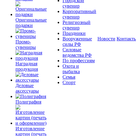
Городской
сувенир
Корпоративный
сувенир
Оригинальные
Религиозный
подарки
сувенир
Праздники
Вооруженные
Новости
Контакт
Промо-
силы РФ
сувениры
Силовые
ведомства РФ
По профессиям
Наградная
Охота и
продукция
рыбалка
Семья
Спорт
Деловые
аксессуары
Полиграфия
Изготовление
картин (печать