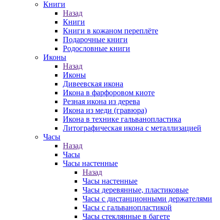
Книги
Назад
Книги
Книги в кожаном переплёте
Подарочные книги
Родословные книги
Иконы
Назад
Иконы
Дивеевская икона
Икона в фарфоровом киоте
Резная икона из дерева
Икона из меди (гравюра)
Икона в технике гальванопластика
Литографическая икона с металлизацией
Часы
Назад
Часы
Часы настенные
Назад
Часы настенные
Часы деревянные, пластиковые
Часы с дистанционными держателями
Часы с гальванопластикой
Часы стеклянные в багете