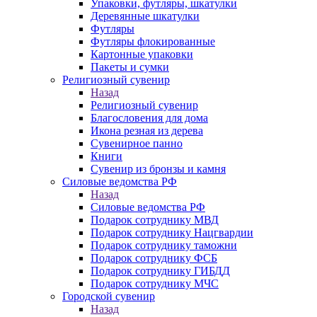
Упаковки, футляры, шкатулки
Деревянные шкатулки
Футляры
Футляры флокированные
Картонные упаковки
Пакеты и сумки
Религиозный сувенир
Назад
Религиозный сувенир
Благословения для дома
Икона резная из дерева
Сувенирное панно
Книги
Сувенир из бронзы и камня
Силовые ведомства РФ
Назад
Силовые ведомства РФ
Подарок сотруднику МВД
Подарок сотруднику Нацгвардии
Подарок сотруднику таможни
Подарок сотруднику ФСБ
Подарок сотруднику ГИБДД
Подарок сотруднику МЧС
Городской сувенир
Назад