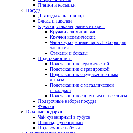
Платки и косынки
Посуда
Для отдыха на природе
Блюда и тарелки
Кружки, стаканы, чайные пары
Кружки алюминиевые
Кружки керамические
Чайные, кофейные пары. Наборы для
чаепития
Стаканы и бокалы
Подстаканники
Подстаканник керамический
Подстаканник c гравировкой
Подстаканник с художественным
литьем
Подстаканник с металлической
накладкой
Подстаканник с цветным нанесением
Подарочные наборы посуды
Фляжки
Вкусные подарки
Чай сувенирный в тубусе
Шоколад сувенирный
Подарочные наборы