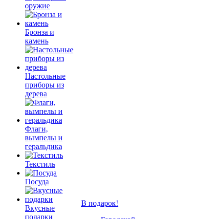
оружие
Бронза и
камень
Настольные
приборы из
дерева
Флаги,
вымпелы и
геральдика
Текстиль
Посуда
В подарок!
Вкусные
подарки