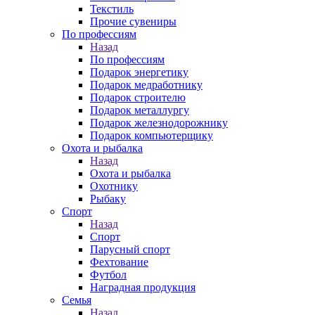
Текстиль
Прочие сувениры
По профессиям
Назад
По профессиям
Подарок энергетику
Подарок медработнику
Подарок строителю
Подарок металлургу
Подарок железнодорожнику
Подарок компьютерщику
Охота и рыбалка
Назад
Охота и рыбалка
Охотнику
Рыбаку
Спорт
Назад
Спорт
Парусный спорт
Фехтование
Футбол
Наградная продукция
Семья
Назад