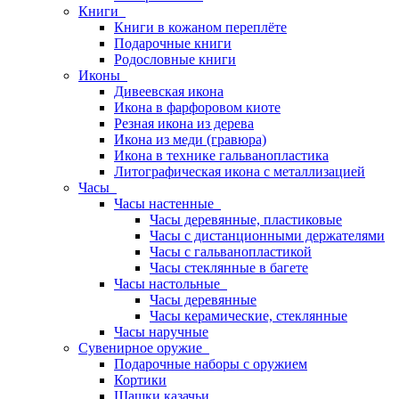
Книги
Книги в кожаном переплёте
Подарочные книги
Родословные книги
Иконы
Дивеевская икона
Икона в фарфоровом киоте
Резная икона из дерева
Икона из меди (гравюра)
Икона в технике гальванопластика
Литографическая икона с металлизацией
Часы
Часы настенные
Часы деревянные, пластиковые
Часы с дистанционными держателями
Часы с гальванопластикой
Часы стеклянные в багете
Часы настольные
Часы деревянные
Часы керамические, стеклянные
Часы наручные
Сувенирное оружие
Подарочные наборы с оружием
Кортики
Шашки казачьи