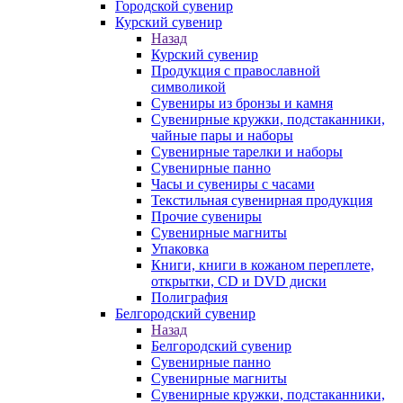
Городской сувенир
Курский сувенир
Назад
Курский сувенир
Продукция с православной
символикой
Сувениры из бронзы и камня
Сувенирные кружки, подстаканники,
чайные пары и наборы
Сувенирные тарелки и наборы
Сувенирные панно
Часы и сувениры с часами
Текстильная сувенирная продукция
Прочие сувениры
Сувенирные магниты
Упаковка
Книги, книги в кожаном переплете,
открытки, CD и DVD диски
Полиграфия
Белгородский сувенир
Назад
Белгородский сувенир
Сувенирные панно
Сувенирные магниты
Сувенирные кружки, подстаканники,