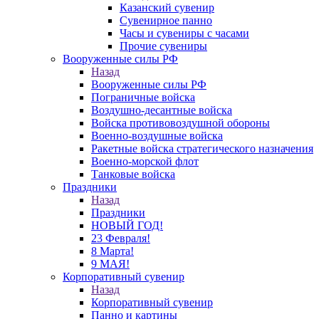
Казанский сувенир
Сувенирное панно
Часы и сувениры с часами
Прочие сувениры
Вооруженные силы РФ
Назад
Вооруженные силы РФ
Пограничные войска
Воздушно-десантные войска
Войска противовоздушной обороны
Военно-воздушные войска
Ракетные войска стратегического назначения
Военно-морской флот
Танковые войска
Праздники
Назад
Праздники
НОВЫЙ ГОД!
23 Февраля!
8 Марта!
9 МАЯ!
Корпоративный сувенир
Назад
Корпоративный сувенир
Панно и картины