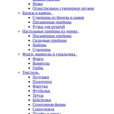
Ножи
Огнестрельное сувенирное оружие
Бронза и камень
Сувениры из бронзы и камня
Письменные приборы
Ручки для печатей
Настольные приборы из дерева
Письменные приборы
Складные приборы
Наборы
Сувениры
Флаги, вымпелы и геральдика
Флаги
Вымпелы
Гербы
Текстиль
Подушки
Полотенца
Фартуки
Футболки
Трусы
Бейсболки
Спортивная форма
Спецодежда
Шарфы и ленты