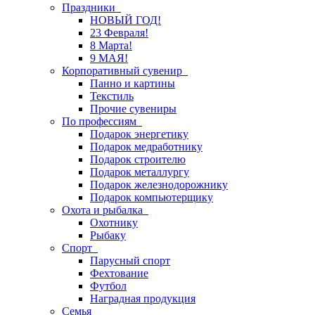
Праздники
НОВЫЙ ГОД!
23 Февраля!
8 Марта!
9 МАЯ!
Корпоративный сувенир
Панно и картины
Текстиль
Прочие сувениры
По профессиям
Подарок энергетику
Подарок медработнику
Подарок строителю
Подарок металлургу
Подарок железнодорожнику
Подарок компьютерщику
Охота и рыбалка
Охотнику
Рыбаку
Спорт
Парусный спорт
Фехтование
Футбол
Наградная продукция
Семья