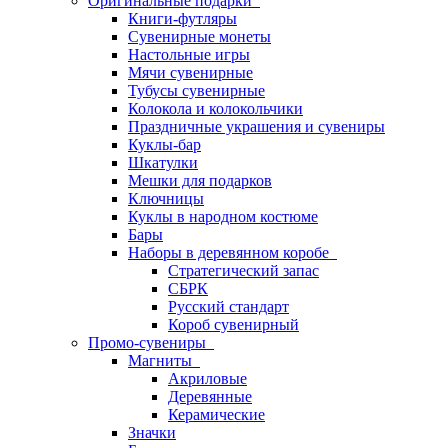
Оригинальные подарки
Книги-футляры
Сувенирные монеты
Настольные игры
Мячи сувенирные
Тубусы сувенирные
Колокола и колокольчики
Праздничные украшения и сувениры
Куклы-бар
Шкатулки
Мешки для подарков
Ключницы
Куклы в народном костюме
Бары
Наборы в деревянном коробе
Стратегический запас
СБРК
Русский стандарт
Короб сувенирный
Промо-сувениры
Магниты
Акриловые
Деревянные
Керамические
Значки