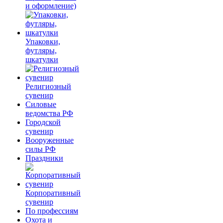
и оформление)
Упаковки,
футляры,
шкатулки
Религиозный
сувенир
Силовые
ведомства РФ
Городской
сувенир
Вооруженные
силы РФ
Праздники
Корпоративный
сувенир
По профессиям
Охота и