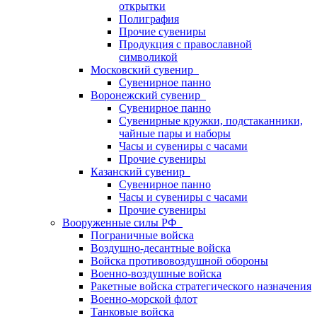
открытки
Полиграфия
Прочие сувениры
Продукция с православной
символикой
Московский сувенир
Сувенирное панно
Воронежский сувенир
Сувенирное панно
Сувенирные кружки, подстаканники,
чайные пары и наборы
Часы и сувениры с часами
Прочие сувениры
Казанский сувенир
Сувенирное панно
Часы и сувениры с часами
Прочие сувениры
Вооруженные силы РФ
Пограничные войска
Воздушно-десантные войска
Войска противовоздушной обороны
Военно-воздушные войска
Ракетные войска стратегического назначения
Военно-морской флот
Танковые войска