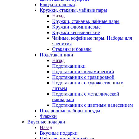
Блюда и тарелки
Кружки, стаканы, чайные пары
Назад
Кружки, стаканы, чайные пары
Кружки алюминиевые
Кружки керамические
Чайные, кофейные пары. Наборы для
чаепития
Стаканы и бокалы
Подстаканники
Назад
Подстаканники
Подстаканник керамический
Подстаканник c гравировкой
Подстаканник с художественным
литьем
Подстаканник с металлической
накладкой
Подстаканник с цветным нанесением
Подарочные наборы посуды
Фляжки
Вкусные подарки
Назад
Вкусные подарки
Чай сувенирный в тубусе