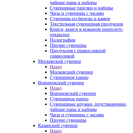
чайные пары и наборы
Сувенирные тарелки и наборы
Часы и сувениры с часами
Сувениры из бронзы и камня
Текстильная сувенирная продукция
Книги, книги в кожаном переплете,
открытки
Полиграфия
Прочие сувениры
Продукция с православной
символикой
Московский сувенир
Назад
Московский сувенир
Сувенирное панно
Воронежский сувенир
Назад
Воронежский сувенир
Сувенирное панно
Сувенирные кружки, подстаканники,
чайные пары и наборы
Часы и сувениры с часами
Прочие сувениры
Казанский сувенир
Назад