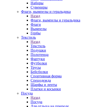
Наборы
Сувениры
Флаги, вымпелы и геральдика
Назад
Флаги, вымпелы и геральдика
Флаги
Вымпелы
Гербы
Текстиль
Назад
Текстиль
Подушки
Полотенца
Фартуки
Футболки
Трусы
Бейсболки
Спортивная форма
Спецодежда
Шарфы и ленты
Платки и косынки
Посуда
Назад
Посуда
Для отдыха на природе