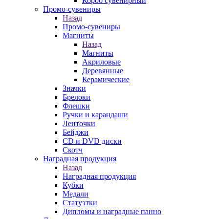
Короб сувенирный
Промо-сувениры
Назад
Промо-сувениры
Магниты
Назад
Магниты
Акриловые
Деревянные
Керамические
Значки
Брелоки
Флешки
Ручки и карандаши
Ленточки
Бейджи
CD и DVD диски
Скотч
Наградная продукция
Назад
Наградная продукция
Кубки
Медали
Статуэтки
Дипломы и наградные панно