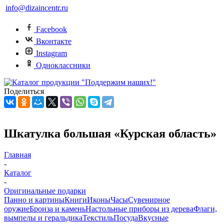
info@dizaincentr.ru
Facebook
Вконтакте
Instagram
Одноклассники
Поделиться
Шкатулка большая «Курская область»
Главная
-
Каталог
-
Оригинальные подарки
Панно и картины
Книги
Иконы
Часы
Сувенирное
оружие
Бронза и камень
Настольные приборы из дерева
Флаги,
вымпелы и геральдика
Текстиль
Посуда
Вкусные