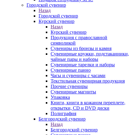
Городской сувенир
Назад
Городской сувенир
Курский сувенир
Назад
Курский сувенир
Продукция с православной
символикой
Сувениры из бронзы и камня
Сувенирные кружки, подстаканники,
чайные пары и наборы
Сувенирные тарелки и наборы
Сувенирные панно
Часы и сувениры с часами
Текстильная сувенирная продукция
Прочие сувениры
Сувенирные магниты
Упаковка
Книги, книги в кожаном переплете,
открытки, CD и DVD диски
Полиграфия
Белгородский сувенир
Назад
Белгородский сувенир