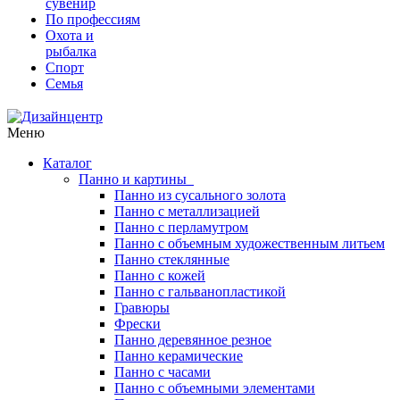
сувенир
По профессиям
Охота и
рыбалка
Спорт
Семья
Меню
Каталог
Панно и картины
Панно из сусального золота
Панно с металлизацией
Панно с перламутром
Панно с объемным художественным литьем
Панно стеклянные
Панно с кожей
Панно с гальванопластикой
Гравюры
Фрески
Панно деревянное резное
Панно керамические
Панно с часами
Панно с объемными элементами