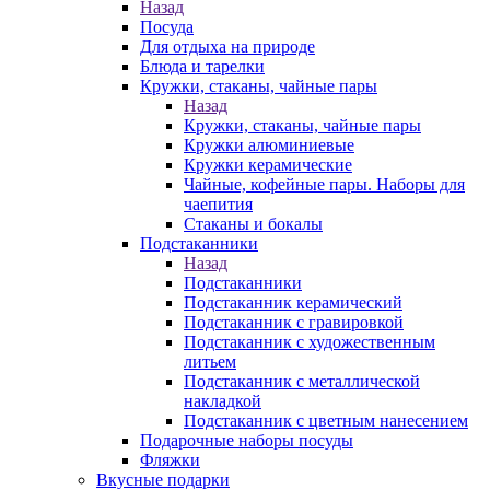
Назад
Посуда
Для отдыха на природе
Блюда и тарелки
Кружки, стаканы, чайные пары
Назад
Кружки, стаканы, чайные пары
Кружки алюминиевые
Кружки керамические
Чайные, кофейные пары. Наборы для
чаепития
Стаканы и бокалы
Подстаканники
Назад
Подстаканники
Подстаканник керамический
Подстаканник c гравировкой
Подстаканник с художественным
литьем
Подстаканник с металлической
накладкой
Подстаканник с цветным нанесением
Подарочные наборы посуды
Фляжки
Вкусные подарки