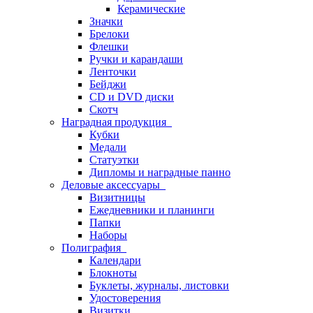
Керамические
Значки
Брелоки
Флешки
Ручки и карандаши
Ленточки
Бейджи
CD и DVD диски
Скотч
Наградная продукция
Кубки
Медали
Статуэтки
Дипломы и наградные панно
Деловые аксессуары
Визитницы
Ежедневники и планинги
Папки
Наборы
Полиграфия
Календари
Блокноты
Буклеты, журналы, листовки
Удостоверения
Визитки