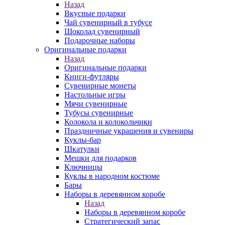
Назад
Вкусные подарки
Чай сувенирный в тубусе
Шоколад сувенирный
Подарочные наборы
Оригинальные подарки
Назад
Оригинальные подарки
Книги-футляры
Сувенирные монеты
Настольные игры
Мячи сувенирные
Тубусы сувенирные
Колокола и колокольчики
Праздничные украшения и сувениры
Куклы-бар
Шкатулки
Мешки для подарков
Ключницы
Куклы в народном костюме
Бары
Наборы в деревянном коробе
Назад
Наборы в деревянном коробе
Стратегический запас