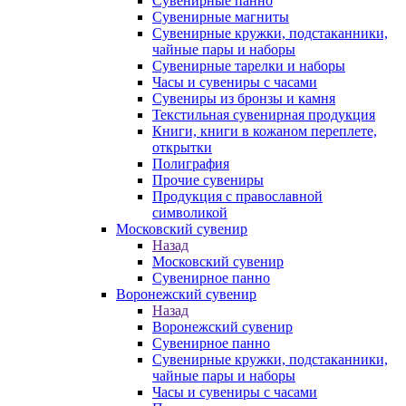
Сувенирные панно
Сувенирные магниты
Сувенирные кружки, подстаканники,
чайные пары и наборы
Сувенирные тарелки и наборы
Часы и сувениры с часами
Сувениры из бронзы и камня
Текстильная сувенирная продукция
Книги, книги в кожаном переплете,
открытки
Полиграфия
Прочие сувениры
Продукция с православной
символикой
Московский сувенир
Назад
Московский сувенир
Сувенирное панно
Воронежский сувенир
Назад
Воронежский сувенир
Сувенирное панно
Сувенирные кружки, подстаканники,
чайные пары и наборы
Часы и сувениры с часами