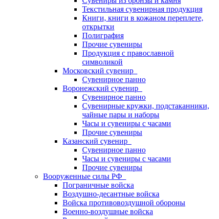
Сувениры из бронзы и камня
Текстильная сувенирная продукция
Книги, книги в кожаном переплете,
открытки
Полиграфия
Прочие сувениры
Продукция с православной
символикой
Московский сувенир
Сувенирное панно
Воронежский сувенир
Сувенирное панно
Сувенирные кружки, подстаканники,
чайные пары и наборы
Часы и сувениры с часами
Прочие сувениры
Казанский сувенир
Сувенирное панно
Часы и сувениры с часами
Прочие сувениры
Вооруженные силы РФ
Пограничные войска
Воздушно-десантные войска
Войска противовоздушной обороны
Военно-воздушные войска