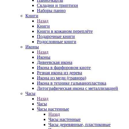
Панно-карты
Складни и триптихи
Наборы панно
Книги
Назад
Книги
Книги в кожаном переплёте
Подарочные книги
Родословные книги
Иконы
Назад
Иконы
Дивеевская икона
Икона в фарфоровом киоте
Резная икона из дерева
Икона из меди (гравюра)
Икона в технике гальванопластика
Литографическая икона с металлизацией
Часы
Назад
Часы
Часы настенные
Назад
Часы настенные
Часы деревянные, пластиковые