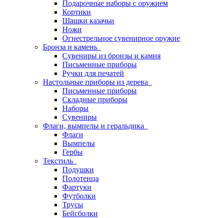
Подарочные наборы с оружием
Кортики
Шашки казачьи
Ножи
Огнестрельное сувенирное оружие
Бронза и камень
Сувениры из бронзы и камня
Письменные приборы
Ручки для печатей
Настольные приборы из дерева
Письменные приборы
Складные приборы
Наборы
Сувениры
Флаги, вымпелы и геральдика
Флаги
Вымпелы
Гербы
Текстиль
Подушки
Полотенца
Фартуки
Футболки
Трусы
Бейсболки