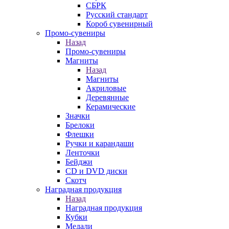
СБРК
Русский стандарт
Короб сувенирный
Промо-сувениры
Назад
Промо-сувениры
Магниты
Назад
Магниты
Акриловые
Деревянные
Керамические
Значки
Брелоки
Флешки
Ручки и карандаши
Ленточки
Бейджи
CD и DVD диски
Скотч
Наградная продукция
Назад
Наградная продукция
Кубки
Медали