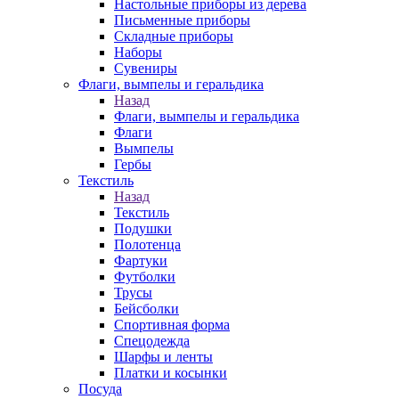
Настольные приборы из дерева
Письменные приборы
Складные приборы
Наборы
Сувениры
Флаги, вымпелы и геральдика
Назад
Флаги, вымпелы и геральдика
Флаги
Вымпелы
Гербы
Текстиль
Назад
Текстиль
Подушки
Полотенца
Фартуки
Футболки
Трусы
Бейсболки
Спортивная форма
Спецодежда
Шарфы и ленты
Платки и косынки
Посуда