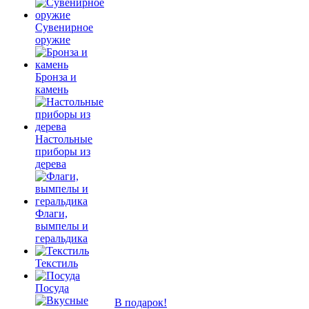
Сувенирное
оружие
Бронза и
камень
Настольные
приборы из
дерева
Флаги,
вымпелы и
геральдика
Текстиль
Посуда
В подарок!