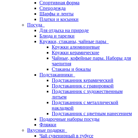
Спортивная форма
Спецодежда
Шарфы и ленты
Платки и косынки
Посуда
Для отдыха на природе
Блюда и тарелки
Кружки, стаканы, чайные пары
Кружки алюминиевые
Кружки керамические
Чайные, кофейные пары. Наборы для
чаепития
Стаканы и бокалы
Подстаканники
Подстаканник керамический
Подстаканник c гравировкой
Подстаканник с художественным
литьем
Подстаканник с металлической
накладкой
Подстаканник с цветным нанесением
Подарочные наборы посуды
Фляжки
Вкусные подарки
Чай сувенирный в тубусе