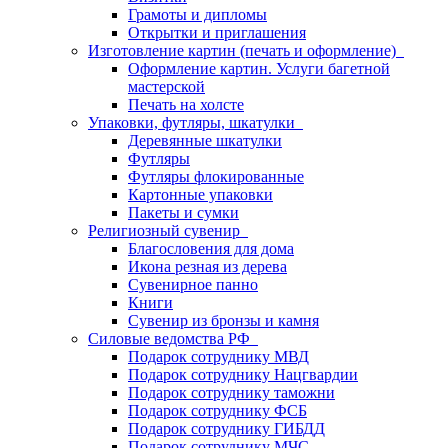
Грамоты и дипломы
Открытки и приглашения
Изготовление картин (печать и оформление)
Оформление картин. Услуги багетной
мастерской
Печать на холсте
Упаковки, футляры, шкатулки
Деревянные шкатулки
Футляры
Футляры флокированные
Картонные упаковки
Пакеты и сумки
Религиозный сувенир
Благословения для дома
Икона резная из дерева
Сувенирное панно
Книги
Сувенир из бронзы и камня
Силовые ведомства РФ
Подарок сотруднику МВД
Подарок сотруднику Нацгвардии
Подарок сотруднику таможни
Подарок сотруднику ФСБ
Подарок сотруднику ГИБДД
Подарок сотруднику МЧС