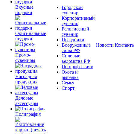
Вкусные
Городской
подарки
сувенир
Корпоративный
сувенир
Религиозный
Оригинальные
сувенир
подарки
Праздники
Вооруженные
Новости
Контакт
силы РФ
Промо-
Силовые
сувениры
ведомства РФ
По профессиям
Охота и
Наградная
рыбалка
продукция
Семья
Спорт
Деловые
аксессуары
Полиграфия