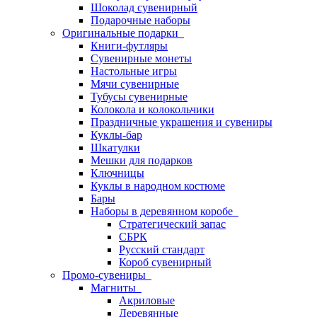
Шоколад сувенирный
Подарочные наборы
Оригинальные подарки
Книги-футляры
Сувенирные монеты
Настольные игры
Мячи сувенирные
Тубусы сувенирные
Колокола и колокольчики
Праздничные украшения и сувениры
Куклы-бар
Шкатулки
Мешки для подарков
Ключницы
Куклы в народном костюме
Бары
Наборы в деревянном коробе
Стратегический запас
СБРК
Русский стандарт
Короб сувенирный
Промо-сувениры
Магниты
Акриловые
Деревянные