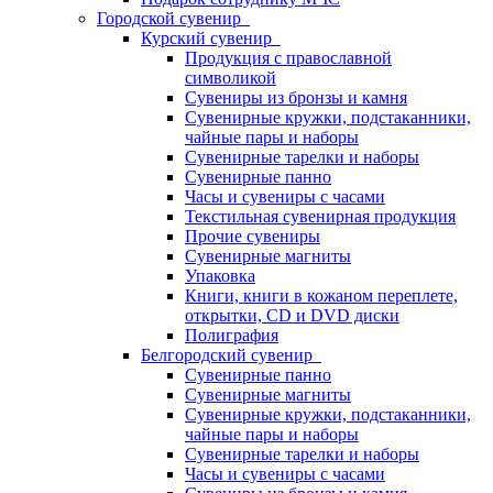
Городской сувенир
Курский сувенир
Продукция с православной
символикой
Сувениры из бронзы и камня
Сувенирные кружки, подстаканники,
чайные пары и наборы
Сувенирные тарелки и наборы
Сувенирные панно
Часы и сувениры с часами
Текстильная сувенирная продукция
Прочие сувениры
Сувенирные магниты
Упаковка
Книги, книги в кожаном переплете,
открытки, CD и DVD диски
Полиграфия
Белгородский сувенир
Сувенирные панно
Сувенирные магниты
Сувенирные кружки, подстаканники,
чайные пары и наборы
Сувенирные тарелки и наборы
Часы и сувениры с часами