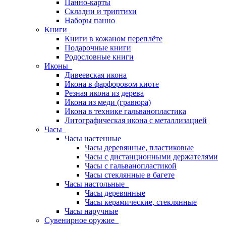
Панно-карты
Складни и триптихи
Наборы панно
Книги
Книги в кожаном переплёте
Подарочные книги
Родословные книги
Иконы
Дивеевская икона
Икона в фарфоровом киоте
Резная икона из дерева
Икона из меди (гравюра)
Икона в технике гальванопластика
Литографическая икона с металлизацией
Часы
Часы настенные
Часы деревянные, пластиковые
Часы с дистанционными держателями
Часы с гальванопластикой
Часы стеклянные в багете
Часы настольные
Часы деревянные
Часы керамические, стеклянные
Часы наручные
Сувенирное оружие