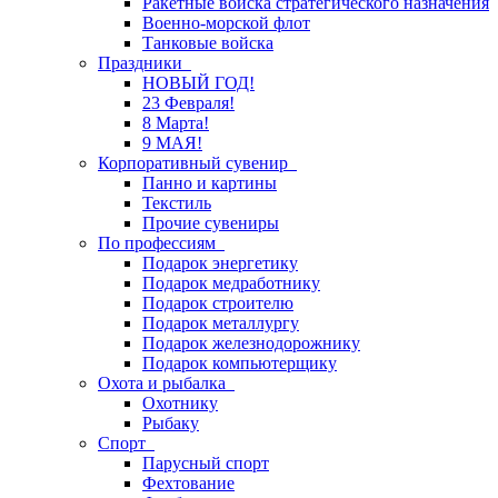
Ракетные войска стратегического назначения
Военно-морской флот
Танковые войска
Праздники
НОВЫЙ ГОД!
23 Февраля!
8 Марта!
9 МАЯ!
Корпоративный сувенир
Панно и картины
Текстиль
Прочие сувениры
По профессиям
Подарок энергетику
Подарок медработнику
Подарок строителю
Подарок металлургу
Подарок железнодорожнику
Подарок компьютерщику
Охота и рыбалка
Охотнику
Рыбаку
Спорт
Парусный спорт
Фехтование