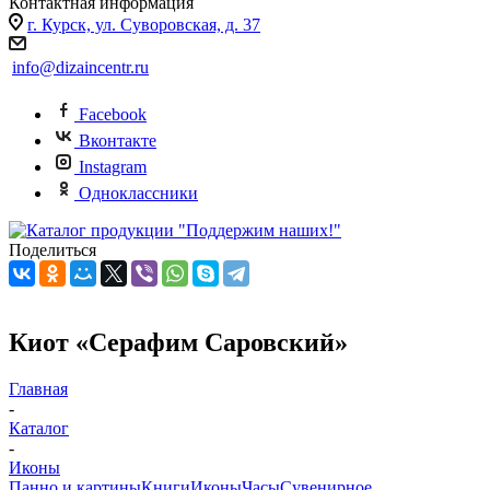
Контактная информация
г. Курск, ул. Суворовская, д. 37
info@dizaincentr.ru
Facebook
Вконтакте
Instagram
Одноклассники
Поделиться
Киот «Серафим Саровский»
Главная
-
Каталог
-
Иконы
Панно и картины
Книги
Иконы
Часы
Сувенирное