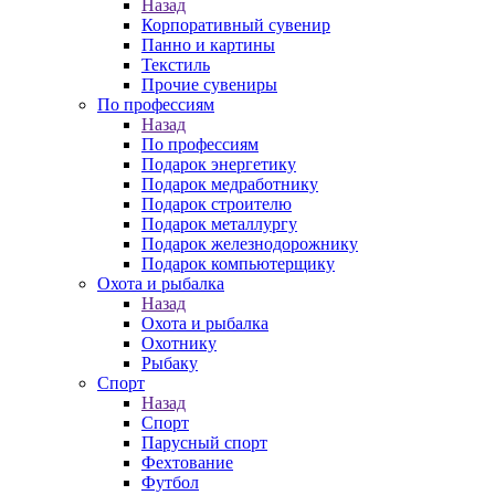
Назад
Корпоративный сувенир
Панно и картины
Текстиль
Прочие сувениры
По профессиям
Назад
По профессиям
Подарок энергетику
Подарок медработнику
Подарок строителю
Подарок металлургу
Подарок железнодорожнику
Подарок компьютерщику
Охота и рыбалка
Назад
Охота и рыбалка
Охотнику
Рыбаку
Спорт
Назад
Спорт
Парусный спорт
Фехтование
Футбол