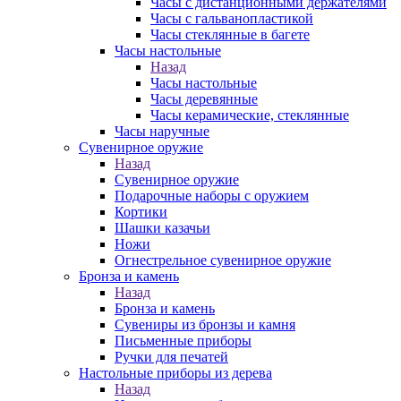
Часы с дистанционными держателями
Часы с гальванопластикой
Часы стеклянные в багете
Часы настольные
Назад
Часы настольные
Часы деревянные
Часы керамические, стеклянные
Часы наручные
Сувенирное оружие
Назад
Сувенирное оружие
Подарочные наборы с оружием
Кортики
Шашки казачьи
Ножи
Огнестрельное сувенирное оружие
Бронза и камень
Назад
Бронза и камень
Сувениры из бронзы и камня
Письменные приборы
Ручки для печатей
Настольные приборы из дерева
Назад