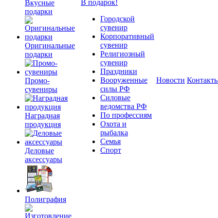
В подарок!
Вкусные
подарки
Городской
сувенир
Корпоративный
сувенир
Оригинальные
Религиозный
подарки
сувенир
Праздники
Вооруженные
Новости
Контакт
Промо-
силы РФ
сувениры
Силовые
ведомства РФ
По профессиям
Наградная
Охота и
продукция
рыбалка
Семья
Спорт
Деловые
аксессуары
Полиграфия