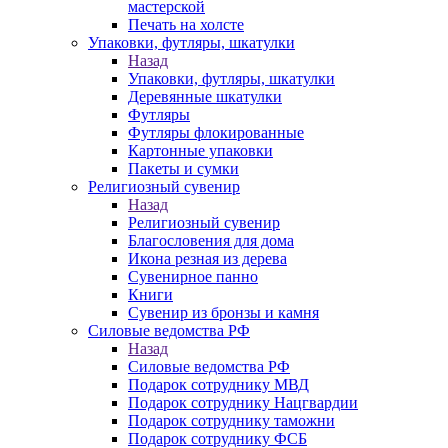
мастерской
Печать на холсте
Упаковки, футляры, шкатулки
Назад
Упаковки, футляры, шкатулки
Деревянные шкатулки
Футляры
Футляры флокированные
Картонные упаковки
Пакеты и сумки
Религиозный сувенир
Назад
Религиозный сувенир
Благословения для дома
Икона резная из дерева
Сувенирное панно
Книги
Сувенир из бронзы и камня
Силовые ведомства РФ
Назад
Силовые ведомства РФ
Подарок сотруднику МВД
Подарок сотруднику Нацгвардии
Подарок сотруднику таможни
Подарок сотруднику ФСБ