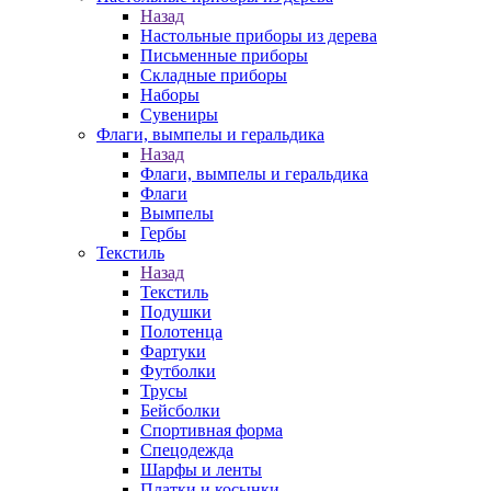
Назад
Настольные приборы из дерева
Письменные приборы
Складные приборы
Наборы
Сувениры
Флаги, вымпелы и геральдика
Назад
Флаги, вымпелы и геральдика
Флаги
Вымпелы
Гербы
Текстиль
Назад
Текстиль
Подушки
Полотенца
Фартуки
Футболки
Трусы
Бейсболки
Спортивная форма
Спецодежда
Шарфы и ленты
Платки и косынки