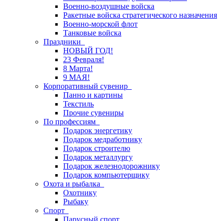
Военно-воздушные войска
Ракетные войска стратегического назначения
Военно-морской флот
Танковые войска
Праздники
НОВЫЙ ГОД!
23 Февраля!
8 Марта!
9 МАЯ!
Корпоративный сувенир
Панно и картины
Текстиль
Прочие сувениры
По профессиям
Подарок энергетику
Подарок медработнику
Подарок строителю
Подарок металлургу
Подарок железнодорожнику
Подарок компьютерщику
Охота и рыбалка
Охотнику
Рыбаку
Спорт
Парусный спорт