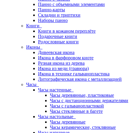
Панно с объемными элементами
Панно-карты
Складни и триптихи
Наборы панно
Книги
Книги в кожаном переплёте
Подарочные книги
Родословные книги
Иконы
Дивеевская икона
Икона в фарфоровом киоте
Резная икона из дерева
Икона из меди (гравюра)
Икона в технике гальванопластика
Литографическая икона с металлизацией
Часы
Часы настенные
Часы деревянные, пластиковые
Часы с дистанционными держателями
Часы с гальванопластикой
Часы стеклянные в багете
Часы настольные
Часы деревянные
Часы керамические, стеклянные
Часы наручные