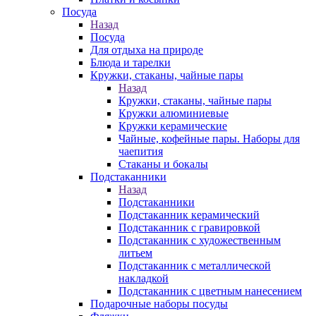
Посуда
Назад
Посуда
Для отдыха на природе
Блюда и тарелки
Кружки, стаканы, чайные пары
Назад
Кружки, стаканы, чайные пары
Кружки алюминиевые
Кружки керамические
Чайные, кофейные пары. Наборы для
чаепития
Стаканы и бокалы
Подстаканники
Назад
Подстаканники
Подстаканник керамический
Подстаканник c гравировкой
Подстаканник с художественным
литьем
Подстаканник с металлической
накладкой
Подстаканник с цветным нанесением
Подарочные наборы посуды