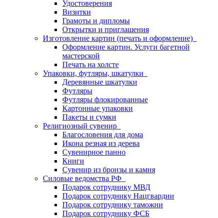
Удостоверения
Визитки
Грамоты и дипломы
Открытки и приглашения
Изготовление картин (печать и оформление)
Оформление картин. Услуги багетной
мастерской
Печать на холсте
Упаковки, футляры, шкатулки
Деревянные шкатулки
Футляры
Футляры флокированные
Картонные упаковки
Пакеты и сумки
Религиозный сувенир
Благословения для дома
Икона резная из дерева
Сувенирное панно
Книги
Сувенир из бронзы и камня
Силовые ведомства РФ
Подарок сотруднику МВД
Подарок сотруднику Нацгвардии
Подарок сотруднику таможни
Подарок сотруднику ФСБ