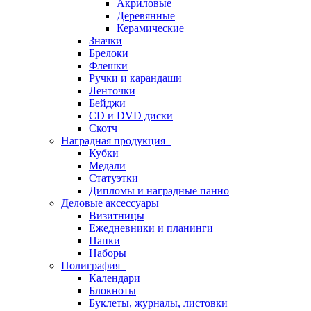
Акриловые
Деревянные
Керамические
Значки
Брелоки
Флешки
Ручки и карандаши
Ленточки
Бейджи
CD и DVD диски
Скотч
Наградная продукция
Кубки
Медали
Статуэтки
Дипломы и наградные панно
Деловые аксессуары
Визитницы
Ежедневники и планинги
Папки
Наборы
Полиграфия
Календари
Блокноты
Буклеты, журналы, листовки