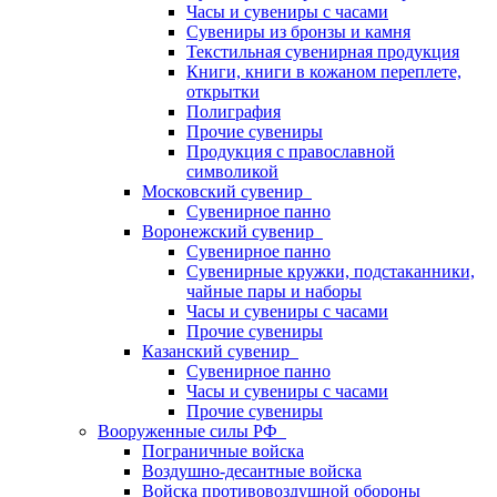
Часы и сувениры с часами
Сувениры из бронзы и камня
Текстильная сувенирная продукция
Книги, книги в кожаном переплете,
открытки
Полиграфия
Прочие сувениры
Продукция с православной
символикой
Московский сувенир
Сувенирное панно
Воронежский сувенир
Сувенирное панно
Сувенирные кружки, подстаканники,
чайные пары и наборы
Часы и сувениры с часами
Прочие сувениры
Казанский сувенир
Сувенирное панно
Часы и сувениры с часами
Прочие сувениры
Вооруженные силы РФ
Пограничные войска
Воздушно-десантные войска
Войска противовоздушной обороны