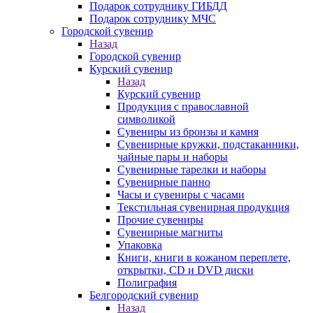
Подарок сотруднику ГИБДД
Подарок сотруднику МЧС
Городской сувенир
Назад
Городской сувенир
Курский сувенир
Назад
Курский сувенир
Продукция с православной
символикой
Сувениры из бронзы и камня
Сувенирные кружки, подстаканники,
чайные пары и наборы
Сувенирные тарелки и наборы
Сувенирные панно
Часы и сувениры с часами
Текстильная сувенирная продукция
Прочие сувениры
Сувенирные магниты
Упаковка
Книги, книги в кожаном переплете,
открытки, CD и DVD диски
Полиграфия
Белгородский сувенир
Назад