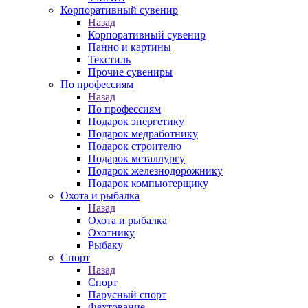
Корпоративный сувенир
Назад
Корпоративный сувенир
Панно и картины
Текстиль
Прочие сувениры
По профессиям
Назад
По профессиям
Подарок энергетику
Подарок медработнику
Подарок строителю
Подарок металлургу
Подарок железнодорожнику
Подарок компьютерщику
Охота и рыбалка
Назад
Охота и рыбалка
Охотнику
Рыбаку
Спорт
Назад
Спорт
Парусный спорт
Фехтование