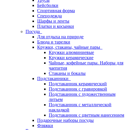
Трусы
Бейсболки
Спортивная форма
Спецодежда
Шарфы и ленты
Платки и косынки
Посуда
Для отдыха на природе
Блюда и тарелки
Кружки, стаканы, чайные пары
Кружки алюминиевые
Кружки керамические
Чайные, кофейные пары. Наборы для
чаепития
Стаканы и бокалы
Подстаканники
Подстаканник керамический
Подстаканник c гравировкой
Подстаканник с художественным
литьем
Подстаканник с металлической
накладкой
Подстаканник с цветным нанесением
Подарочные наборы посуды
Фляжки