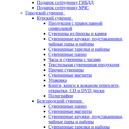
Подарок сотруднику ГИБДД
Подарок сотруднику МЧС
Городской сувенир
Курский сувенир
Продукция с православной
символикой
Сувениры из бронзы и камня
Сувенирные кружки, подстаканники,
чайные пары и наборы
Сувенирные тарелки и наборы
Сувенирные панно
Часы и сувениры с часами
Текстильная сувенирная продукция
Прочие сувениры
Сувенирные магниты
Упаковка
Книги, книги в кожаном переплете,
открытки, CD и DVD диски
Полиграфия
Белгородский сувенир
Сувенирные панно
Сувенирные магниты
Сувенирные кружки, подстаканники,
чайные пары и наборы
Сувенирные тарелки и наборы