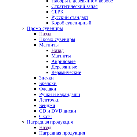
Наборы в деревянном коробе
Стратегический запас
СБРК
Русский стандарт
Короб сувенирный
Промо-сувениры
Назад
Промо-сувениры
Магниты
Назад
Магниты
Акриловые
Деревянные
Керамические
Значки
Брелоки
Флешки
Ручки и карандаши
Ленточки
Бейджи
CD и DVD диски
Скотч
Наградная продукция
Назад
Наградная продукция