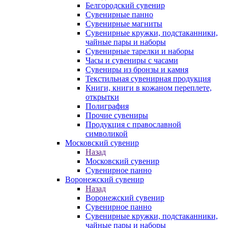
Белгородский сувенир
Сувенирные панно
Сувенирные магниты
Сувенирные кружки, подстаканники,
чайные пары и наборы
Сувенирные тарелки и наборы
Часы и сувениры с часами
Сувениры из бронзы и камня
Текстильная сувенирная продукция
Книги, книги в кожаном переплете,
открытки
Полиграфия
Прочие сувениры
Продукция с православной
символикой
Московский сувенир
Назад
Московский сувенир
Сувенирное панно
Воронежский сувенир
Назад
Воронежский сувенир
Сувенирное панно
Сувенирные кружки, подстаканники,
чайные пары и наборы