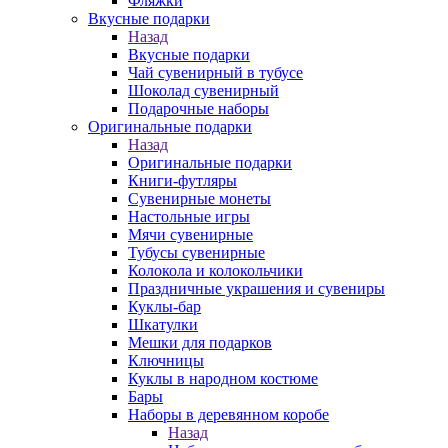
Фляжки
Вкусные подарки
Назад
Вкусные подарки
Чай сувенирный в тубусе
Шоколад сувенирный
Подарочные наборы
Оригинальные подарки
Назад
Оригинальные подарки
Книги-футляры
Сувенирные монеты
Настольные игры
Мячи сувенирные
Тубусы сувенирные
Колокола и колокольчики
Праздничные украшения и сувениры
Куклы-бар
Шкатулки
Мешки для подарков
Ключницы
Куклы в народном костюме
Бары
Наборы в деревянном коробе
Назад