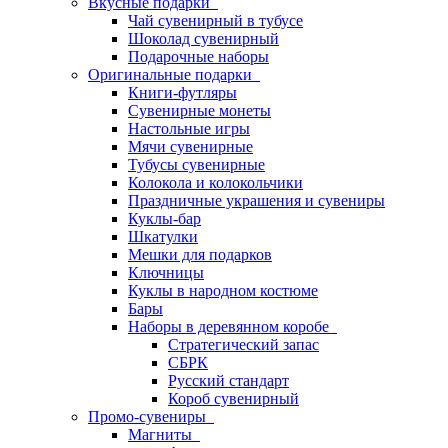
Вкусные подарки
Чай сувенирный в тубусе
Шоколад сувенирный
Подарочные наборы
Оригинальные подарки
Книги-футляры
Сувенирные монеты
Настольные игры
Мячи сувенирные
Тубусы сувенирные
Колокола и колокольчики
Праздничные украшения и сувениры
Куклы-бар
Шкатулки
Мешки для подарков
Ключницы
Куклы в народном костюме
Бары
Наборы в деревянном коробе
Стратегический запас
СБРК
Русский стандарт
Короб сувенирный
Промо-сувениры
Магниты