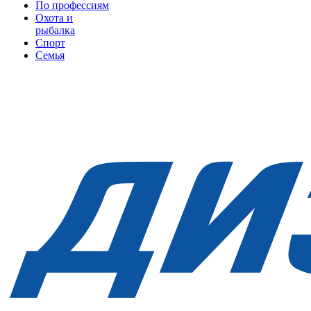
По профессиям
Охота и
рыбалка
Спорт
Семья