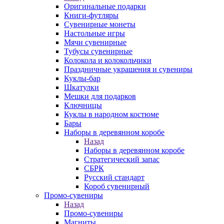
Оригинальные подарки
Книги-футляры
Сувенирные монеты
Настольные игры
Мячи сувенирные
Тубусы сувенирные
Колокола и колокольчики
Праздничные украшения и сувениры
Куклы-бар
Шкатулки
Мешки для подарков
Ключницы
Куклы в народном костюме
Бары
Наборы в деревянном коробе
Назад
Наборы в деревянном коробе
Стратегический запас
СБРК
Русский стандарт
Короб сувенирный
Промо-сувениры
Назад
Промо-сувениры
Магниты