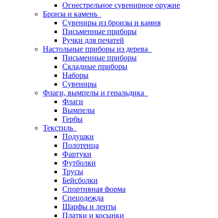
Огнестрельное сувенирное оружие
Бронза и камень
Сувениры из бронзы и камня
Письменные приборы
Ручки для печатей
Настольные приборы из дерева
Письменные приборы
Складные приборы
Наборы
Сувениры
Флаги, вымпелы и геральдика
Флаги
Вымпелы
Гербы
Текстиль
Подушки
Полотенца
Фартуки
Футболки
Трусы
Бейсболки
Спортивная форма
Спецодежда
Шарфы и ленты
Платки и косынки