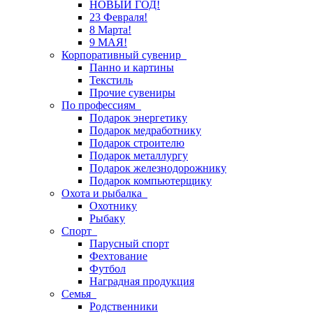
НОВЫЙ ГОД!
23 Февраля!
8 Марта!
9 МАЯ!
Корпоративный сувенир
Панно и картины
Текстиль
Прочие сувениры
По профессиям
Подарок энергетику
Подарок медработнику
Подарок строителю
Подарок металлургу
Подарок железнодорожнику
Подарок компьютерщику
Охота и рыбалка
Охотнику
Рыбаку
Спорт
Парусный спорт
Фехтование
Футбол
Наградная продукция
Семья
Родственники