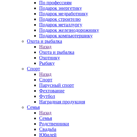
По профессиям
Подарок энергетику
Подарок медработнику
Подарок строителю
Подарок металлургу
Подарок железнодорожнику
Подарок компьютерщику
Охота и рыбалка
Назад
Охота и рыбалка
Охотнику
Рыбаку
Спорт
Назад
Спорт
Парусный спорт
Фехтование
Футбол
Наградная продукция
Семья
Назад
Семья
Родственники
Свадьба
Юбилей