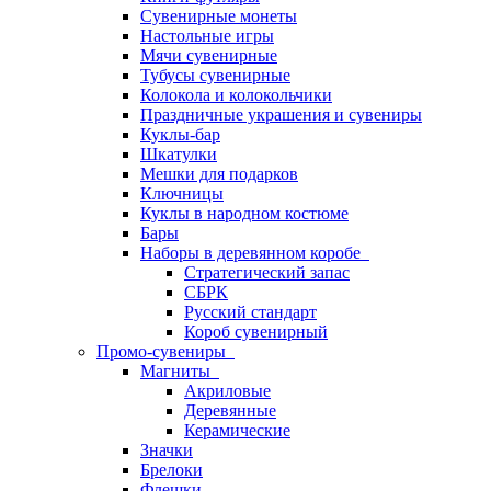
Сувенирные монеты
Настольные игры
Мячи сувенирные
Тубусы сувенирные
Колокола и колокольчики
Праздничные украшения и сувениры
Куклы-бар
Шкатулки
Мешки для подарков
Ключницы
Куклы в народном костюме
Бары
Наборы в деревянном коробе
Стратегический запас
СБРК
Русский стандарт
Короб сувенирный
Промо-сувениры
Магниты
Акриловые
Деревянные
Керамические
Значки
Брелоки
Флешки