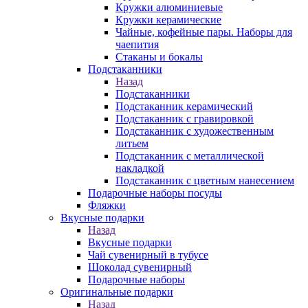
Кружки алюминиевые
Кружки керамические
Чайные, кофейные пары. Наборы для
чаепития
Стаканы и бокалы
Подстаканники
Назад
Подстаканники
Подстаканник керамический
Подстаканник c гравировкой
Подстаканник с художественным
литьем
Подстаканник с металлической
накладкой
Подстаканник с цветным нанесением
Подарочные наборы посуды
Фляжки
Вкусные подарки
Назад
Вкусные подарки
Чай сувенирный в тубусе
Шоколад сувенирный
Подарочные наборы
Оригинальные подарки
Назад