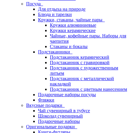
Посуда
Для отдыха на природе
Блюда и тарелки
Кружки, стаканы, чайные пары
Кружки алюминиевые
Кружки керамические
Чайные, кофейные пары. Наборы для
чаепития
Стаканы и бокалы
Подстаканники
Подстаканник керамический
Подстаканник c гравировкой
Подстаканник с художественным
литьем
Подстаканник с металлической
накладкой
Подстаканник с цветным нанесением
Подарочные наборы посуды
Фляжки
Вкусные подарки
Чай сувенирный в тубусе
Шоколад сувенирный
Подарочные наборы
Оригинальные подарки
Книги-футляры