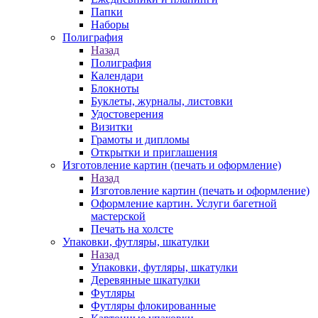
Папки
Наборы
Полиграфия
Назад
Полиграфия
Календари
Блокноты
Буклеты, журналы, листовки
Удостоверения
Визитки
Грамоты и дипломы
Открытки и приглашения
Изготовление картин (печать и оформление)
Назад
Изготовление картин (печать и оформление)
Оформление картин. Услуги багетной
мастерской
Печать на холсте
Упаковки, футляры, шкатулки
Назад
Упаковки, футляры, шкатулки
Деревянные шкатулки
Футляры
Футляры флокированные