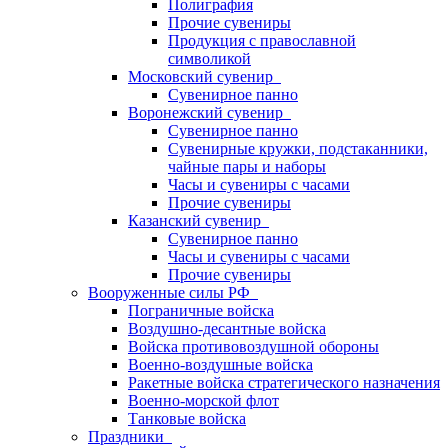
Полиграфия
Прочие сувениры
Продукция с православной
символикой
Московский сувенир
Сувенирное панно
Воронежский сувенир
Сувенирное панно
Сувенирные кружки, подстаканники,
чайные пары и наборы
Часы и сувениры с часами
Прочие сувениры
Казанский сувенир
Сувенирное панно
Часы и сувениры с часами
Прочие сувениры
Вооруженные силы РФ
Пограничные войска
Воздушно-десантные войска
Войска противовоздушной обороны
Военно-воздушные войска
Ракетные войска стратегического назначения
Военно-морской флот
Танковые войска
Праздники