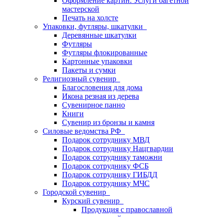
Оформление картин. Услуги багетной
мастерской
Печать на холсте
Упаковки, футляры, шкатулки
Деревянные шкатулки
Футляры
Футляры флокированные
Картонные упаковки
Пакеты и сумки
Религиозный сувенир
Благословения для дома
Икона резная из дерева
Сувенирное панно
Книги
Сувенир из бронзы и камня
Силовые ведомства РФ
Подарок сотруднику МВД
Подарок сотруднику Нацгвардии
Подарок сотруднику таможни
Подарок сотруднику ФСБ
Подарок сотруднику ГИБДД
Подарок сотруднику МЧС
Городской сувенир
Курский сувенир
Продукция с православной