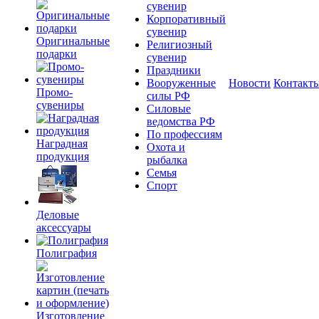
сувенир
Корпоративный
сувенир
Оригинальные
Религиозный
подарки
сувенир
Праздники
Вооруженные
Новости
Контакт
Промо-
силы РФ
сувениры
Силовые
ведомства РФ
По профессиям
Наградная
Охота и
продукция
рыбалка
Семья
Спорт
Деловые
аксессуары
Полиграфия
Изготовление