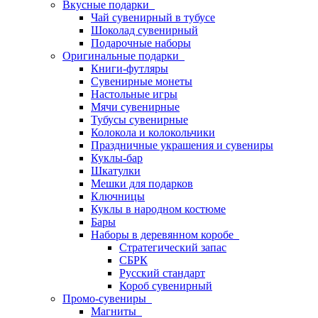
Вкусные подарки
Чай сувенирный в тубусе
Шоколад сувенирный
Подарочные наборы
Оригинальные подарки
Книги-футляры
Сувенирные монеты
Настольные игры
Мячи сувенирные
Тубусы сувенирные
Колокола и колокольчики
Праздничные украшения и сувениры
Куклы-бар
Шкатулки
Мешки для подарков
Ключницы
Куклы в народном костюме
Бары
Наборы в деревянном коробе
Стратегический запас
СБРК
Русский стандарт
Короб сувенирный
Промо-сувениры
Магниты