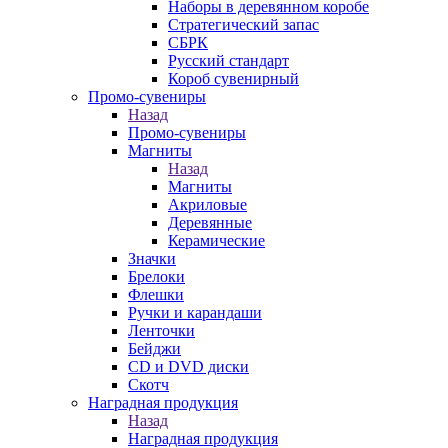
Наборы в деревянном коробе
Стратегический запас
СБРК
Русский стандарт
Короб сувенирный
Промо-сувениры
Назад
Промо-сувениры
Магниты
Назад
Магниты
Акриловые
Деревянные
Керамические
Значки
Брелоки
Флешки
Ручки и карандаши
Ленточки
Бейджи
CD и DVD диски
Скотч
Наградная продукция
Назад
Наградная продукция