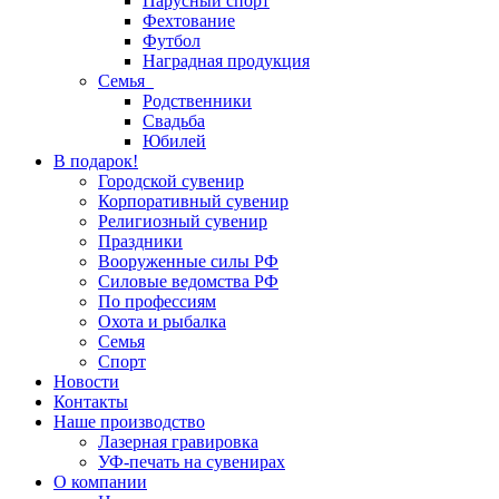
Парусный спорт
Фехтование
Футбол
Наградная продукция
Семья
Родственники
Свадьба
Юбилей
В подарок!
Городской сувенир
Корпоративный сувенир
Религиозный сувенир
Праздники
Вооруженные силы РФ
Силовые ведомства РФ
По профессиям
Охота и рыбалка
Семья
Спорт
Новости
Контакты
Наше производство
Лазерная гравировка
УФ-печать на сувенирах
О компании