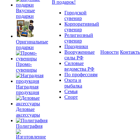
В подарок!
Вкусные
Городской
подарки
сувенир
Корпоративный
сувенир
Религиозный
сувенир
Оригинальные
Праздники
подарки
Вооруженные
Новости
Контакт
силы РФ
Силовые
Промо-
ведомства РФ
сувениры
По профессиям
Охота и
рыбалка
Наградная
Семья
продукция
Спорт
Деловые
аксессуары
Полиграфия