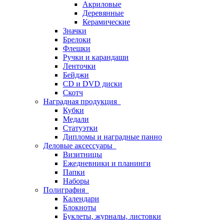
Акриловые
Деревянные
Керамические
Значки
Брелоки
Флешки
Ручки и карандаши
Ленточки
Бейджи
CD и DVD диски
Скотч
Наградная продукция
Кубки
Медали
Статуэтки
Дипломы и наградные панно
Деловые аксессуары
Визитницы
Ежедневники и планинги
Папки
Наборы
Полиграфия
Календари
Блокноты
Буклеты, журналы, листовки