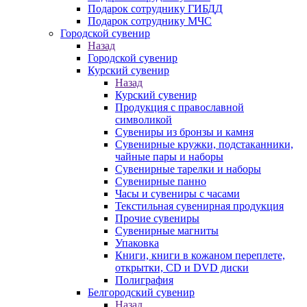
Подарок сотруднику ГИБДД
Подарок сотруднику МЧС
Городской сувенир
Назад
Городской сувенир
Курский сувенир
Назад
Курский сувенир
Продукция с православной
символикой
Сувениры из бронзы и камня
Сувенирные кружки, подстаканники,
чайные пары и наборы
Сувенирные тарелки и наборы
Сувенирные панно
Часы и сувениры с часами
Текстильная сувенирная продукция
Прочие сувениры
Сувенирные магниты
Упаковка
Книги, книги в кожаном переплете,
открытки, CD и DVD диски
Полиграфия
Белгородский сувенир
Назад