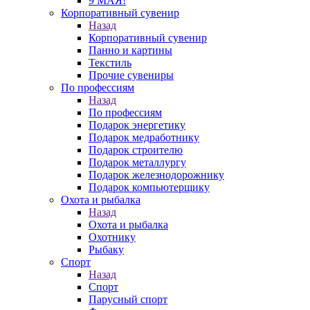
9 МАЯ!
Корпоративный сувенир
Назад
Корпоративный сувенир
Панно и картины
Текстиль
Прочие сувениры
По профессиям
Назад
По профессиям
Подарок энергетику
Подарок медработнику
Подарок строителю
Подарок металлургу
Подарок железнодорожнику
Подарок компьютерщику
Охота и рыбалка
Назад
Охота и рыбалка
Охотнику
Рыбаку
Спорт
Назад
Спорт
Парусный спорт