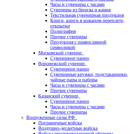
Часы и сувениры с часами
Сувениры из бронзы и камня
Текстильная сувенирная продукция
Книги, книги в кожаном переплете,
открытки
Полиграфия
Прочие сувениры
Продукция с православной
символикой
Московский сувенир
Сувенирное панно
Воронежский сувенир
Сувенирное панно
Сувенирные кружки, подстаканники,
чайные пары и наборы
Часы и сувениры с часами
Прочие сувениры
Казанский сувенир
Сувенирное панно
Часы и сувениры с часами
Прочие сувениры
Вооруженные силы РФ
Пограничные войска
Воздушно-десантные войска
Войска противовоздушной обороны