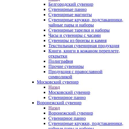
Белгородский сувенир
Сувенирные панно
Сувенирные магниты
Сувенирные кружки, подстаканники,
чайные пары и наборы
Сувенирные тарелки и наборы
Часы и сувениры с часами
Сувениры из бронзы и камня
Текстильная сувенирная продукция
Книги, книги в кожаном переплете,
открытки
Полиграфия
Прочие сувениры
Продукция с православной
символикой
Московский сувенир
Назад
Московский сувенир
Сувенирное панно
Воронежский сувенир
Назад
Воронежский сувенир
Сувенирное панно
Сувенирные кружки, подстаканники,
чайные пары и наборы