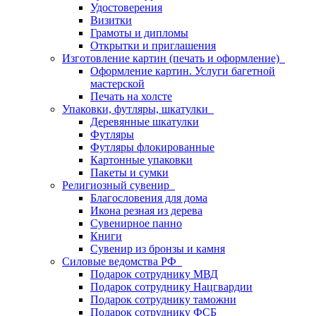
Удостоверения
Визитки
Грамоты и дипломы
Открытки и приглашения
Изготовление картин (печать и оформление)
Оформление картин. Услуги багетной
мастерской
Печать на холсте
Упаковки, футляры, шкатулки
Деревянные шкатулки
Футляры
Футляры флокированные
Картонные упаковки
Пакеты и сумки
Религиозный сувенир
Благословения для дома
Икона резная из дерева
Сувенирное панно
Книги
Сувенир из бронзы и камня
Силовые ведомства РФ
Подарок сотруднику МВД
Подарок сотруднику Нацгвардии
Подарок сотруднику таможни
Подарок сотруднику ФСБ