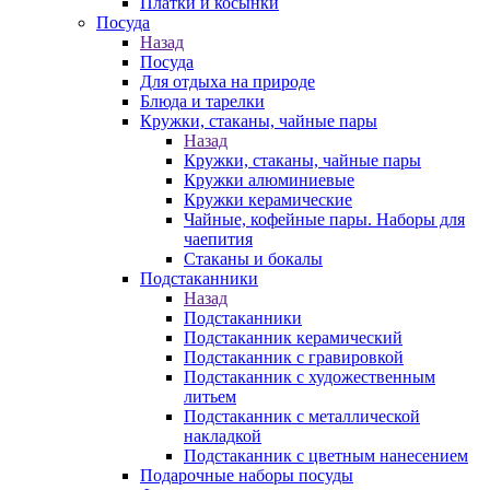
Платки и косынки
Посуда
Назад
Посуда
Для отдыха на природе
Блюда и тарелки
Кружки, стаканы, чайные пары
Назад
Кружки, стаканы, чайные пары
Кружки алюминиевые
Кружки керамические
Чайные, кофейные пары. Наборы для
чаепития
Стаканы и бокалы
Подстаканники
Назад
Подстаканники
Подстаканник керамический
Подстаканник c гравировкой
Подстаканник с художественным
литьем
Подстаканник с металлической
накладкой
Подстаканник с цветным нанесением
Подарочные наборы посуды