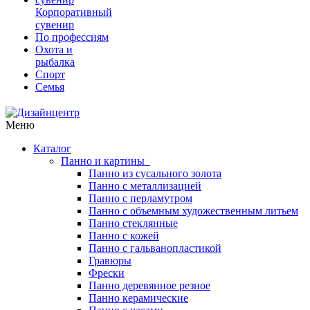
Корпоративный
сувенир
По профессиям
Охота и
рыбалка
Спорт
Семья
Меню
Каталог
Панно и картины
Панно из сусального золота
Панно с металлизацией
Панно с перламутром
Панно с объемным художественным литьем
Панно стеклянные
Панно с кожей
Панно с гальванопластикой
Гравюры
Фрески
Панно деревянное резное
Панно керамические