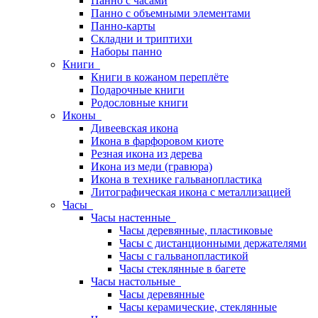
Панно с часами
Панно с объемными элементами
Панно-карты
Складни и триптихи
Наборы панно
Книги
Книги в кожаном переплёте
Подарочные книги
Родословные книги
Иконы
Дивеевская икона
Икона в фарфоровом киоте
Резная икона из дерева
Икона из меди (гравюра)
Икона в технике гальванопластика
Литографическая икона с металлизацией
Часы
Часы настенные
Часы деревянные, пластиковые
Часы с дистанционными держателями
Часы с гальванопластикой
Часы стеклянные в багете
Часы настольные
Часы деревянные
Часы керамические, стеклянные