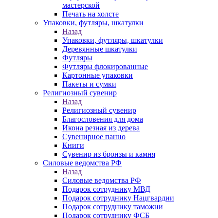
мастерской
Печать на холсте
Упаковки, футляры, шкатулки
Назад
Упаковки, футляры, шкатулки
Деревянные шкатулки
Футляры
Футляры флокированные
Картонные упаковки
Пакеты и сумки
Религиозный сувенир
Назад
Религиозный сувенир
Благословения для дома
Икона резная из дерева
Сувенирное панно
Книги
Сувенир из бронзы и камня
Силовые ведомства РФ
Назад
Силовые ведомства РФ
Подарок сотруднику МВД
Подарок сотруднику Нацгвардии
Подарок сотруднику таможни
Подарок сотруднику ФСБ