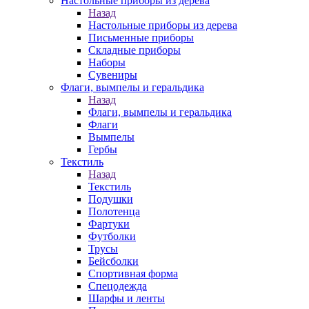
Настольные приборы из дерева
Назад
Настольные приборы из дерева
Письменные приборы
Складные приборы
Наборы
Сувениры
Флаги, вымпелы и геральдика
Назад
Флаги, вымпелы и геральдика
Флаги
Вымпелы
Гербы
Текстиль
Назад
Текстиль
Подушки
Полотенца
Фартуки
Футболки
Трусы
Бейсболки
Спортивная форма
Спецодежда
Шарфы и ленты