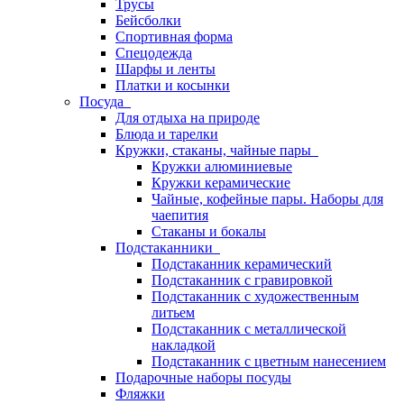
Трусы
Бейсболки
Спортивная форма
Спецодежда
Шарфы и ленты
Платки и косынки
Посуда
Для отдыха на природе
Блюда и тарелки
Кружки, стаканы, чайные пары
Кружки алюминиевые
Кружки керамические
Чайные, кофейные пары. Наборы для
чаепития
Стаканы и бокалы
Подстаканники
Подстаканник керамический
Подстаканник c гравировкой
Подстаканник с художественным
литьем
Подстаканник с металлической
накладкой
Подстаканник с цветным нанесением
Подарочные наборы посуды
Фляжки