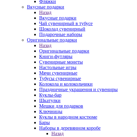
Фляжки
Вкусные подарки
Назад
Вкусные подарки
Чай сувенирный в тубусе
Шоколад сувенирный
Подарочные наборы
Оригинальные подарки
Назад
Оригинальные подарки
Книги-футляры
Сувенирные монеты
Настольные игры
Мячи сувенирные
Тубусы сувенирные
Колокола и колокольчики
Праздничные украшения и сувениры
Куклы-бар
Шкатулки
Мешки для подарков
Ключницы
Куклы в народном костюме
Бары
Наборы в деревянном коробе
Назад