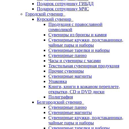
Подарок сотруднику ГИБДД
Подарок сотруднику МЧС
Городской сувенир
Курский сувенир
Продукция с православной
символикой
Сувениры из бронзы и камня
Сувенирные кружки, подстаканники,
чайные пары и наборы
Сувенирные тарелки и наборы
Сувенирные панно
Часы и сувениры с часами
Текстильная сувенирная продукция
Прочие сувениры
Сувенирные магниты
Упаковка
Книги, книги в кожаном переплете,
открытки, CD и DVD диски
Полиграфия
Белгородский сувенир
Сувенирные панно
Сувенирные магниты
Сувенирные кружки, подстаканники,
чайные пары и наборы
Сувенирные тарелки и наборы