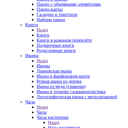
Панно с объемными элементами
Панно-карты
Складни и триптихи
Наборы панно
Книги
Назад
Книги
Книги в кожаном переплёте
Подарочные книги
Родословные книги
Иконы
Назад
Иконы
Дивеевская икона
Икона в фарфоровом киоте
Резная икона из дерева
Икона из меди (гравюра)
Икона в технике гальванопластика
Литографическая икона с металлизацией
Часы
Назад
Часы
Часы настенные
Назад
Часы настенные