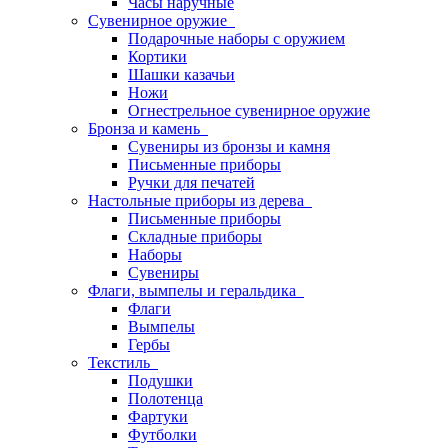
Часы наручные
Сувенирное оружие
Подарочные наборы с оружием
Кортики
Шашки казачьи
Ножи
Огнестрельное сувенирное оружие
Бронза и камень
Сувениры из бронзы и камня
Письменные приборы
Ручки для печатей
Настольные приборы из дерева
Письменные приборы
Складные приборы
Наборы
Сувениры
Флаги, вымпелы и геральдика
Флаги
Вымпелы
Гербы
Текстиль
Подушки
Полотенца
Фартуки
Футболки