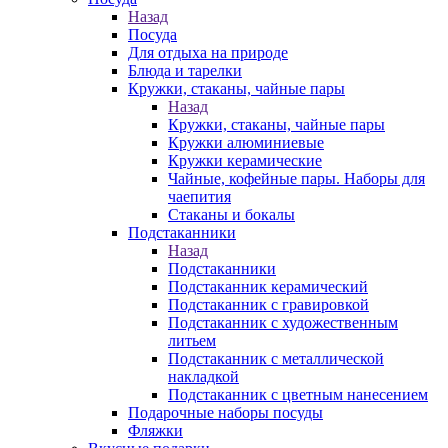
Назад
Посуда
Для отдыха на природе
Блюда и тарелки
Кружки, стаканы, чайные пары
Назад
Кружки, стаканы, чайные пары
Кружки алюминиевые
Кружки керамические
Чайные, кофейные пары. Наборы для
чаепития
Стаканы и бокалы
Подстаканники
Назад
Подстаканники
Подстаканник керамический
Подстаканник c гравировкой
Подстаканник с художественным
литьем
Подстаканник с металлической
накладкой
Подстаканник с цветным нанесением
Подарочные наборы посуды
Фляжки