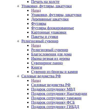
Печать на холсте
Упаковки, футляры, шкатулки
Назад
Упаковки, футляры, шкатулки
Деревянные шкатулки
Футляры
Футляры флокированные
Картонные упаковки
Пакеты и сумки
Религиозный сувенир
Назад
Религиозный сувенир
Благословения для дома
Икона резная из дерева
Сувенирное панно
Книги
Сувенир из бронзы и камня
Силовые ведомства РФ
Назад
Силовые ведомства РФ
Подарок сотруднику МВД
Подарок сотруднику Нацгвардии
Подарок сотруднику таможни
Подарок сотруднику ФСБ
Подарок сотруднику ГИБДД