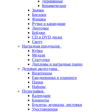
Деревянные
Керамические
Значки
Брелоки
Флешки
Ручки и карандаши
Ленточки
Бейджи
CD и DVD диски
Скотч
Наградная продукция
Кубки
Медали
Статуэтки
Дипломы и наградные панно
Деловые аксессуары
Визитницы
Ежедневники и планинги
Папки
Наборы
Полиграфия
Календари
Блокноты
Буклеты, журналы, листовки
Удостоверения