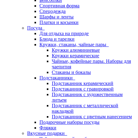
Бейсболки
Спортивная форма
Спецодежда
Шарфы и ленты
Платки и косынки
Посуда
Для отдыха на природе
Блюда и тарелки
Кружки, стаканы, чайные пары
Кружки алюминиевые
Кружки керамические
Чайные, кофейные пары. Наборы для
чаепития
Стаканы и бокалы
Подстаканники
Подстаканник керамический
Подстаканник c гравировкой
Подстаканник с художественным
литьем
Подстаканник с металлической
накладкой
Подстаканник с цветным нанесением
Подарочные наборы посуды
Фляжки
Вкусные подарки