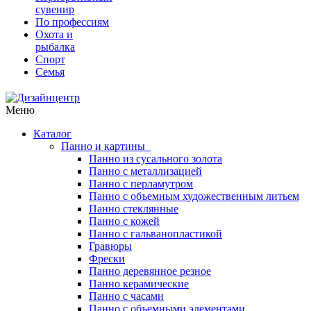
сувенир
По профессиям
Охота и
рыбалка
Спорт
Семья
Меню
Каталог
Панно и картины
Панно из сусального золота
Панно с металлизацией
Панно с перламутром
Панно с объемным художественным литьем
Панно стеклянные
Панно с кожей
Панно с гальванопластикой
Гравюры
Фрески
Панно деревянное резное
Панно керамические
Панно с часами
Панно с объемными элементами