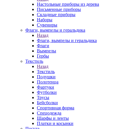
Настольные приборы из дерева
Письменные приборы
Складные приборы
Наборы
Сувениры
Флаги, вымпелы и геральдика
Назад
Флаги, вымпелы и геральдика
Флаги
Вымпелы
Гербы
Текстиль
Назад
Текстиль
Подушки
Полотенца
Фартуки
Футболки
Трусы
Бейсболки
Спортивная форма
Спецодежда
Шарфы и ленты
Платки и косынки
Посуда