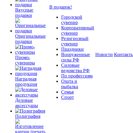
В подарок!
Вкусные
подарки
Городской
сувенир
Корпоративный
сувенир
Оригинальные
Религиозный
подарки
сувенир
Праздники
Вооруженные
Новости
Контакт
Промо-
силы РФ
сувениры
Силовые
ведомства РФ
По профессиям
Наградная
Охота и
продукция
рыбалка
Семья
Спорт
Деловые
аксессуары
Полиграфия