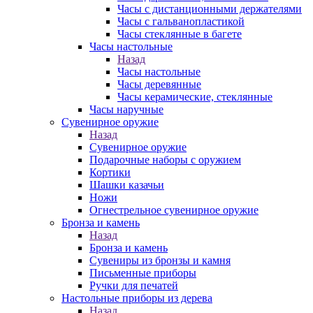
Часы с дистанционными держателями
Часы с гальванопластикой
Часы стеклянные в багете
Часы настольные
Назад
Часы настольные
Часы деревянные
Часы керамические, стеклянные
Часы наручные
Сувенирное оружие
Назад
Сувенирное оружие
Подарочные наборы с оружием
Кортики
Шашки казачьи
Ножи
Огнестрельное сувенирное оружие
Бронза и камень
Назад
Бронза и камень
Сувениры из бронзы и камня
Письменные приборы
Ручки для печатей
Настольные приборы из дерева
Назад