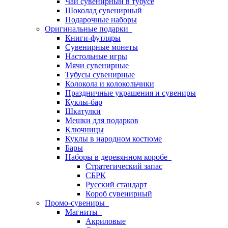
Чай сувенирный в тубусе
Шоколад сувенирный
Подарочные наборы
Оригинальные подарки
Книги-футляры
Сувенирные монеты
Настольные игры
Мячи сувенирные
Тубусы сувенирные
Колокола и колокольчики
Праздничные украшения и сувениры
Куклы-бар
Шкатулки
Мешки для подарков
Ключницы
Куклы в народном костюме
Бары
Наборы в деревянном коробе
Стратегический запас
СБРК
Русский стандарт
Короб сувенирный
Промо-сувениры
Магниты
Акриловые