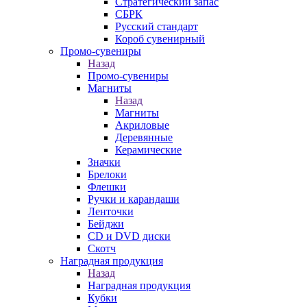
Стратегический запас
СБРК
Русский стандарт
Короб сувенирный
Промо-сувениры
Назад
Промо-сувениры
Магниты
Назад
Магниты
Акриловые
Деревянные
Керамические
Значки
Брелоки
Флешки
Ручки и карандаши
Ленточки
Бейджи
CD и DVD диски
Скотч
Наградная продукция
Назад
Наградная продукция
Кубки