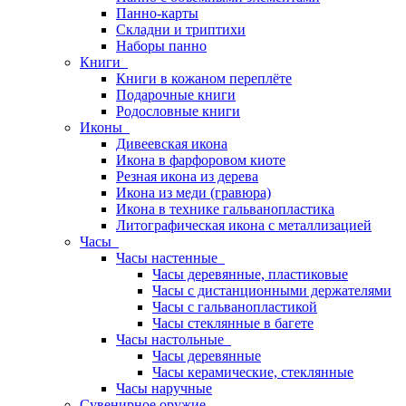
Панно-карты
Складни и триптихи
Наборы панно
Книги
Книги в кожаном переплёте
Подарочные книги
Родословные книги
Иконы
Дивеевская икона
Икона в фарфоровом киоте
Резная икона из дерева
Икона из меди (гравюра)
Икона в технике гальванопластика
Литографическая икона с металлизацией
Часы
Часы настенные
Часы деревянные, пластиковые
Часы с дистанционными держателями
Часы с гальванопластикой
Часы стеклянные в багете
Часы настольные
Часы деревянные
Часы керамические, стеклянные
Часы наручные
Сувенирное оружие