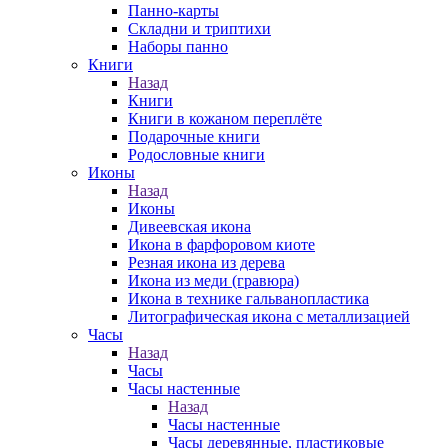
Панно-карты
Складни и триптихи
Наборы панно
Книги
Назад
Книги
Книги в кожаном переплёте
Подарочные книги
Родословные книги
Иконы
Назад
Иконы
Дивеевская икона
Икона в фарфоровом киоте
Резная икона из дерева
Икона из меди (гравюра)
Икона в технике гальванопластика
Литографическая икона с металлизацией
Часы
Назад
Часы
Часы настенные
Назад
Часы настенные
Часы деревянные, пластиковые