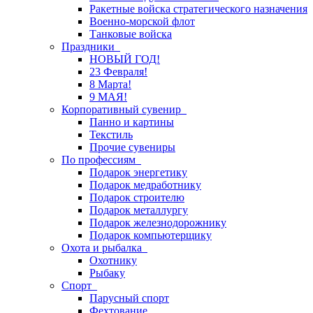
Ракетные войска стратегического назначения
Военно-морской флот
Танковые войска
Праздники
НОВЫЙ ГОД!
23 Февраля!
8 Марта!
9 МАЯ!
Корпоративный сувенир
Панно и картины
Текстиль
Прочие сувениры
По профессиям
Подарок энергетику
Подарок медработнику
Подарок строителю
Подарок металлургу
Подарок железнодорожнику
Подарок компьютерщику
Охота и рыбалка
Охотнику
Рыбаку
Спорт
Парусный спорт
Фехтование