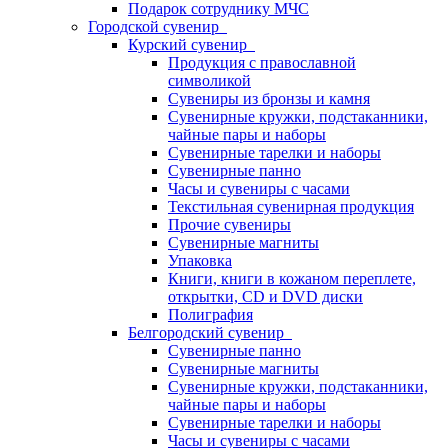
Подарок сотруднику МЧС
Городской сувенир
Курский сувенир
Продукция с православной
символикой
Сувениры из бронзы и камня
Сувенирные кружки, подстаканники,
чайные пары и наборы
Сувенирные тарелки и наборы
Сувенирные панно
Часы и сувениры с часами
Текстильная сувенирная продукция
Прочие сувениры
Сувенирные магниты
Упаковка
Книги, книги в кожаном переплете,
открытки, CD и DVD диски
Полиграфия
Белгородский сувенир
Сувенирные панно
Сувенирные магниты
Сувенирные кружки, подстаканники,
чайные пары и наборы
Сувенирные тарелки и наборы
Часы и сувениры с часами