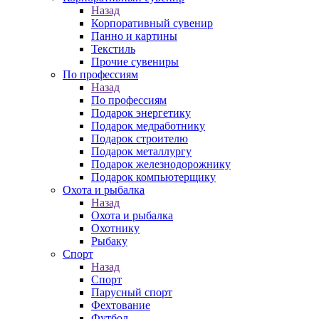
Назад
Корпоративный сувенир
Панно и картины
Текстиль
Прочие сувениры
По профессиям
Назад
По профессиям
Подарок энергетику
Подарок медработнику
Подарок строителю
Подарок металлургу
Подарок железнодорожнику
Подарок компьютерщику
Охота и рыбалка
Назад
Охота и рыбалка
Охотнику
Рыбаку
Спорт
Назад
Спорт
Парусный спорт
Фехтование
Футбол