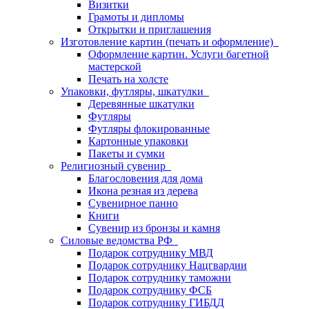
Визитки
Грамоты и дипломы
Открытки и приглашения
Изготовление картин (печать и оформление)
Оформление картин. Услуги багетной
мастерской
Печать на холсте
Упаковки, футляры, шкатулки
Деревянные шкатулки
Футляры
Футляры флокированные
Картонные упаковки
Пакеты и сумки
Религиозный сувенир
Благословения для дома
Икона резная из дерева
Сувенирное панно
Книги
Сувенир из бронзы и камня
Силовые ведомства РФ
Подарок сотруднику МВД
Подарок сотруднику Нацгвардии
Подарок сотруднику таможни
Подарок сотруднику ФСБ
Подарок сотруднику ГИБДД