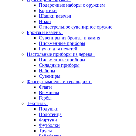
Подарочные наборы с оружием
Кортики
Шашки казачьи
Ножи
Огнестрельное сувенирное оружие
Бронза и камень
Сувениры из бронзы и камня
Письменные приборы
Ручки для печатей
Настольные приборы из дерева
Письменные приборы
Складные приборы
Наборы
Сувениры
Флаги, вымпелы и геральдика
Флаги
Вымпелы
Гербы
Текстиль
Подушки
Полотенца
Фартуки
Футболки
Трусы