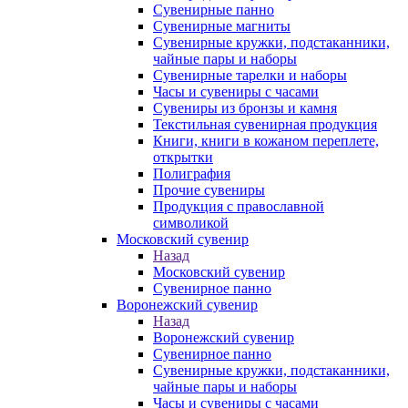
Сувенирные панно
Сувенирные магниты
Сувенирные кружки, подстаканники,
чайные пары и наборы
Сувенирные тарелки и наборы
Часы и сувениры с часами
Сувениры из бронзы и камня
Текстильная сувенирная продукция
Книги, книги в кожаном переплете,
открытки
Полиграфия
Прочие сувениры
Продукция с православной
символикой
Московский сувенир
Назад
Московский сувенир
Сувенирное панно
Воронежский сувенир
Назад
Воронежский сувенир
Сувенирное панно
Сувенирные кружки, подстаканники,
чайные пары и наборы
Часы и сувениры с часами