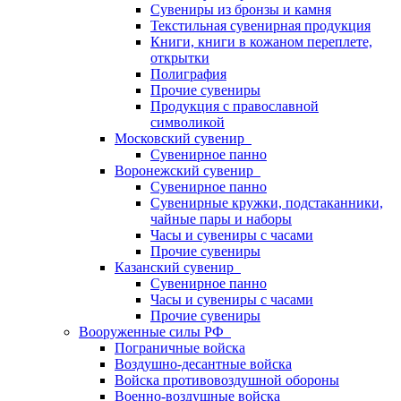
Сувениры из бронзы и камня
Текстильная сувенирная продукция
Книги, книги в кожаном переплете,
открытки
Полиграфия
Прочие сувениры
Продукция с православной
символикой
Московский сувенир
Сувенирное панно
Воронежский сувенир
Сувенирное панно
Сувенирные кружки, подстаканники,
чайные пары и наборы
Часы и сувениры с часами
Прочие сувениры
Казанский сувенир
Сувенирное панно
Часы и сувениры с часами
Прочие сувениры
Вооруженные силы РФ
Пограничные войска
Воздушно-десантные войска
Войска противовоздушной обороны
Военно-воздушные войска