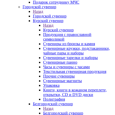
Подарок сотруднику МЧС
Городской сувенир
Назад
Городской сувенир
Курский сувенир
Назад
Курский сувенир
Продукция с православной
символикой
Сувениры из бронзы и камня
Сувенирные кружки, подстаканники,
чайные пары и наборы
Сувенирные тарелки и наборы
Сувенирные панно
Часы и сувениры с часами
Текстильная сувенирная продукция
Прочие сувениры
Сувенирные магниты
Упаковка
Книги, книги в кожаном переплете,
открытки, CD и DVD диски
Полиграфия
Белгородский сувенир
Назад
Белгородский сувенир