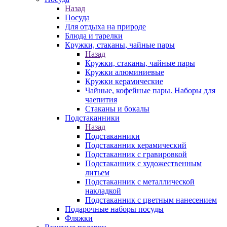
Назад
Посуда
Для отдыха на природе
Блюда и тарелки
Кружки, стаканы, чайные пары
Назад
Кружки, стаканы, чайные пары
Кружки алюминиевые
Кружки керамические
Чайные, кофейные пары. Наборы для
чаепития
Стаканы и бокалы
Подстаканники
Назад
Подстаканники
Подстаканник керамический
Подстаканник c гравировкой
Подстаканник с художественным
литьем
Подстаканник с металлической
накладкой
Подстаканник с цветным нанесением
Подарочные наборы посуды
Фляжки