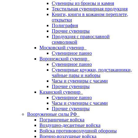
Сувениры из бронзы и камня
Текстильная сувенирная продукция
Книги, книги в кожаном переплете,
открытки
Полиграфия
Прочие сувениры
Продукция с православной
символикой
Московский сувенир
Сувенирное панно
Воронежский сувенир
Сувенирное панно
Сувенирные кружки, подстаканники,
чайные пары и наборы
Часы и сувениры с часами
Прочие сувениры
Казанский сувенир
Сувенирное панно
Часы и сувениры с часами
Прочие сувениры
Вооруженные силы РФ
Пограничные войска
Воздушно-десантные войска
Войска противовоздушной обороны
Военно-воздушные войска