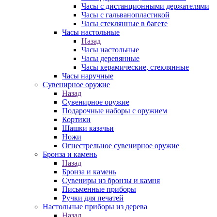
Часы с дистанционными держателями
Часы с гальванопластикой
Часы стеклянные в багете
Часы настольные
Назад
Часы настольные
Часы деревянные
Часы керамические, стеклянные
Часы наручные
Сувенирное оружие
Назад
Сувенирное оружие
Подарочные наборы с оружием
Кортики
Шашки казачьи
Ножи
Огнестрельное сувенирное оружие
Бронза и камень
Назад
Бронза и камень
Сувениры из бронзы и камня
Письменные приборы
Ручки для печатей
Настольные приборы из дерева
Назад