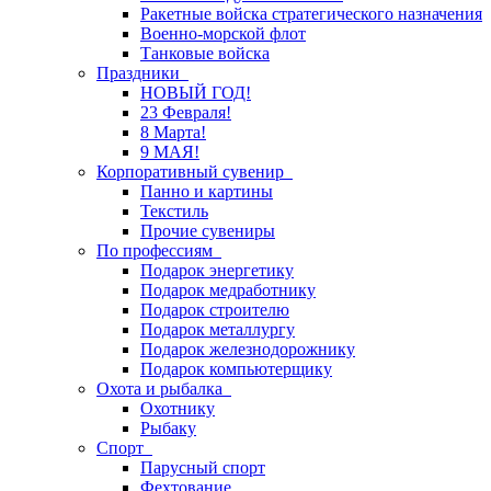
Ракетные войска стратегического назначения
Военно-морской флот
Танковые войска
Праздники
НОВЫЙ ГОД!
23 Февраля!
8 Марта!
9 МАЯ!
Корпоративный сувенир
Панно и картины
Текстиль
Прочие сувениры
По профессиям
Подарок энергетику
Подарок медработнику
Подарок строителю
Подарок металлургу
Подарок железнодорожнику
Подарок компьютерщику
Охота и рыбалка
Охотнику
Рыбаку
Спорт
Парусный спорт
Фехтование