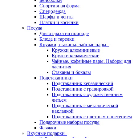
Бейсболки
Спортивная форма
Спецодежда
Шарфы и ленты
Платки и косынки
Посуда
Для отдыха на природе
Блюда и тарелки
Кружки, стаканы, чайные пары
Кружки алюминиевые
Кружки керамические
Чайные, кофейные пары. Наборы для
чаепития
Стаканы и бокалы
Подстаканники
Подстаканник керамический
Подстаканник c гравировкой
Подстаканник с художественным
литьем
Подстаканник с металлической
накладкой
Подстаканник с цветным нанесением
Подарочные наборы посуды
Фляжки
Вкусные подарки