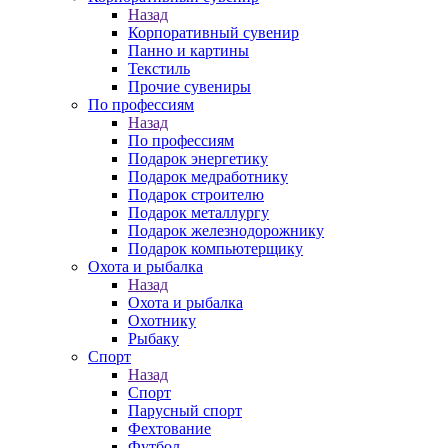
Назад
Корпоративный сувенир
Панно и картины
Текстиль
Прочие сувениры
По профессиям
Назад
По профессиям
Подарок энергетику
Подарок медработнику
Подарок строителю
Подарок металлургу
Подарок железнодорожнику
Подарок компьютерщику
Охота и рыбалка
Назад
Охота и рыбалка
Охотнику
Рыбаку
Спорт
Назад
Спорт
Парусный спорт
Фехтование
Футбол