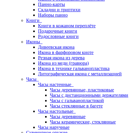
Панно-карты
Складни и триптихи
Наборы панно
Книги
Книги в кожаном переплёте
Подарочные книги
Родословные книги
Иконы
Дивеевская икона
Икона в фарфоровом киоте
Резная икона из дерева
Икона из меди (гравюра)
Икона в технике гальванопластика
Литографическая икона с металлизацией
Часы
Часы настенные
Часы деревянные, пластиковые
Часы с дистанционными держателями
Часы с гальванопластикой
Часы стеклянные в багете
Часы настольные
Часы деревянные
Часы керамические, стеклянные
Часы наручные
Сувенирное оружие