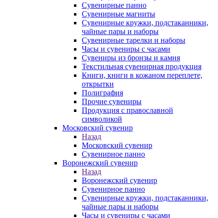
Сувенирные панно
Сувенирные магниты
Сувенирные кружки, подстаканники,
чайные пары и наборы
Сувенирные тарелки и наборы
Часы и сувениры с часами
Сувениры из бронзы и камня
Текстильная сувенирная продукция
Книги, книги в кожаном переплете,
открытки
Полиграфия
Прочие сувениры
Продукция с православной
символикой
Московский сувенир
Назад
Московский сувенир
Сувенирное панно
Воронежский сувенир
Назад
Воронежский сувенир
Сувенирное панно
Сувенирные кружки, подстаканники,
чайные пары и наборы
Часы и сувениры с часами