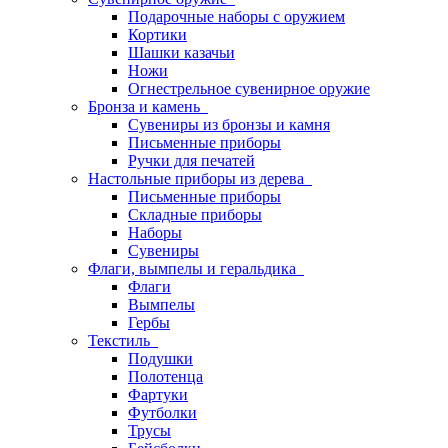
Подарочные наборы с оружием
Кортики
Шашки казачьи
Ножи
Огнестрельное сувенирное оружие
Бронза и камень
Сувениры из бронзы и камня
Письменные приборы
Ручки для печатей
Настольные приборы из дерева
Письменные приборы
Складные приборы
Наборы
Сувениры
Флаги, вымпелы и геральдика
Флаги
Вымпелы
Гербы
Текстиль
Подушки
Полотенца
Фартуки
Футболки
Трусы