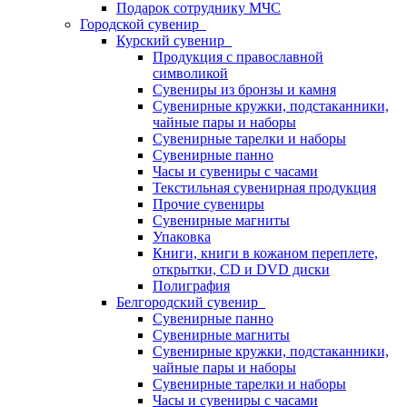
Подарок сотруднику МЧС
Городской сувенир
Курский сувенир
Продукция с православной
символикой
Сувениры из бронзы и камня
Сувенирные кружки, подстаканники,
чайные пары и наборы
Сувенирные тарелки и наборы
Сувенирные панно
Часы и сувениры с часами
Текстильная сувенирная продукция
Прочие сувениры
Сувенирные магниты
Упаковка
Книги, книги в кожаном переплете,
открытки, CD и DVD диски
Полиграфия
Белгородский сувенир
Сувенирные панно
Сувенирные магниты
Сувенирные кружки, подстаканники,
чайные пары и наборы
Сувенирные тарелки и наборы
Часы и сувениры с часами