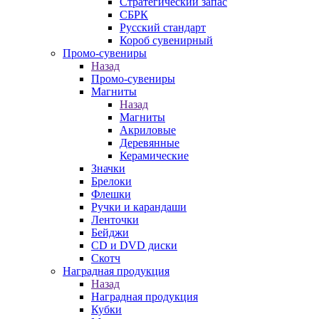
Стратегический запас
СБРК
Русский стандарт
Короб сувенирный
Промо-сувениры
Назад
Промо-сувениры
Магниты
Назад
Магниты
Акриловые
Деревянные
Керамические
Значки
Брелоки
Флешки
Ручки и карандаши
Ленточки
Бейджи
CD и DVD диски
Скотч
Наградная продукция
Назад
Наградная продукция
Кубки