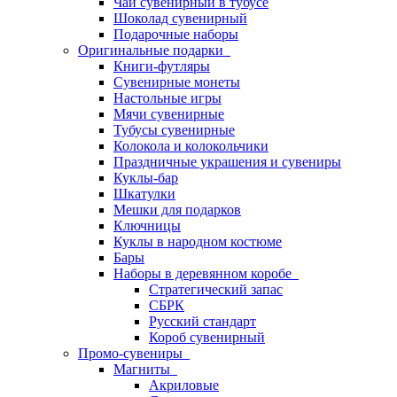
Чай сувенирный в тубусе
Шоколад сувенирный
Подарочные наборы
Оригинальные подарки
Книги-футляры
Сувенирные монеты
Настольные игры
Мячи сувенирные
Тубусы сувенирные
Колокола и колокольчики
Праздничные украшения и сувениры
Куклы-бар
Шкатулки
Мешки для подарков
Ключницы
Куклы в народном костюме
Бары
Наборы в деревянном коробе
Стратегический запас
СБРК
Русский стандарт
Короб сувенирный
Промо-сувениры
Магниты
Акриловые