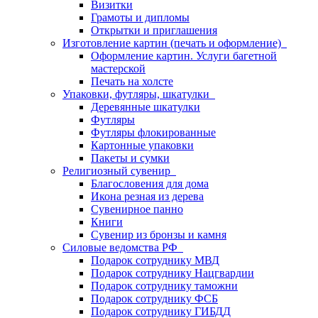
Визитки
Грамоты и дипломы
Открытки и приглашения
Изготовление картин (печать и оформление)
Оформление картин. Услуги багетной
мастерской
Печать на холсте
Упаковки, футляры, шкатулки
Деревянные шкатулки
Футляры
Футляры флокированные
Картонные упаковки
Пакеты и сумки
Религиозный сувенир
Благословения для дома
Икона резная из дерева
Сувенирное панно
Книги
Сувенир из бронзы и камня
Силовые ведомства РФ
Подарок сотруднику МВД
Подарок сотруднику Нацгвардии
Подарок сотруднику таможни
Подарок сотруднику ФСБ
Подарок сотруднику ГИБДД