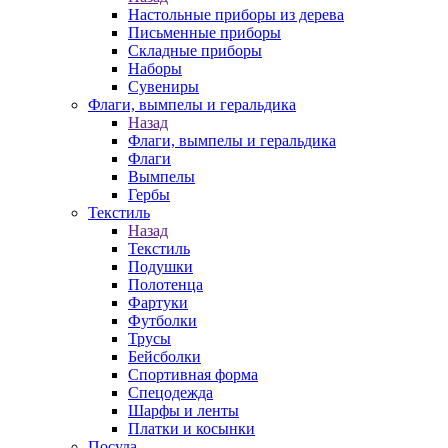
Настольные приборы из дерева
Письменные приборы
Складные приборы
Наборы
Сувениры
Флаги, вымпелы и геральдика
Назад
Флаги, вымпелы и геральдика
Флаги
Вымпелы
Гербы
Текстиль
Назад
Текстиль
Подушки
Полотенца
Фартуки
Футболки
Трусы
Бейсболки
Спортивная форма
Спецодежда
Шарфы и ленты
Платки и косынки
Посуда