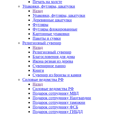
Печать на холсте
Упаковки, футляры, шкатулки
Назад
Упаковки, футляры, шкатулки
Деревянные шкатулки
Футляры
Футляры флокированные
Картонные упаковки
Пакеты и сумки
Религиозный сувенир
Назад
Религиозный сувенир
Благословения для дома
Икона резная из дерева
Сувенирное панно
Книги
Сувенир из бронзы и камня
Силовые ведомства РФ
Назад
Силовые ведомства РФ
Подарок сотруднику МВД
Подарок сотруднику Нацгвардии
Подарок сотруднику таможни
Подарок сотруднику ФСБ
Подарок сотруднику ГИБДД