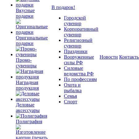
В подарок!
Вкусные
подарки
Городской
сувенир
Корпоративный
сувенир
Оригинальные
Религиозный
подарки
сувенир
Праздники
Вооруженные
Новости
Контакт
Промо-
силы РФ
сувениры
Силовые
ведомства РФ
По профессиям
Наградная
Охота и
продукция
рыбалка
Семья
Спорт
Деловые
аксессуары
Полиграфия