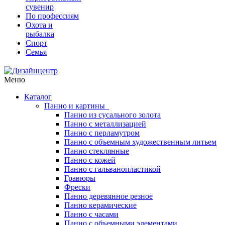
сувенир
По профессиям
Охота и
рыбалка
Спорт
Семья
Меню
Каталог
Панно и картины
Панно из сусального золота
Панно с металлизацией
Панно с перламутром
Панно с объемным художественным литьем
Панно стеклянные
Панно с кожей
Панно с гальванопластикой
Гравюры
Фрески
Панно деревянное резное
Панно керамические
Панно с часами
Панно с объемными элементами