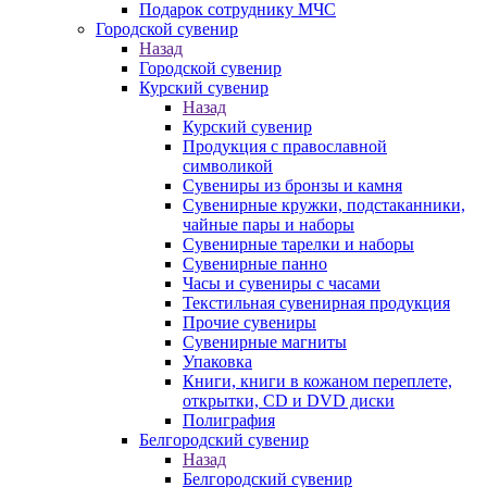
Подарок сотруднику МЧС
Городской сувенир
Назад
Городской сувенир
Курский сувенир
Назад
Курский сувенир
Продукция с православной
символикой
Сувениры из бронзы и камня
Сувенирные кружки, подстаканники,
чайные пары и наборы
Сувенирные тарелки и наборы
Сувенирные панно
Часы и сувениры с часами
Текстильная сувенирная продукция
Прочие сувениры
Сувенирные магниты
Упаковка
Книги, книги в кожаном переплете,
открытки, CD и DVD диски
Полиграфия
Белгородский сувенир
Назад
Белгородский сувенир