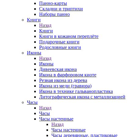
Панно-карты
Складни и триптихи
Наборы панно
Книги
Назад
Книги
Книги в кожаном переплёте
Подарочные книги
Родословные книги
Иконы
Назад
Иконы
Дивеевская икона
Икона в фарфоровом киоте
Резная икона из дерева
Икона из меди (гравюра)
Икона в технике гальванопластика
Литографическая икона с металлизацией
Часы
Назад
Часы
Часы настенные
Назад
Часы настенные
Часы деревянные, пластиковые